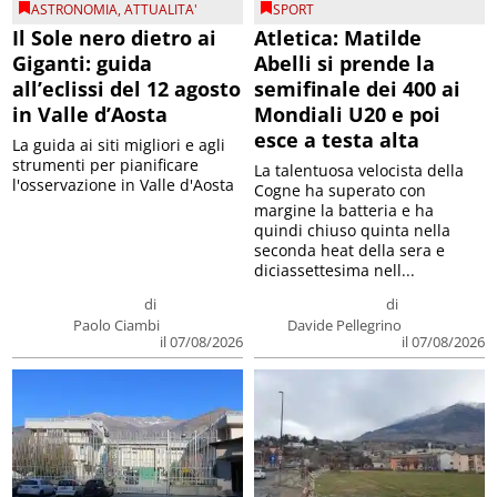
ASTRONOMIA
,
ATTUALITA'
SPORT
Il Sole nero dietro ai
Atletica: Matilde
Giganti: guida
Abelli si prende la
all’eclissi del 12 agosto
semifinale dei 400 ai
in Valle d’Aosta
Mondiali U20 e poi
esce a testa alta
La guida ai siti migliori e agli
strumenti per pianificare
La talentuosa velocista della
l'osservazione in Valle d'Aosta
Cogne ha superato con
margine la batteria e ha
quindi chiuso quinta nella
seconda heat della sera e
diciassettesima nell...
di
di
Paolo Ciambi
Davide Pellegrino
il 07/08/2026
il 07/08/2026