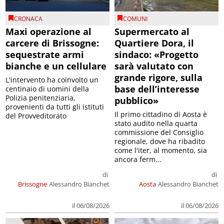
CRONACA
COMUNI
Maxi operazione al
Supermercato al
carcere di Brissogne:
Quartiere Dora, il
sequestrate armi
sindaco: «Progetto
bianche e un cellulare
sarà valutato con
grande rigore, sulla
L'intervento ha coinvolto un
base dell’interesse
centinaio di uomini della
Polizia penitenziaria,
pubblico»
provenienti da tutti gli istituti
Il primo cittadino di Aosta è
del Provveditorato
stato audito nella quarta
commissione del Consiglio
regionale, dove ha ribadito
come l'iter, al momento, sia
ancora ferm...
di
di
Brissogne
Alessandro Bianchet
Aosta
Alessandro Bianchet
il 06/08/2026
il 06/08/2026