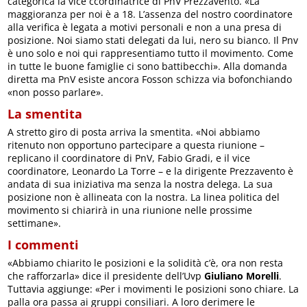
categorica la vice ccordinatrice di PnV Prezzavento. «La
maggioranza per noi è a 18. L’assenza del nostro coordinatore
alla verifica è legata a motivi personali e non a una presa di
posizione. Noi siamo stati delegati da lui, nero su bianco. Il Pnv
è uno solo e noi qui rappresentiamo tutto il movimento. Come
in tutte le buone famiglie ci sono battibecchi». Alla domanda
diretta ma PnV esiste ancora Fosson schizza via bofonchiando
«non posso parlare».
La smentita
A stretto giro di posta arriva la smentita. «Noi abbiamo
ritenuto non opportuno partecipare a questa riunione –
replicano il coordinatore di PnV, Fabio Gradi, e il vice
coordinatore, Leonardo La Torre – e la dirigente Prezzavento è
andata di sua iniziativa ma senza la nostra delega. La sua
posizione non è allineata con la nostra. La linea politica del
movimento si chiarirà in una riunione nelle prossime
settimane».
I commenti
«Abbiamo chiarito le posizioni e la solidità c’è, ora non resta
che rafforzarla» dice il presidente dell’Uvp
Giuliano Morelli
.
Tuttavia aggiunge: «Per i movimenti le posizioni sono chiare. La
palla ora passa ai gruppi consiliari. A loro derimere le