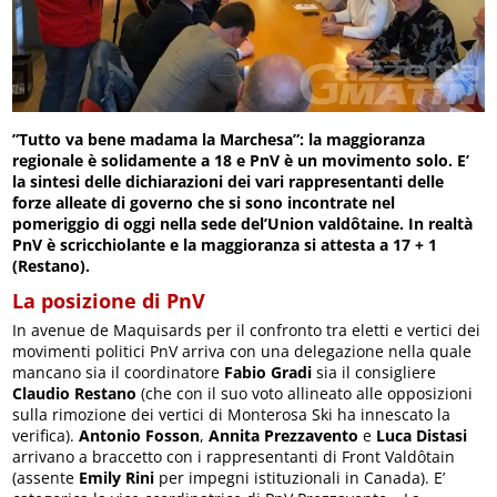
”Tutto va bene madama la Marchesa”: la maggioranza
regionale è solidamente a 18 e PnV è un movimento solo. E’
la sintesi delle dichiarazioni dei vari rappresentanti delle
forze alleate di governo che si sono incontrate nel
pomeriggio di oggi nella sede del’Union valdôtaine. In realtà
PnV è scricchiolante e la maggioranza si attesta a 17 + 1
(Restano).
La posizione di PnV
In avenue de Maquisards per il confronto tra eletti e vertici dei
movimenti politici PnV arriva con una delegazione nella quale
mancano sia il coordinatore
Fabio Gradi
sia il consigliere
Claudio Restano
(che con il suo voto allineato alle opposizioni
sulla rimozione dei vertici di Monterosa Ski ha innescato la
verifica).
Antonio Fosson
,
Annita Prezzavento
e
Luca Distasi
arrivano a braccetto con i rappresentanti di Front Valdôtain
(assente
Emily Rini
per impegni istituzionali in Canada). E’