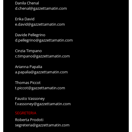
Danila Chenal
d.chenal@gazzettamatin.com
Erika David
e.david@gazzettamatin.com
Davide Pellegrino
d.pellegrino@gazzettamatin.com
Cinzia Timpano
c.timpano@gazzettamatin.com
Arianna Papalia
a.papalia@gazzettamatin.com
Thomas Piccot
t.piccot@gazzettamatin.com
Fausto Vassoney
f.vassoney@gazzettamatin.com
SEGRETERIA
Roberta Prodoti
segreteria@gazzettamatin.com