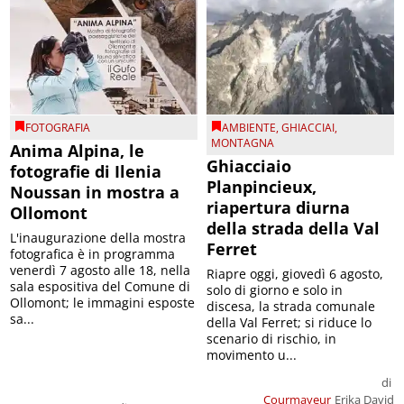
FOTOGRAFIA
AMBIENTE
,
GHIACCIAI
,
MONTAGNA
Anima Alpina, le
Ghiacciaio
fotografie di Ilenia
Planpincieux,
Noussan in mostra a
riapertura diurna
Ollomont
della strada della Val
L'inaugurazione della mostra
Ferret
fotografica è in programma
venerdì 7 agosto alle 18, nella
Riapre oggi, giovedì 6 agosto,
sala espositiva del Comune di
solo di giorno e solo in
Ollomont; le immagini esposte
discesa, la strada comunale
sa...
della Val Ferret; si riduce lo
scenario di rischio, in
movimento u...
di
Courmayeur
Erika David