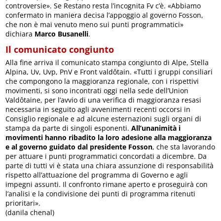
controversie». Se Restano resta l’incognita Fv c’è. «Abbiamo
confermato in maniera decisa l’appoggio al governo Fosson,
che non è mai venuto meno sui punti programmatici»
dichiara
Marco Busanelli
.
Il comunicato congiunto
Alla fine arriva il comunicato stampa congiunto di Alpe, Stella
Alpina, Uv, Uvp, PnV e Front valdôtain. «Tutti i gruppi consiliari
che compongono la maggioranza regionale, con i rispettivi
movimenti, si sono incontrati oggi nella sede dell’Union
Valdôtaine, per l’avvio di una verifica di maggioranza resasi
necessaria in seguito agli avvenimenti recenti occorsi in
Consiglio regionale e ad alcune esternazioni sugli organi di
stampa da parte di singoli esponenti.
All’unanimità i
movimenti hanno ribadito la loro adesione alla maggioranza
e al governo guidato dal presidente Fosson
, che sta lavorando
per attuare i punti programmatici concordati a dicembre. Da
parte di tutti vi è stata una chiara assunzione di responsabilità
rispetto all’attuazione del programma di Governo e agli
impegni assunti. Il confronto rimane aperto e proseguirà con
l’analisi e la condivisione dei punti di programma ritenuti
prioritari».
(danila chenal)