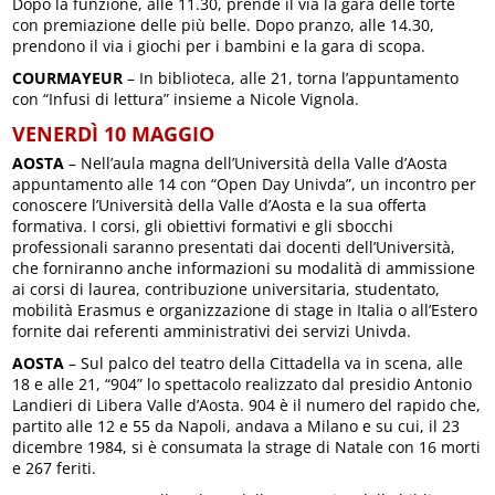
Dopo la funzione, alle 11.30, prende il via la gara delle torte
con premiazione delle più belle. Dopo pranzo, alle 14.30,
prendono il via i giochi per i bambini e la gara di scopa.
COURMAYEUR
– In biblioteca, alle 21, torna l’appuntamento
con “Infusi di lettura” insieme a Nicole Vignola.
VENERDÌ 10 MAGGIO
AOSTA
– Nell’aula magna dell’Università della Valle d’Aosta
appuntamento alle 14 con “Open Day Univda”, un incontro per
conoscere l’Università della Valle d’Aosta e la sua offerta
formativa. I corsi, gli obiettivi formativi e gli sbocchi
professionali saranno presentati dai docenti dell’Università,
che forniranno anche informazioni su modalità di ammissione
ai corsi di laurea, contribuzione universitaria, studentato,
mobilità Erasmus e organizzazione di stage in Italia o all’Estero
fornite dai referenti amministrativi dei servizi Univda.
AOSTA
– Sul palco del teatro della Cittadella va in scena, alle
18 e alle 21, “904” lo spettacolo realizzato dal presidio Antonio
Landieri di Libera Valle d’Aosta. 904 è il numero del rapido che,
partito alle 12 e 55 da Napoli, andava a Milano e su cui, il 23
dicembre 1984, si è consumata la strage di Natale con 16 morti
e 267 feriti.