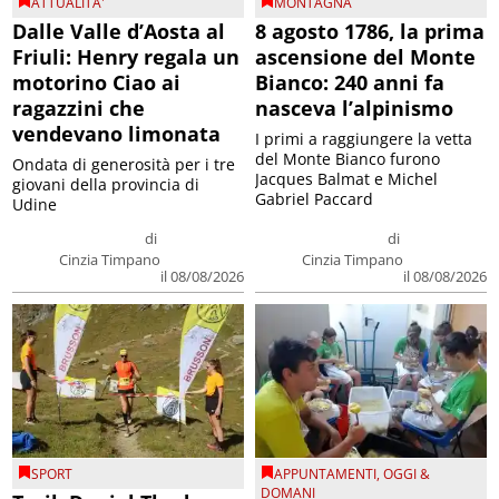
ATTUALITA'
MONTAGNA
Dalle Valle d’Aosta al
8 agosto 1786, la prima
Friuli: Henry regala un
ascensione del Monte
motorino Ciao ai
Bianco: 240 anni fa
ragazzini che
nasceva l’alpinismo
vendevano limonata
I primi a raggiungere la vetta
del Monte Bianco furono
Ondata di generosità per i tre
Jacques Balmat e Michel
giovani della provincia di
Gabriel Paccard
Udine
di
di
Cinzia Timpano
Cinzia Timpano
il 08/08/2026
il 08/08/2026
SPORT
APPUNTAMENTI
,
OGGI &
DOMANI