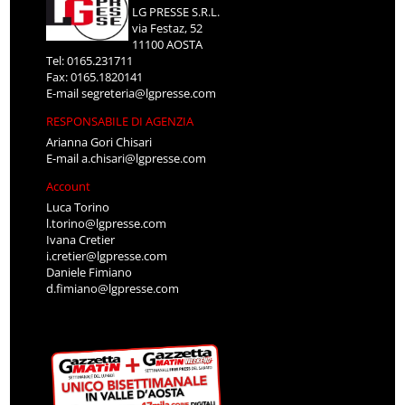
LG PRESSE S.R.L.
via Festaz, 52
11100 AOSTA
Tel: 0165.231711
Fax: 0165.1820141
E-mail
segreteria@lgpresse.com
RESPONSABILE DI AGENZIA
Arianna Gori Chisari
E-mail
a.chisari@lgpresse.com
Account
Luca Torino
l.torino@lgpresse.com
Ivana Cretier
i.cretier@lgpresse.com
Daniele Fimiano
d.fimiano@lgpresse.com