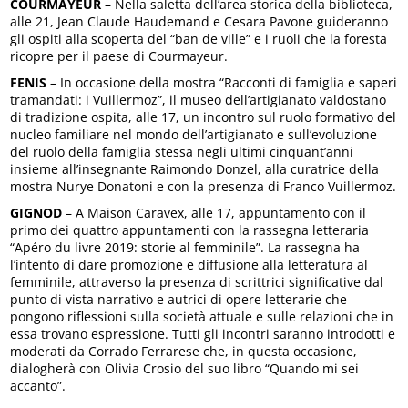
COURMAYEUR
– Nella saletta dell’area storica della biblioteca,
alle 21, Jean Claude Haudemand e Cesara Pavone guideranno
gli ospiti alla scoperta del “ban de ville” e i ruoli che la foresta
ricopre per il paese di Courmayeur.
FENIS
– In occasione della mostra “Racconti di famiglia e saperi
tramandati: i Vuillermoz”, il museo dell’artigianato valdostano
di tradizione ospita, alle 17, un incontro sul ruolo formativo del
nucleo familiare nel mondo dell’artigianato e sull’evoluzione
del ruolo della famiglia stessa negli ultimi cinquant’anni
insieme all’insegnante Raimondo Donzel, alla curatrice della
mostra Nurye Donatoni e con la presenza di Franco Vuillermoz.
GIGNOD
– A Maison Caravex, alle 17, appuntamento con il
primo dei quattro appuntamenti con la rassegna letteraria
“Apéro du livre 2019: storie al femminile”. La rassegna ha
l’intento di dare promozione e diffusione alla letteratura al
femminile, attraverso la presenza di scrittrici significative dal
punto di vista narrativo e autrici di opere letterarie che
pongono riflessioni sulla società attuale e sulle relazioni che in
essa trovano espressione. Tutti gli incontri saranno introdotti e
moderati da Corrado Ferrarese che, in questa occasione,
dialogherà con Olivia Crosio del suo libro “Quando mi sei
accanto”.