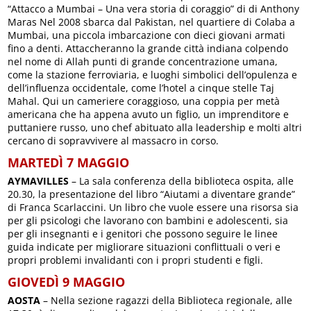
“Attacco a Mumbai – Una vera storia di coraggio” di di Anthony
Maras Nel 2008 sbarca dal Pakistan, nel quartiere di Colaba a
Mumbai, una piccola imbarcazione con dieci giovani armati
fino a denti. Attaccheranno la grande città indiana colpendo
nel nome di Allah punti di grande concentrazione umana,
come la stazione ferroviaria, e luoghi simbolici dell’opulenza e
dell’influenza occidentale, come l’hotel a cinque stelle Taj
Mahal. Qui un cameriere coraggioso, una coppia per metà
americana che ha appena avuto un figlio, un imprenditore e
puttaniere russo, uno chef abituato alla leadership e molti altri
cercano di sopravvivere al massacro in corso.
MARTEDÌ 7 MAGGIO
AYMAVILLES
– La sala conferenza della biblioteca ospita, alle
20.30, la presentazione del libro “Aiutami a diventare grande”
di Franca Scarlaccini. Un libro che vuole essere una risorsa sia
per gli psicologi che lavorano con bambini e adolescenti, sia
per gli insegnanti e i genitori che possono seguire le linee
guida indicate per migliorare situazioni conflittuali o veri e
propri problemi invalidanti con i propri studenti e figli.
GIOVEDÌ 9 MAGGIO
AOSTA
– Nella sezione ragazzi della Biblioteca regionale, alle