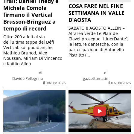
Trail: Daniel Thedy e
COSA FARE NEL FINE
Michela Comola
SETTIMANA IN VALLE
firmano il Vertical
D’AOSTA
Brusson-Bringuez a
tempo di record
SABATO 8 AGOSTO ALLEIN –
All’area verde Le Plan-de-
Oltre 200 atleti al via
Clavel prosegue “ItinerDante”,
dell'ultima tappa del Défì
le letture dantesche, con la
Vertical, sul podio anche
partecipazione di Antonello
Mathieu Brunod, Alex
Pistritto (...
Noussan, Miriam Di Vincenzo
e Kaitlin Allen
di
di
Davide Pellegrino
gazzettamatin
il 08/08/2026
il 07/08/2026