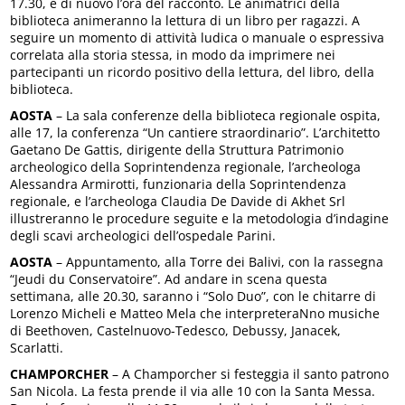
17.30, è di nuovo l’ora del racconto. Le animatrici della
biblioteca animeranno la lettura di un libro per ragazzi. A
seguire un momento di attività ludica o manuale o espressiva
correlata alla storia stessa, in modo da imprimere nei
partecipanti un ricordo positivo della lettura, del libro, della
biblioteca.
AOSTA
– La sala conferenze della biblioteca regionale ospita,
alle 17, la conferenza “Un cantiere straordinario”. L’architetto
Gaetano De Gattis, dirigente della Struttura Patrimonio
archeologico della Soprintendenza regionale, l’archeologa
Alessandra Armirotti, funzionaria della Soprintendenza
regionale, e l’archeologa Claudia De Davide di Akhet Srl
illustreranno le procedure seguite e la metodologia d’indagine
degli scavi archeologici dell’ospedale Parini.
AOSTA
– Appuntamento, alla Torre dei Balivi, con la rassegna
“Jeudi du Conservatoire”. Ad andare in scena questa
settimana, alle 20.30, saranno i “Solo Duo”, con le chitarre di
Lorenzo Micheli e Matteo Mela che interpreteraNno musiche
di Beethoven, Castelnuovo-Tedesco, Debussy, Janacek,
Scarlatti.
CHAMPORCHER
– A Champorcher si festeggia il santo patrono
San Nicola. La festa prende il via alle 10 con la Santa Messa.