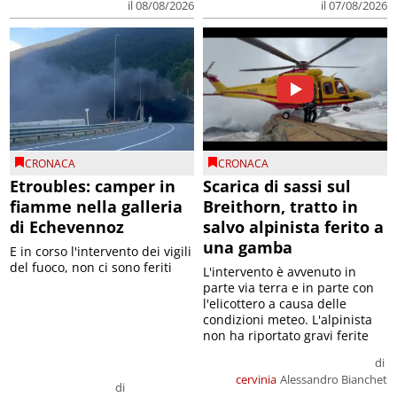
il 08/08/2026
il 07/08/2026
CRONACA
CRONACA
Etroubles: camper in
Scarica di sassi sul
fiamme nella galleria
Breithorn, tratto in
di Echevennoz
salvo alpinista ferito a
una gamba
E in corso l'intervento dei vigili
del fuoco, non ci sono feriti
L'intervento è avvenuto in
parte via terra e in parte con
l'elicottero a causa delle
condizioni meteo. L'alpinista
non ha riportato gravi ferite
di
cervinia
Alessandro Bianchet
di