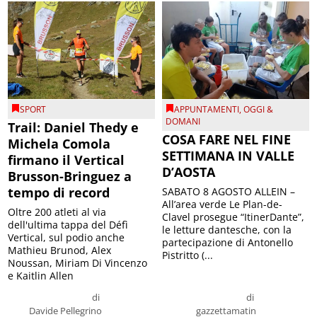
SPORT
APPUNTAMENTI
,
OGGI &
DOMANI
Trail: Daniel Thedy e
COSA FARE NEL FINE
Michela Comola
SETTIMANA IN VALLE
firmano il Vertical
D’AOSTA
Brusson-Bringuez a
tempo di record
SABATO 8 AGOSTO ALLEIN –
All’area verde Le Plan-de-
Oltre 200 atleti al via
Clavel prosegue “ItinerDante”,
dell'ultima tappa del Défì
le letture dantesche, con la
Vertical, sul podio anche
partecipazione di Antonello
Mathieu Brunod, Alex
Pistritto (...
Noussan, Miriam Di Vincenzo
e Kaitlin Allen
di
di
Davide Pellegrino
gazzettamatin