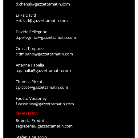
d.chenal@gazzettamatin.com
Erika David
e.david@gazzettamatin.com
Davide Pellegrino
d.pellegrino@gazzettamatin.com
Cinzia Timpano
c.timpano@gazzettamatin.com
Arianna Papalia
a.papalia@gazzettamatin.com
Thomas Piccot
t.piccot@gazzettamatin.com
Fausto Vassoney
f.vassoney@gazzettamatin.com
SEGRETERIA
Roberta Prodoti
segreteria@gazzettamatin.com
Stefania Muscolo