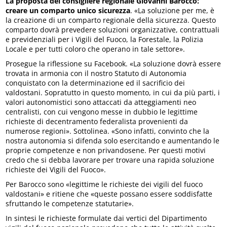
La proposta del consigliere regionale Giovanni Barocco:
creare un comparto unico sicurezza
. «La soluzione per me, è
la creazione di un comparto regionale della sicurezza. Questo
comparto dovrà prevedere soluzioni organizzative, contrattuali
e previdenziali per i Vigili del Fuoco, la Forestale, la Polizia
Locale e per tutti coloro che operano in tale settore».
Prosegue la riflessione su Facebook. «La soluzione dovrà essere
trovata in armonia con il nostro Statuto di Autonomia
conquistato con la determinazione ed il sacrificio dei
valdostani. Sopratutto in questo momento, in cui da più parti, i
valori autonomistici sono attaccati da atteggiamenti neo
centralisti, con cui vengono messe in dubbio le legittime
richieste di decentramento federalista provenienti da
numerose regioni». Sottolinea. «Sono infatti, convinto che la
nostra autonomia si difenda solo esercitando e aumentando le
proprie competenze e non privandosene. Per questi motivi
credo che si debba lavorare per trovare una rapida soluzione
richieste dei Vigili del Fuoco».
Per Barocco sono «legittime le richieste dei vigili del fuoco
valdostani» e ritiene che «queste possano essere soddisfatte
sfruttando le competenze statutarie».
In sintesi le richieste formulate dai vertici del Dipartimento