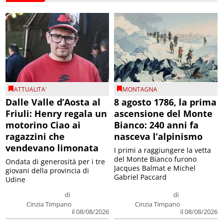
ATTUALITA'
MONTAGNA
Dalle Valle d’Aosta al
8 agosto 1786, la prima
Friuli: Henry regala un
ascensione del Monte
motorino Ciao ai
Bianco: 240 anni fa
ragazzini che
nasceva l’alpinismo
vendevano limonata
I primi a raggiungere la vetta
del Monte Bianco furono
Ondata di generosità per i tre
Jacques Balmat e Michel
giovani della provincia di
Gabriel Paccard
Udine
di
di
Cinzia Timpano
Cinzia Timpano
il 08/08/2026
il 08/08/2026