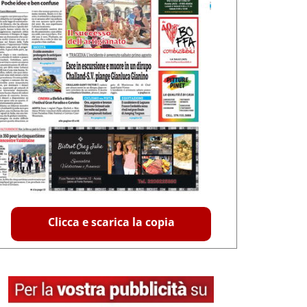
Clicca e scarica la copia