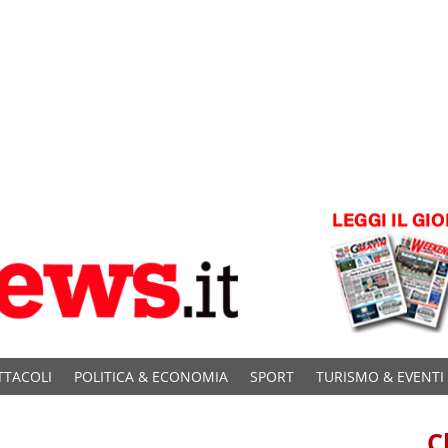
TTACOLI
POLITICA & ECONOMIA
SPORT
TURISMO & EVENTI
C