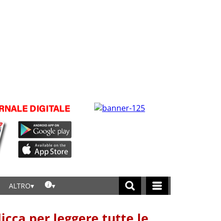
ALTRO
licca per leggere tutte le