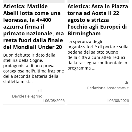
Atletica: Matilde
Atletica: Asta in Piazza
Abelli lotta come una
torna ad Aosta il 22
leonessa, la 4×400
agosto e strizza
azzurra firma il
l’occhio agli Europei di
primato nazionale, ma
Birmingham
resta fuori dalla finale
La speranza degli
dei Mondiali Under 20
organizzatori è di portare sulla
pedana del salotto buono
Buon debutto iridato della
della città alcuni atleti reduci
stellina della Cogne,
dalla rassegna continentale in
protagonista di una prova
programma ...
coraggiosa nell'ultima frazione
della seconda batteria della
staffetta mist...
di
Redazione Aostanews.it
di
Davide Pellegrino
il 06/08/2026
il 06/08/2026