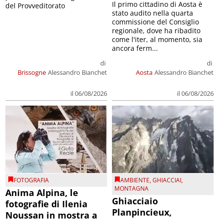
Il primo cittadino di Aosta è
del Provveditorato
stato audito nella quarta
commissione del Consiglio
regionale, dove ha ribadito
come l'iter, al momento, sia
ancora ferm...
di
di
Brissogne
Alessandro Bianchet
Aosta
Alessandro Bianchet
il 06/08/2026
il 06/08/2026
FOTOGRAFIA
AMBIENTE
,
GHIACCIAI
,
MONTAGNA
Anima Alpina, le
Ghiacciaio
fotografie di Ilenia
Planpincieux,
Noussan in mostra a