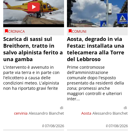
CRONACA
COMUNI
Scarica di sassi sul
Aosta, degrado in via
Breithorn, tratto in
Festaz: installata una
salvo alpinista ferito a
telecamera alla Torre
una gamba
del Lebbroso
L'intervento è avvenuto in
Prime contromosse
parte via terra e in parte con
dell'amministrazione
l'elicottero a causa delle
comunale dopo l'esposto
condizioni meteo. L'alpinista
presentato da residenti della
non ha riportato gravi ferite
zona; promessi anche
maggiori controlli e ulteriori
inter...
di
di
cervinia
Alessandro Bianchet
Aosta
Alessandro Bianchet
il 07/08/2026
il 07/08/2026