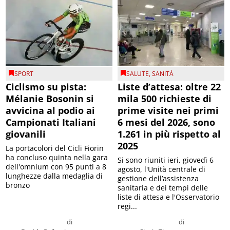
SPORT
SALUTE
,
SANITÀ
Ciclismo su pista:
Liste d’attesa: oltre 22
Mélanie Bosonin si
mila 500 richieste di
avvicina al podio ai
prime visite nei primi
Campionati Italiani
6 mesi del 2026, sono
giovanili
1.261 in più rispetto al
2025
La portacolori del Cicli Fiorin
ha concluso quinta nella gara
Si sono riuniti ieri, giovedì 6
dell'omnium con 95 punti a 8
agosto, l'Unità centrale di
lunghezze dalla medaglia di
gestione dell’assistenza
bronzo
sanitaria e dei tempi delle
liste di attesa e l'Osservatorio
regi...
di
di