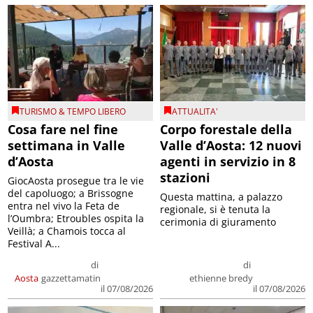
TURISMO & TEMPO LIBERO
ATTUALITA'
Cosa fare nel fine
Corpo forestale della
settimana in Valle
Valle d’Aosta: 12 nuovi
d’Aosta
agenti in servizio in 8
stazioni
GiocAosta prosegue tra le vie
del capoluogo; a Brissogne
Questa mattina, a palazzo
entra nel vivo la Feta de
regionale, si è tenuta la
l’Oumbra; Etroubles ospita la
cerimonia di giuramento
Veillà; a Chamois tocca al
Festival A...
di
di
Aosta
gazzettamatin
ethienne bredy
il 07/08/2026
il 07/08/2026