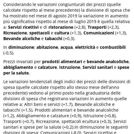
Considerando le variazioni congiunturali dei prezzi (quelle
calcolate rispetto al mese precedente) la divisione di spesa che
ha mostrato nel mese di agosto 2019 la variazione in aumento
più significativa rispetto al mese di luglio 2019 è quella relativa
a:
Servizi ricettivi
e di
ristorazione
(+2,8),
Trasporti
(+2,3),
Ricreazione
,
spettacoli
e
cultura
(+1,3),
Comunicazioni
(+1,3),
Bevande alcoliche
e
tabacchi
(+0,3).
In
diminuzione
:
abitazione
,
acqua
,
elettricità
e
combustibili
(-0,5).
Prezzi invariati per
prodotti alimentari
e
bevande analcoliche
,
abbigliamento
e
calzature
,
Istruzione
,
Servizi sanitari
e
spese
per la salute
.
Le variazioni tendenziali degli indici dei prezzi delle divisioni di
spesa (quelle calcolate rispetto allo stesso mese dell’anno
precedente) vedono al primo posto nella graduatoria delle
divisioni di spesa che registrano variazioni in aumento quelle
relative a: Altri beni e servizi (+1,7), Bevande alcoliche e
tabacchi (+1,5), Prodotti alimentari e bevande analcoliche
(+1,2), Abbigliamento e calzature (+0,9), Istruzione (+0,8),
Trasporti (+0,7), Ricreazione, spettacoli ecultura (+0,3), Servizi
sanitari e spese per la salute (+0,2).In diminuzione le seguenti
divisioni di spesa: Comunicazioni (-8,0), Servizi ricettivi e