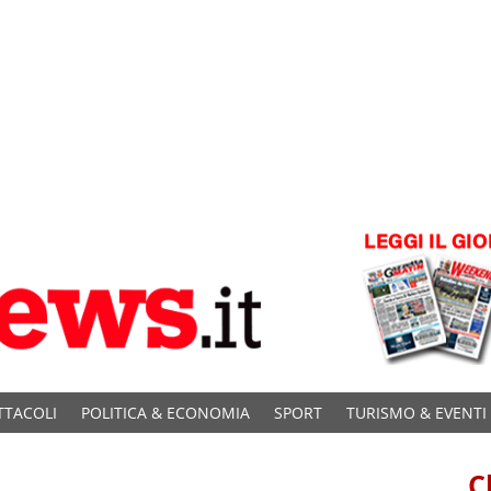
TTACOLI
POLITICA & ECONOMIA
SPORT
TURISMO & EVENTI
C