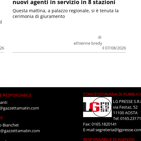
nuovi agenti in servizio in 8 stazioni
Questa mattina, a palazzo regionale, si è tenuta la
cerimonia di giuramento
l
di
ethienne bredy
026
il 07/08/2026
CONCESSIONARIA DI PUBBLIC
E RESPONSABILE
LG PRESSE S.R.
anti
via Festaz, 52
i@gazzettamatin.com
11100 AOSTA
NE
Tel: 0165.2317
Fax: 0165.1820141
o Bianchet
E-mail
segreteria@lgpresse.co
t@gazzettamatin.com
RESPONSABILE DI AGENZIA