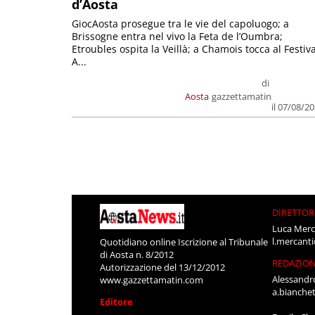
d’Aosta
GiocAosta prosegue tra le vie del capoluogo; a
Brissogne entra nel vivo la Feta de l’Oumbra;
Etroubles ospita la Veillà; a Chamois tocca al Festiva
A...
di
Aosta
gazzettamatin
il 07/08/2
DIRETTOR
Luca Merc
l.mercant
Quotidiano online Iscrizione al Tribunale
di Aosta n. 8/2012
REDAZIO
Autorizzazione del 13/12/2012
Alessandr
www.gazzettamatin.com
a.bianche
Editore