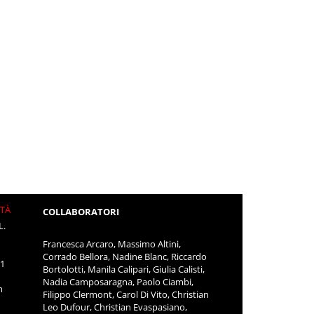
ITÀ
COLLABORATORI
L.
Francesca Arcaro, Massimo Altini,
Corrado Bellora, Nadine Blanc, Riccardo
11
Bortolotti, Manila Calipari, Giulia Calisti,
Nadia Camposaragna, Paolo Ciambi,
m
Filippo Clermont, Carol Di Vito, Christian
Leo Dufour, Christian Evaspasiano,