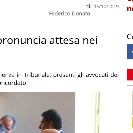
di
il
16/10/2019
n
Federico Donato
C
pronuncia attesa nei
ienza in Tribunale; presenti gli avvocati dei
concordato