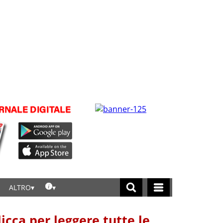
ALTRO
licca per leggere tutte le