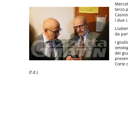
Mercole
terzo p
Casinò
i due c
L’udien
da part
I giudi
omolog
dei giu
presen
Corte 
(f.d.)