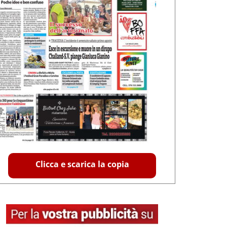
Clicca e scarica la copia