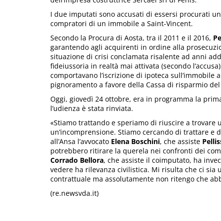
I due imputati sono accusati di essersi procurati un
compratori di un immobile a Saint-Vincent.
Secondo la Procura di Aosta, tra il 2011 e il 2016,
Pe
garantendo agli acquirenti in ordine alla prosecuzi
situazione di crisi conclamata risalente ad anni ad
fideiussoria in realtà mai attivata (secondo l’accusa
comportavano l’iscrizione di ipoteca sull’immobile a 
pignoramento a favore della Cassa di risparmio del
Oggi, giovedì 24 ottobre, era in programma la prima 
l’udienza è stata rinviata.
«Stiamo trattando e speriamo di riuscire a trovare u
un’incomprensione. Stiamo cercando di trattare e di
all’Ansa l’avvocato
Elena Boschini
, che assiste
Pellis
potrebbero ritirare la querela nei confronti dei com
Corrado Bellora
, che assiste il coimputato, ha inv
vedere ha rilevanza civilistica. Mi risulta che ci 
contrattuale ma assolutamente non ritengo che abb
(re.newsvda.it)