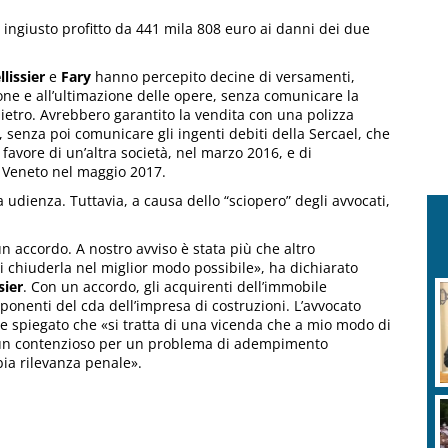
 ingiusto profitto da 441 mila 808 euro ai danni dei due
llissier
e
Fary
hanno percepito decine di versamenti,
one e all’ultimazione delle opere, senza comunicare la
dietro. Avrebbero garantito la vendita con una polizza
), senza poi comunicare gli ingenti debiti della Sercael, che
favore di un’altra società, nel marzo 2016, e di
 Veneto nel maggio 2017.
udienza. Tuttavia, a causa dello “sciopero” degli avvocati,
n accordo. A nostro avviso è stata più che altro
 chiuderla nel miglior modo possibile», ha dichiarato
sier
. Con un accordo, gli acquirenti dell’immobile
ponenti del cda dell’impresa di costruzioni. L’avvocato
ece spiegato che «si tratta di una vicenda che a mio modo di
sia un contenzioso per un problema di adempimento
ia rilevanza penale».