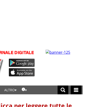
ALTRO
licca per leggere tutte le