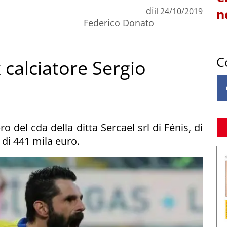
di
il
24/10/2019
n
Federico Donato
C
x calciatore Sergio
del cda della ditta Sercael srl di Fénis, di
 di 441 mila euro.