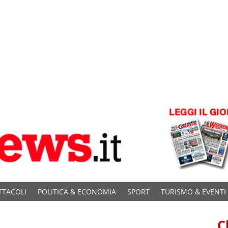
TTACOLI
POLITICA & ECONOMIA
SPORT
TURISMO & EVENTI
C