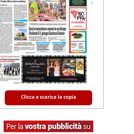
Clicca e scarica la copia