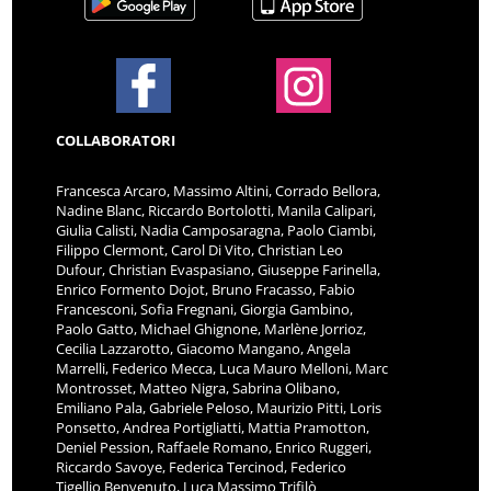
COLLABORATORI
Francesca Arcaro, Massimo Altini, Corrado Bellora,
Nadine Blanc, Riccardo Bortolotti, Manila Calipari,
Giulia Calisti, Nadia Camposaragna, Paolo Ciambi,
Filippo Clermont, Carol Di Vito, Christian Leo
Dufour, Christian Evaspasiano, Giuseppe Farinella,
Enrico Formento Dojot, Bruno Fracasso, Fabio
Francesconi, Sofia Fregnani, Giorgia Gambino,
Paolo Gatto, Michael Ghignone, Marlène Jorrioz,
Cecilia Lazzarotto, Giacomo Mangano, Angela
Marrelli, Federico Mecca, Luca Mauro Melloni, Marc
Montrosset, Matteo Nigra, Sabrina Olibano,
Emiliano Pala, Gabriele Peloso, Maurizio Pitti, Loris
Ponsetto, Andrea Portigliatti, Mattia Pramotton,
Deniel Pession, Raffaele Romano, Enrico Ruggeri,
Riccardo Savoye, Federica Tercinod, Federico
Tigellio Benvenuto, Luca Massimo Trifilò