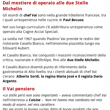
Dal mestiere di operaio alle due Stelle
Michelin
Gli esordi di
chef Vai
sono nella grande hôtellerie francese, tra
i quali un’esperienza nelle cucine di
Paul Bocuse
.
Nel suo lungo curriculum c’è addirittura un’esperienza come
operaio alla Cogne Acciai Speciali.
La svolta nel 1967 quando ‘Paolino’ Vai prende le redini del
ristorante Cavallo Bianco, nell’omonima piazzetta lungo via
Edouard Aubert.
Al Cavallo Bianco, Vai conquistò i massimi riconoscimenti della
critica, nazionale e d’OltrAlpe, fino alle
due Stelle Michelin.
Il Cavallo Bianco diventò punto di riferimento della
gastronomia di Alto livello; tra i clienti abituali di chef Vai
c’erano
Alberto Sordi, la regina Maria José e il regista Dario
Argento
.
Il Vai pensiero
«Le stelle però non sono importanti –
aveva commentato chef Vai
nell’intervista a
Cuisine
–
Non mi hanno mai cambiato nel mio
modo di essere, nel mio carattere.
Per me esiste la buona cucina, fatta di buoni prodotti che non