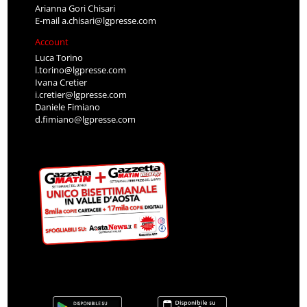
Arianna Gori Chisari
E-mail
a.chisari@lgpresse.com
Account
Luca Torino
l.torino@lgpresse.com
Ivana Cretier
i.cretier@lgpresse.com
Daniele Fimiano
d.fimiano@lgpresse.com