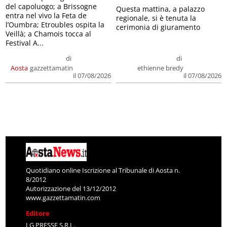
del capoluogo; a Brissogne
Questa mattina, a palazzo
entra nel vivo la Feta de
regionale, si è tenuta la
l’Oumbra; Etroubles ospita la
cerimonia di giuramento
Veillà; a Chamois tocca al
Festival A...
di
di
Aosta
gazzettamatin
ethienne bredy
il 07/08/2026
il 07/08/2026
Quotidiano online Iscrizione al Tribunale di Aosta n.
8/2012
Autorizzazione del 13/12/2012
www.gazzettamatin.com
Editore
LG PRESSE S.R.L.