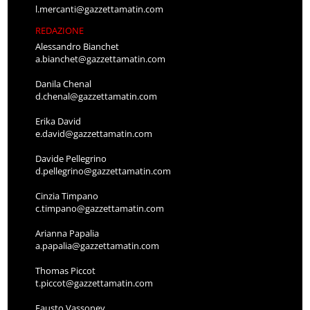
l.mercanti@gazzettamatin.com
REDAZIONE
Alessandro Bianchet
a.bianchet@gazzettamatin.com
Danila Chenal
d.chenal@gazzettamatin.com
Erika David
e.david@gazzettamatin.com
Davide Pellegrino
d.pellegrino@gazzettamatin.com
Cinzia Timpano
c.timpano@gazzettamatin.com
Arianna Papalia
a.papalia@gazzettamatin.com
Thomas Piccot
t.piccot@gazzettamatin.com
Fausto Vassoney