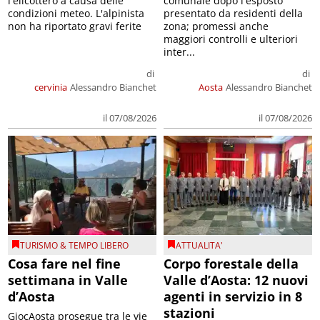
l'elicottero a causa delle
comunale dopo l'esposto
condizioni meteo. L'alpinista
presentato da residenti della
non ha riportato gravi ferite
zona; promessi anche
maggiori controlli e ulteriori
inter...
di
di
cervinia
Alessandro Bianchet
Aosta
Alessandro Bianchet
il 07/08/2026
il 07/08/2026
TURISMO & TEMPO LIBERO
ATTUALITA'
Cosa fare nel fine
Corpo forestale della
settimana in Valle
Valle d’Aosta: 12 nuovi
d’Aosta
agenti in servizio in 8
stazioni
GiocAosta prosegue tra le vie