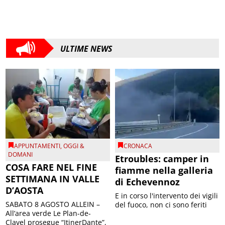
ULTIME NEWS
APPUNTAMENTI
,
OGGI &
CRONACA
DOMANI
Etroubles: camper in
COSA FARE NEL FINE
fiamme nella galleria
SETTIMANA IN VALLE
di Echevennoz
D’AOSTA
E in corso l'intervento dei vigili
SABATO 8 AGOSTO ALLEIN –
del fuoco, non ci sono feriti
All’area verde Le Plan-de-
Clavel prosegue “ItinerDante”,