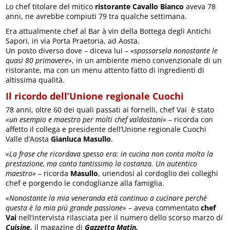
Lo chef titolare del mitico
ristorante Cavallo Bianco
aveva 78
anni, ne avrebbe compiuti 79 tra qualche settimana.
Era attualmente chef al Bar à vin della Bottega degli Antichi
Sapori, in via Porta Praetoria, ad Aosta.
Un posto diverso dove – diceva lui –
«spassarsela nonostante le
quasi 80 primavere»
, in un ambiente meno convenzionale di un
ristorante, ma con un menu attento fatto di ingredienti di
altissima qualità.
Il ricordo dell’Unione regionale Cuochi
78 anni, oltre 60 dei quali passati ai fornelli, chef Vai è stato
«un esempio e maestro per molti chef valdostani»
– ricorda con
affetto il collega e presidente dell’Unione regionale Cuochi
Valle d’Aosta
Gianluca Masullo
.
«La frase che ricordava spesso era: in cucina non conta molto la
prestazione, ma conta tantissimo la costanza. Un autentico
maestro»
– ricorda
Masullo
, unendosi al cordoglio dei colleghi
chef e porgendo le condoglianze alla famiglia.
«Nonostante la mia veneranda età continuo a cucinare perchè
questa è la mia più grande passione»
– aveva commentato
chef
Vai
nell’intervista rilasciata per il numero dello scorso marzo d
i
Cuisine
,
il magazine di
Gazzetta Matin.