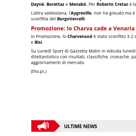
Dayné
,
Borettaz
e
Menabò
. Per
Roberto Cretaz
è l
L’altra valdostana, l’
Aygreville
, non ha giocato ma è 
sconfitta del
BorgoVercelli
.
Promozione: lo Charva cade a Venaria
In Promozione, lo
Charvensod
è stato sconfitto 3-2
e
Bisi
.
Su Lunedì Sport di Gazzetta Matin in edicola lunedì
dilettantistico con risultati, classifiche, cronache, p
aggiornamenti di mercato.
(tho.pi.)
ULTIME NEWS