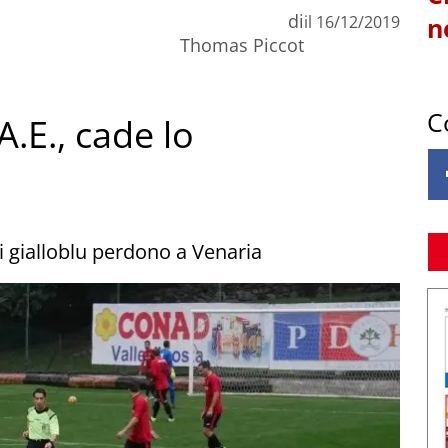
di
il
16/12/2019
n
Thomas Piccot
C
A.E., cade lo
i gialloblu perdono a Venaria