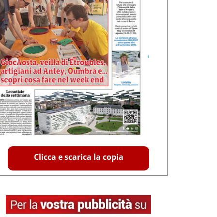
Clicca e scarica la copia