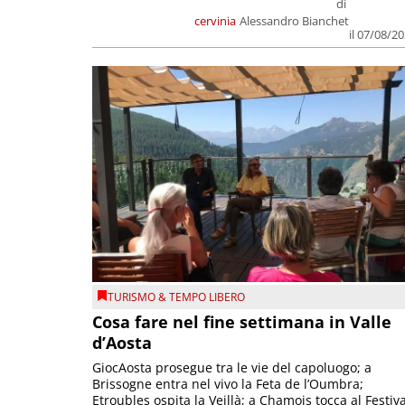
di
cervinia
Alessandro Bianchet
il 07/08/2
TURISMO & TEMPO LIBERO
Cosa fare nel fine settimana in Valle
d’Aosta
GiocAosta prosegue tra le vie del capoluogo; a
Brissogne entra nel vivo la Feta de l’Oumbra;
Etroubles ospita la Veillà; a Chamois tocca al Festiva