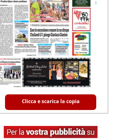
Clicca e scarica la copia