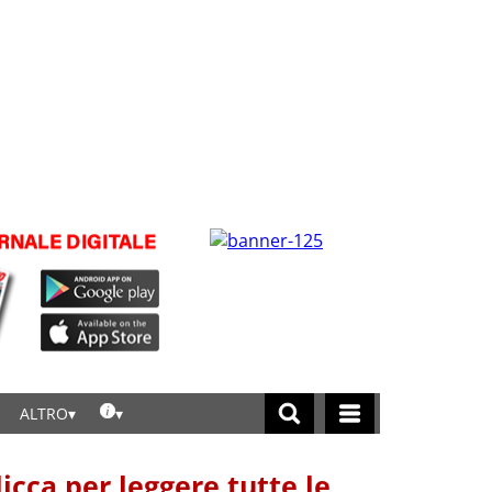
ALTRO
licca per leggere tutte le