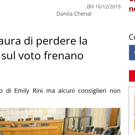
di
il
16/12/2019
n
Danila Chenal
C
paura di perdere la
 sul voto frenano
 di Emily Rini ma alcuni consiglieri non