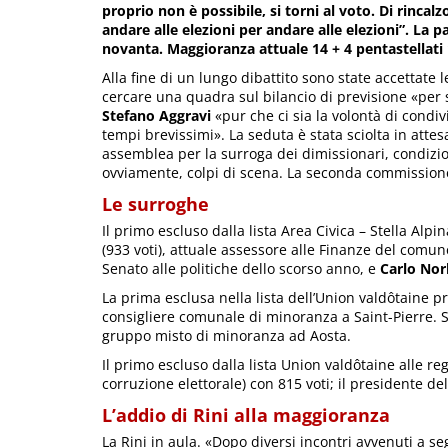
proprio non è possibile, si torni al voto. Di rincal
andare alle elezioni per andare alle elezioni”. La 
novanta. Maggioranza attuale 14 + 4 pentastellati 
Alla fine di un lungo dibattito sono state accettate le
cercare una quadra sul bilancio di previsione «per 
Stefano Aggravi
«pur che ci sia la volontà di condiv
tempi brevissimi». La seduta è stata sciolta in atte
assemblea per la surroga dei dimissionari, condizio
ovviamente, colpi di scena. La seconda commissione 
Le surroghe
Il primo escluso dalla lista Area Civica – Stella Alpi
(933 voti), attuale assessore alle Finanze del comu
Senato alle politiche dello scorso anno, e
Carlo Nor
La prima esclusa nella lista dell’Union valdôtaine pr
consigliere comunale di minoranza a Saint-Pierre.
gruppo misto di minoranza ad Aosta.
Il primo escluso dalla lista Union valdôtaine alle re
corruzione elettorale) con 815 voti; il presidente 
L’addio di Rini alla maggioranza
La Rini in aula. «Dopo diversi incontri avvenuti a se