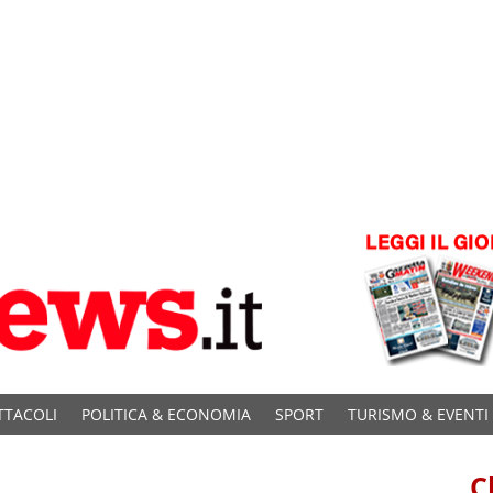
TTACOLI
POLITICA & ECONOMIA
SPORT
TURISMO & EVENTI
C