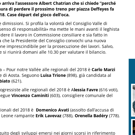
zo arriva l’assessore Albert Chatrian che si chiede ”perché
paura di perdere il prossimo treno per piazza Deffeyes fa
18. Case départ del gioco dell’oca.
 dimissioni. Si profila la volontà del Consiglio Valle di
senso di responsabilità» ma mette le mani avanti il leghista
idere il lavoro in Commissione consiliare e sia fatto in
sa che la Presidente del Consiglio convochi una nuova
ne imprescindibile per la prosecuzione dei lavori. Salvo,
si riunirà domani alle 10.30 per valutare il bilancio.
na – Pour notre Vallée alle regionali del 2018 è
Carlo Marzi
ne di Aosta. Seguono
Luisa Trione
(898), già candidata al
biato
(621).
ogressiste alle regionali del 2018 è A
lessia Favre
(616 voti),
 Segue
Vincenzo Caminiti
(603), consigliere comunale del
gionali del 2018 è
Domenico Avati
(assolto dall’accusa di
del Leone rampante
Erik Lavevaz
(788),
Orenella Badéry
(778).
guito degli sviluppi emersi nei giorni scorsi in riferimento