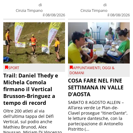
di
di
Cinzia Timpano
Cinzia Timpano
il 08/08/2026
il 08/08/2026
SPORT
APPUNTAMENTI
,
OGGI &
DOMANI
Trail: Daniel Thedy e
COSA FARE NEL FINE
Michela Comola
SETTIMANA IN VALLE
firmano il Vertical
D’AOSTA
Brusson-Bringuez a
tempo di record
SABATO 8 AGOSTO ALLEIN –
All’area verde Le Plan-de-
Oltre 200 atleti al via
Clavel prosegue “ItinerDante”,
dell'ultima tappa del Défì
le letture dantesche, con la
Vertical, sul podio anche
partecipazione di Antonello
Mathieu Brunod, Alex
Pistritto (...
Noussan, Miriam Di Vincenzo