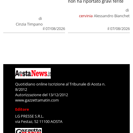
non ha riportato gravi ferite
di
cervinia
Alessandro Bianchet
di
Cinzia Timpano
il 07/08/2026
il 07/08/2026
Quotidiano online Iscrizione al Tribunale di Aosta n.
8/2012
Autorizzazione del 13/12/2012
www.gazzettamatin.com
Editore
LG PRESSE S.R.L.
via Festaz, 52 11100 AOSTA