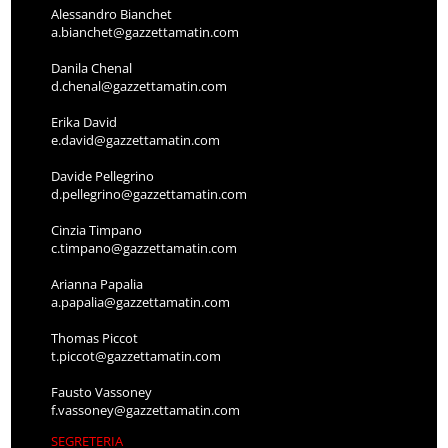
Alessandro Bianchet
a.bianchet@gazzettamatin.com
Danila Chenal
d.chenal@gazzettamatin.com
Erika David
e.david@gazzettamatin.com
Davide Pellegrino
d.pellegrino@gazzettamatin.com
Cinzia Timpano
c.timpano@gazzettamatin.com
Arianna Papalia
a.papalia@gazzettamatin.com
Thomas Piccot
t.piccot@gazzettamatin.com
Fausto Vassoney
f.vassoney@gazzettamatin.com
SEGRETERIA