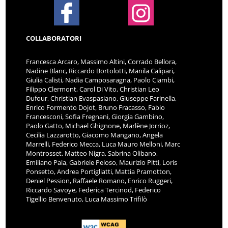
COLLABORATORI
Francesca Arcaro, Massimo Altini, Corrado Bellora,
Nadine Blanc, Riccardo Bortolotti, Manila Calipari,
Giulia Calisti, Nadia Camposaragna, Paolo Ciambi,
Filippo Clermont, Carol Di Vito, Christian Leo
Dufour, Christian Evaspasiano, Giuseppe Farinella,
Enrico Formento Dojot, Bruno Fracasso, Fabio
Francesconi, Sofia Fregnani, Giorgia Gambino,
Paolo Gatto, Michael Ghignone, Marlène Jorrioz,
Cecilia Lazzarotto, Giacomo Mangano, Angela
Marrelli, Federico Mecca, Luca Mauro Melloni, Marc
Montrosset, Matteo Nigra, Sabrina Olibano,
Emiliano Pala, Gabriele Peloso, Maurizio Pitti, Loris
Ponsetto, Andrea Portigliatti, Mattia Pramotton,
Deniel Pession, Raffaele Romano, Enrico Ruggeri,
Riccardo Savoye, Federica Tercinod, Federico
Tigellio Benvenuto, Luca Massimo Trifilò