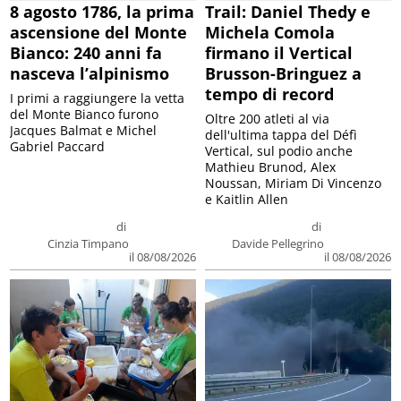
8 agosto 1786, la prima
Trail: Daniel Thedy e
ascensione del Monte
Michela Comola
Bianco: 240 anni fa
firmano il Vertical
nasceva l’alpinismo
Brusson-Bringuez a
tempo di record
I primi a raggiungere la vetta
del Monte Bianco furono
Oltre 200 atleti al via
Jacques Balmat e Michel
dell'ultima tappa del Défì
Gabriel Paccard
Vertical, sul podio anche
Mathieu Brunod, Alex
Noussan, Miriam Di Vincenzo
e Kaitlin Allen
di
di
Cinzia Timpano
Davide Pellegrino
il 08/08/2026
il 08/08/2026