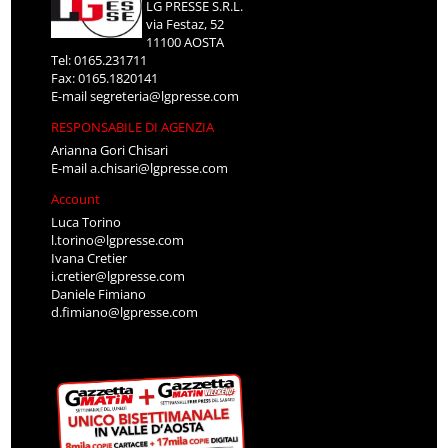
LG PRESSE S.R.L.
via Festaz, 52
11100 AOSTA
Tel: 0165.231711
Fax: 0165.1820141
E-mail
segreteria@lgpresse.com
RESPONSABILE DI AGENZIA
Arianna Gori Chisari
E-mail
a.chisari@lgpresse.com
Account
Luca Torino
l.torino@lgpresse.com
Ivana Cretier
i.cretier@lgpresse.com
Daniele Fimiano
d.fimiano@lgpresse.com