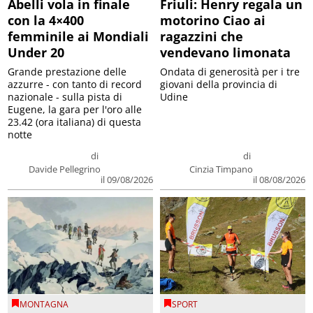
Abelli vola in finale
Friuli: Henry regala un
con la 4×400
motorino Ciao ai
femminile ai Mondiali
ragazzini che
Under 20
vendevano limonata
Grande prestazione delle
Ondata di generosità per i tre
azzurre - con tanto di record
giovani della provincia di
nazionale - sulla pista di
Udine
Eugene, la gara per l'oro alle
23.42 (ora italiana) di questa
notte
di
di
Davide Pellegrino
Cinzia Timpano
il 09/08/2026
il 08/08/2026
MONTAGNA
SPORT