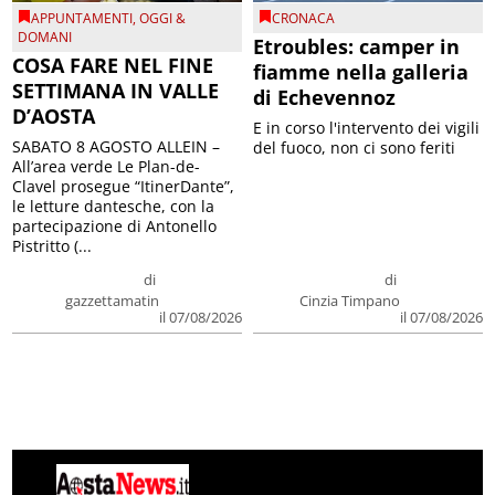
APPUNTAMENTI
,
OGGI &
CRONACA
DOMANI
Etroubles: camper in
COSA FARE NEL FINE
fiamme nella galleria
SETTIMANA IN VALLE
di Echevennoz
D’AOSTA
E in corso l'intervento dei vigili
SABATO 8 AGOSTO ALLEIN –
del fuoco, non ci sono feriti
All’area verde Le Plan-de-
Clavel prosegue “ItinerDante”,
le letture dantesche, con la
partecipazione di Antonello
Pistritto (...
di
di
gazzettamatin
Cinzia Timpano
il 07/08/2026
il 07/08/2026