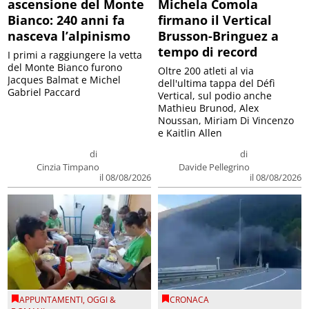
ascensione del Monte
Michela Comola
Bianco: 240 anni fa
firmano il Vertical
nasceva l’alpinismo
Brusson-Bringuez a
tempo di record
I primi a raggiungere la vetta
del Monte Bianco furono
Oltre 200 atleti al via
Jacques Balmat e Michel
dell'ultima tappa del Défì
Gabriel Paccard
Vertical, sul podio anche
Mathieu Brunod, Alex
Noussan, Miriam Di Vincenzo
e Kaitlin Allen
di
di
Cinzia Timpano
Davide Pellegrino
il 08/08/2026
il 08/08/2026
APPUNTAMENTI
,
OGGI &
CRONACA