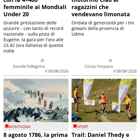
femminile ai Mondiali
ragazzini che
Under 20
vendevano limonata
Grande prestazione delle
Ondata di generosità per i tre
azzurre - con tanto di record
giovani della provincia di
nazionale - sulla pista di
Udine
Eugene, la gara per l'oro alle
23.42 (ora italiana) di questa
notte
di
di
Davide Pellegrino
Cinzia Timpano
il 09/08/2026
il 08/08/2026
MONTAGNA
SPORT
8 agosto 1786, la prima
Trail: Daniel Thedy e