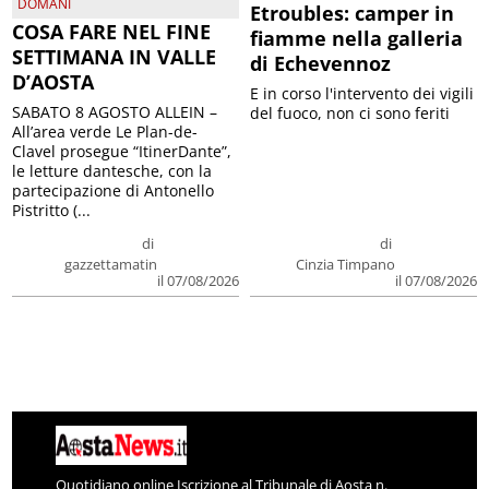
DOMANI
Etroubles: camper in
COSA FARE NEL FINE
fiamme nella galleria
SETTIMANA IN VALLE
di Echevennoz
D’AOSTA
E in corso l'intervento dei vigili
SABATO 8 AGOSTO ALLEIN –
del fuoco, non ci sono feriti
All’area verde Le Plan-de-
Clavel prosegue “ItinerDante”,
le letture dantesche, con la
partecipazione di Antonello
Pistritto (...
di
di
gazzettamatin
Cinzia Timpano
il 07/08/2026
il 07/08/2026
Quotidiano online Iscrizione al Tribunale di Aosta n.