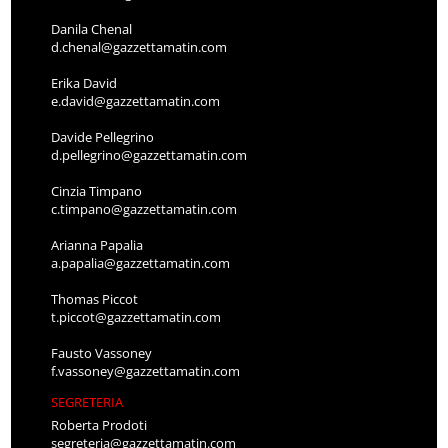
Danila Chenal
d.chenal@gazzettamatin.com
Erika David
e.david@gazzettamatin.com
Davide Pellegrino
d.pellegrino@gazzettamatin.com
Cinzia Timpano
c.timpano@gazzettamatin.com
Arianna Papalia
a.papalia@gazzettamatin.com
Thomas Piccot
t.piccot@gazzettamatin.com
Fausto Vassoney
f.vassoney@gazzettamatin.com
SEGRETERIA
Roberta Prodoti
segreteria@gazzettamatin.com