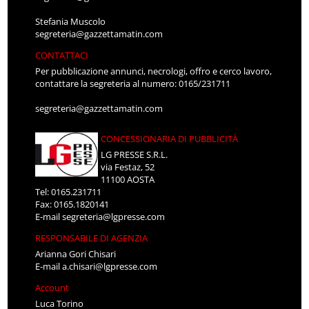
Stefania Muscolo
segreteria@gazzettamatin.com
CONTATTACI
Per pubblicazione annunci, necrologi, offro e cerco lavoro,
contattare la segreteria al numero: 0165/231711
segreteria@gazzettamatin.com
CONCESSIONARIA DI PUBBLICITÀ
LG PRESSE S.R.L.
via Festaz, 52
11100 AOSTA
Tel: 0165.231711
Fax: 0165.1820141
E-mail
segreteria@lgpresse.com
RESPONSABILE DI AGENZIA
Arianna Gori Chisari
E-mail
a.chisari@lgpresse.com
Account
Luca Torino