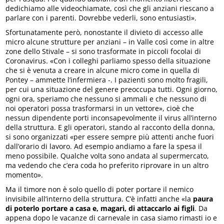
dedichiamo alle videochiamate, così che gli anziani riescano a
parlare con i parenti. Dovrebbe vederli, sono entusiasti».
Sfortunatamente però, nonostante il divieto di accesso alle
micro alcune strutture per anziani – in Valle così come in altre
zone dello Stivale – si sono trasformate in piccoli focolai di
Coronavirus. «Con i colleghi parliamo spesso della situazione
che si è venuta a creare in alcune micro come in quella di
Pontey – ammette l’infermiera -. I pazienti sono molto fragili,
per cui una situazione del genere preoccupa tutti. Ogni giorno,
ogni ora, speriamo che nessuno si ammali e che nessuno di
noi operatori possa trasformarsi in un vettore», cioè che
nessun dipendente porti inconsapevolmente il virus all’interno
della struttura. E gli operatori, stando al racconto della donna,
si sono organizzati «per essere sempre più attenti anche fuori
dall’orario di lavoro. Ad esempio andiamo a fare la spesa il
meno possibile. Qualche volta sono andata al supermercato,
ma vedendo che c’era coda ho preferito riprovare in un altro
momento».
Ma il timore non è solo quello di poter portare il nemico
invisibile all’interno della struttura. C’è infatti anche «la
paura
di poterlo portare a casa e, magari, di attaccarlo ai figli
. Da
appena dopo le vacanze di carnevale in casa siamo rimasti io e