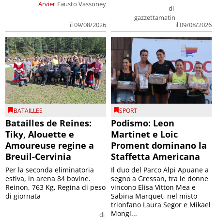
Arvier
Fausto Vassoney
di
gazzettamatin
il 09/08/2026
il 09/08/2026
BATAILLES
SPORT
Batailles de Reines:
Podismo: Leon
Tiky, Alouette e
Martinet e Loic
Amoureuse regine a
Proment dominano la
Breuil-Cervinia
Staffetta Americana
Per la seconda eliminatoria
Il duo del Parco Alpi Apuane a
estiva, in arena 84 bovine.
segno a Gressan, tra le donne
Reinon, 763 Kg, Regina di peso
vincono Elisa Vitton Mea e
di giornata
Sabina Marquet, nel misto
trionfano Laura Segor e Mikael
Mongi...
di