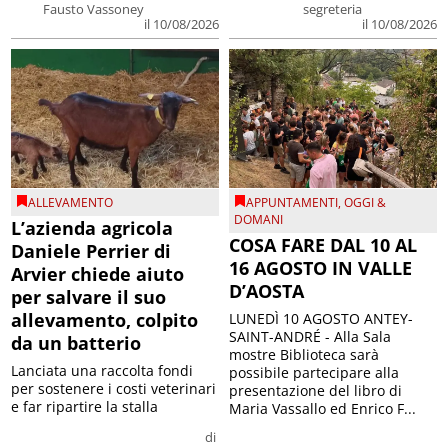
Fausto Vassoney
segreteria
il 10/08/2026
il 10/08/2026
ALLEVAMENTO
APPUNTAMENTI
,
OGGI &
DOMANI
L’azienda agricola
COSA FARE DAL 10 AL
Daniele Perrier di
16 AGOSTO IN VALLE
Arvier chiede aiuto
D’AOSTA
per salvare il suo
allevamento, colpito
LUNEDÌ 10 AGOSTO ANTEY-
SAINT-ANDRÉ - Alla Sala
da un batterio
mostre Biblioteca sarà
Lanciata una raccolta fondi
possibile partecipare alla
per sostenere i costi veterinari
presentazione del libro di
e far ripartire la stalla
Maria Vassallo ed Enrico F...
di