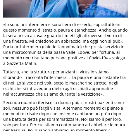
«Io sono un’infermiera e sono fiera di esserlo, soprattutto in
questo momento di strazio, paura e stanchezza. Anche quando
la sera arrivo a casa e guardo i miei figli attraverso il vetro di
una finestra. Mi chiedono un abbraccio, ma oggi non si può».
Parla un’infermiera (chiede l’anonimato) che presta servizio in
una microcomunità della bassa Valle, «dove, per fortuna, al
momento non risultano persone positive al Covid-19» – spiega
a Gazzetta Matin.
Tuttavia, «nella struttura per anziani il virus lo stiamo
sfiorando – racconta l’infermiera -. La paura è una costante tra
di noi. Lo si vede nei volti sotto le mascherine strette, negli
occhi che si intravedono dietro agli occhiali appannati e
nell’accuratezza che usiamo durante la vestizione».
Secondo quanto riferisce la donna poi, «i nostri pazienti sono
soli, nessuno può fargli visita. Alternano momenti di pianto a
momenti di risate dopo che insieme cantiamo un po’ o dopo
una battuta detta per sdrammatizzare. Noi siamo lì per loro,
solo per loro. Per cui stiamo continuando ad abbellire le mura
per Pasqua. Poi quando abbiamo un momento libero ci