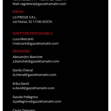
Mail:
segreteria@gazzettamatin.com
Editore
LG PRESSE S.R.L.
via Festaz, 52 11100 AOSTA
DIRETTORE RESPONSABILE
Luca Mercanti
l.mercanti@gazzettamatin.com
REDAZIONE
Alessandro Bianchet
a.bianchet@gazzettamatin.com
Danila Chenal
d.chenal@gazzettamatin.com
Erika David
e.david@gazzettamatin.com
Davide Pellegrino
d.pellegrino@gazzettamatin.com
Cinzia Timpano