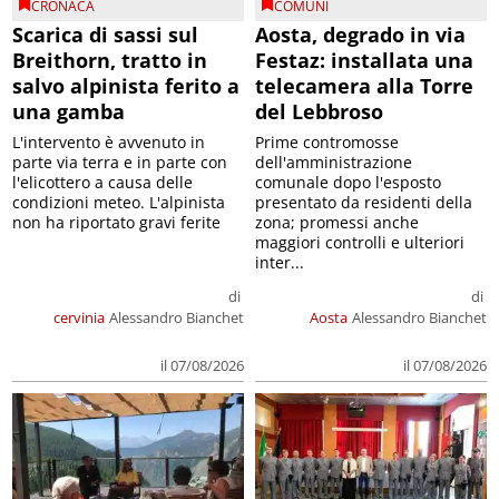
CRONACA
COMUNI
Scarica di sassi sul
Aosta, degrado in via
Breithorn, tratto in
Festaz: installata una
salvo alpinista ferito a
telecamera alla Torre
una gamba
del Lebbroso
L'intervento è avvenuto in
Prime contromosse
parte via terra e in parte con
dell'amministrazione
l'elicottero a causa delle
comunale dopo l'esposto
condizioni meteo. L'alpinista
presentato da residenti della
non ha riportato gravi ferite
zona; promessi anche
maggiori controlli e ulteriori
inter...
di
di
cervinia
Alessandro Bianchet
Aosta
Alessandro Bianchet
il 07/08/2026
il 07/08/2026