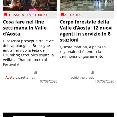
TURISMO & TEMPO LIBERO
ATTUALITA'
Cosa fare nel fine
Corpo forestale della
settimana in Valle
Valle d’Aosta: 12 nuovi
d’Aosta
agenti in servizio in 8
stazioni
GiocAosta prosegue tra le vie
del capoluogo; a Brissogne
Questa mattina, a palazzo
entra nel vivo la Feta de
regionale, si è tenuta la
l’Oumbra; Etroubles ospita la
cerimonia di giuramento
Veillà; a Chamois tocca al
Festival A...
di
di
Aosta
gazzettamatin
ethienne bredy
il 07/08/2026
il 07/08/2026