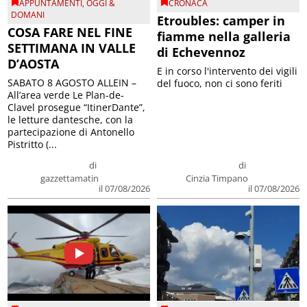
APPUNTAMENTI
,
OGGI &
CRONACA
DOMANI
Etroubles: camper in
COSA FARE NEL FINE
fiamme nella galleria
SETTIMANA IN VALLE
di Echevennoz
D’AOSTA
E in corso l'intervento dei vigili
SABATO 8 AGOSTO ALLEIN –
del fuoco, non ci sono feriti
All’area verde Le Plan-de-
Clavel prosegue “ItinerDante”,
le letture dantesche, con la
partecipazione di Antonello
Pistritto (...
di
di
gazzettamatin
Cinzia Timpano
il 07/08/2026
il 07/08/2026