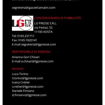
segreteria@gazzettamatin.com
CONCESSIONARIA DI PUBBLICITÀ
LG PRESSE S.R.L.
via Festaz, 52
11100 AOSTA
Tel: 0165.231711
Fax: 0165.1820141
E-mail
segreteria@lgpresse.com
RESPONSABILE DI AGENZIA
Arianna Gori Chisari
E-mail
a.chisari@lgpresse.com
Account
Luca Torino
l.torino@lgpresse.com
Ivana Cretier
i.cretier@lgpresse.com
Daniele Fimiano
d.fimiano@lgpresse.com