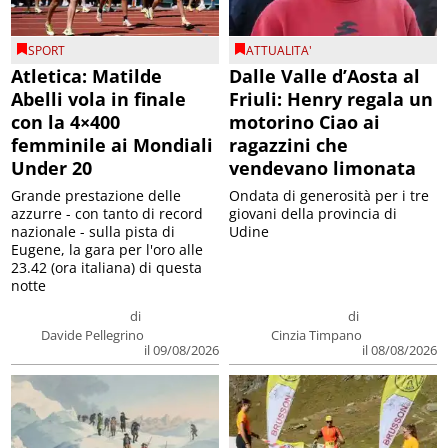
SPORT
ATTUALITA'
Atletica: Matilde
Dalle Valle d’Aosta al
Abelli vola in finale
Friuli: Henry regala un
con la 4×400
motorino Ciao ai
femminile ai Mondiali
ragazzini che
Under 20
vendevano limonata
Grande prestazione delle
Ondata di generosità per i tre
azzurre - con tanto di record
giovani della provincia di
nazionale - sulla pista di
Udine
Eugene, la gara per l'oro alle
23.42 (ora italiana) di questa
notte
di
di
Davide Pellegrino
Cinzia Timpano
il 09/08/2026
il 08/08/2026