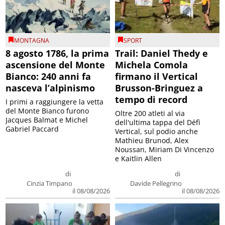
MONTAGNA
SPORT
8 agosto 1786, la prima
Trail: Daniel Thedy e
ascensione del Monte
Michela Comola
Bianco: 240 anni fa
firmano il Vertical
nasceva l’alpinismo
Brusson-Bringuez a
tempo di record
I primi a raggiungere la vetta
del Monte Bianco furono
Oltre 200 atleti al via
Jacques Balmat e Michel
dell'ultima tappa del Défì
Gabriel Paccard
Vertical, sul podio anche
Mathieu Brunod, Alex
Noussan, Miriam Di Vincenzo
e Kaitlin Allen
di
di
Cinzia Timpano
Davide Pellegrino
il 08/08/2026
il 08/08/2026