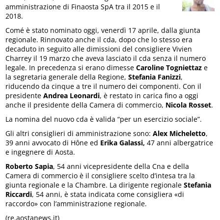
amministrazione di Finaosta SpA tra il 2015 e il
2018.
Comé è stato nominato oggi, venerdì 17 aprile, dalla giunta
regionale. Rinnovato anche il cda, dopo che lo stesso era
decaduto in seguito alle dimissioni del consigliere Vivien
Charrey il 19 marzo che aveva lasciato il cda senza il numero
legale. In precedenza si erano dimesse
Caroline Togniettaz
e
la segretaria generale della Regione,
Stefania Fanizzi
,
riducendo da cinque a tre il numero dei componenti. Con il
presidente
Andrea Leonardi
, è restato in carica fino a oggi
anche il presidente della Camera di commercio,
Nicola Rosset
.
La nomina del nuovo cda è valida “per un esercizio sociale”.
Gli altri consiglieri di amministrazione sono:
Alex Micheletto
,
39 anni avvocato di Hône ed
Erika Galassi,
47 anni albergatrice
e ingegnere di Aosta.
Roberto Sapia
, 54 anni vicepresidente della Cna e della
Camera di commercio è il consigliere scelto d’intesa tra la
giunta regionale e la Chambre. La dirigente regionale
Stefania
Riccardi
, 54 anni, è stata indicata come consigliera «di
raccordo» con l’amministrazione regionale.
(re.aostanews.it)