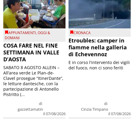
APPUNTAMENTI
,
OGGI &
CRONACA
DOMANI
Etroubles: camper in
COSA FARE NEL FINE
fiamme nella galleria
SETTIMANA IN VALLE
di Echevennoz
D’AOSTA
E in corso l'intervento dei vigili
SABATO 8 AGOSTO ALLEIN –
del fuoco, non ci sono feriti
All’area verde Le Plan-de-
Clavel prosegue “ItinerDante”,
le letture dantesche, con la
partecipazione di Antonello
Pistritto (...
di
di
gazzettamatin
Cinzia Timpano
il 07/08/2026
il 07/08/2026