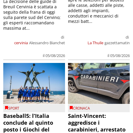
La decisione delle guide di
alle casse, addetti alle piste,
Breuil Cervinia è scattata a
addetti agli impianti,
seguito della frana di oggi
conduttori e meccanici di
sulla parete sud del Cervino;
mezzi batt...
gli esperti raccomandano
massima at...
di
di
cervinia
Alessandro Bianchet
La Thuile
gazzettamatin
il 05/08/2026
il 05/08/2026
SPORT
CRONACA
Baseball5: l’Italia
Saint-Vincent:
conclude al quinto
aggredisce i
posto i Giochi del
carabinieri, arrestato