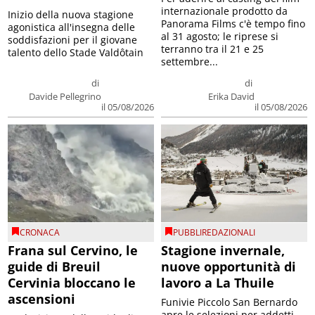
internazionale prodotto da
Inizio della nuova stagione
Panorama Films c'è tempo fino
agonistica all'insegna delle
al 31 agosto; le riprese si
soddisfazioni per il giovane
terranno tra il 21 e 25
talento dello Stade Valdôtain
settembre...
di
di
Davide Pellegrino
Erika David
il 05/08/2026
il 05/08/2026
CRONACA
PUBBLIREDAZIONALI
Frana sul Cervino, le
Stagione invernale,
guide di Breuil
nuove opportunità di
Cervinia bloccano le
lavoro a La Thuile
ascensioni
Funivie Piccolo San Bernardo
apre le selezioni per addetti