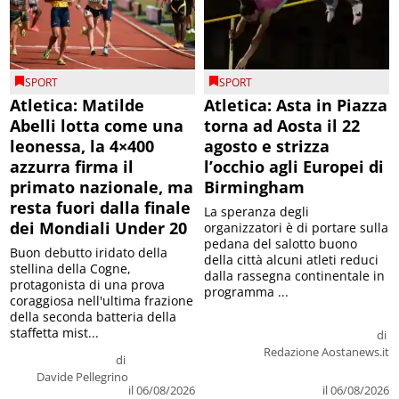
SPORT
SPORT
Atletica: Matilde
Atletica: Asta in Piazza
Abelli lotta come una
torna ad Aosta il 22
leonessa, la 4×400
agosto e strizza
azzurra firma il
l’occhio agli Europei di
primato nazionale, ma
Birmingham
resta fuori dalla finale
La speranza degli
dei Mondiali Under 20
organizzatori è di portare sulla
pedana del salotto buono
Buon debutto iridato della
della città alcuni atleti reduci
stellina della Cogne,
dalla rassegna continentale in
protagonista di una prova
programma ...
coraggiosa nell'ultima frazione
della seconda batteria della
staffetta mist...
di
Redazione Aostanews.it
di
Davide Pellegrino
il 06/08/2026
il 06/08/2026