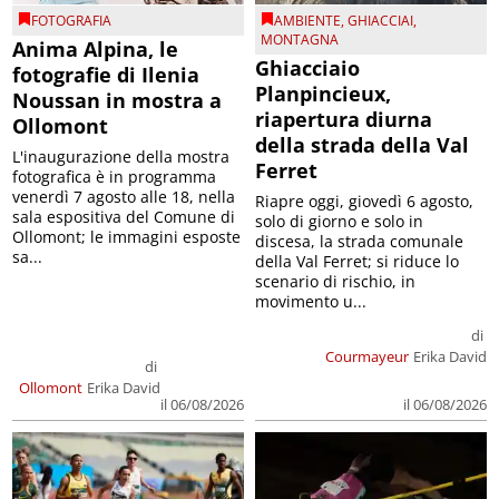
FOTOGRAFIA
AMBIENTE
,
GHIACCIAI
,
MONTAGNA
Anima Alpina, le
Ghiacciaio
fotografie di Ilenia
Planpincieux,
Noussan in mostra a
riapertura diurna
Ollomont
della strada della Val
L'inaugurazione della mostra
Ferret
fotografica è in programma
venerdì 7 agosto alle 18, nella
Riapre oggi, giovedì 6 agosto,
sala espositiva del Comune di
solo di giorno e solo in
Ollomont; le immagini esposte
discesa, la strada comunale
sa...
della Val Ferret; si riduce lo
scenario di rischio, in
movimento u...
di
Courmayeur
Erika David
di
Ollomont
Erika David
il 06/08/2026
il 06/08/2026