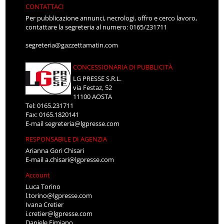
CONTATTACI
Per pubblicazione annunci, necrologi, offro e cerco lavoro,
contattare la segreteria al numero: 0165/231711
segreteria@gazzettamatin.com
CONCESSIONARIA DI PUBBLICITÀ
LG PRESSE S.R.L.
via Festaz, 52
11100 AOSTA
Tel: 0165.231711
Fax: 0165.1820141
E-mail
segreteria@lgpresse.com
RESPONSABILE DI AGENZIA
Arianna Gori Chisari
E-mail
a.chisari@lgpresse.com
Account
Luca Torino
l.torino@lgpresse.com
Ivana Cretier
i.cretier@lgpresse.com
Daniele Fimiano