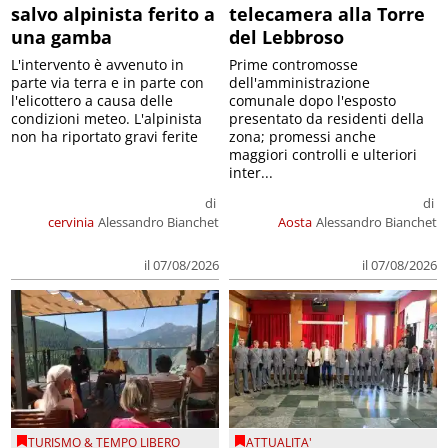
salvo alpinista ferito a
telecamera alla Torre
una gamba
del Lebbroso
L'intervento è avvenuto in
Prime contromosse
parte via terra e in parte con
dell'amministrazione
l'elicottero a causa delle
comunale dopo l'esposto
condizioni meteo. L'alpinista
presentato da residenti della
non ha riportato gravi ferite
zona; promessi anche
maggiori controlli e ulteriori
inter...
di
di
cervinia
Alessandro Bianchet
Aosta
Alessandro Bianchet
il 07/08/2026
il 07/08/2026
TURISMO & TEMPO LIBERO
ATTUALITA'