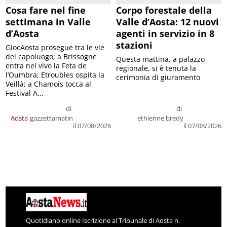
Cosa fare nel fine
Corpo forestale della
settimana in Valle
Valle d’Aosta: 12 nuovi
d’Aosta
agenti in servizio in 8
stazioni
GiocAosta prosegue tra le vie
del capoluogo; a Brissogne
Questa mattina, a palazzo
entra nel vivo la Feta de
regionale, si è tenuta la
l’Oumbra; Etroubles ospita la
cerimonia di giuramento
Veillà; a Chamois tocca al
Festival A...
di
di
Aosta
gazzettamatin
ethienne bredy
il 07/08/2026
il 07/08/2026
Quotidiano online Iscrizione al Tribunale di Aosta n.