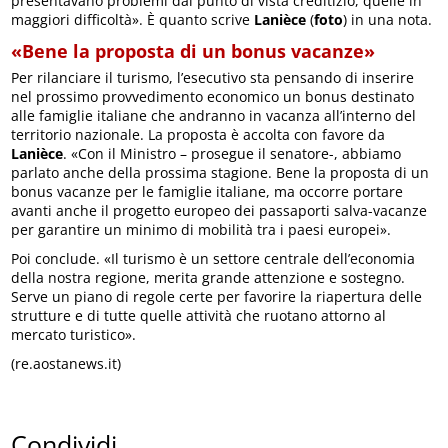
presentavano problemi dal punto di vista creditizio, quelle in
maggiori difficoltà». È quanto scrive
Lanièce
(
foto
) in una nota.
«Bene la proposta di un bonus vacanze»
Per rilanciare il turismo, l’esecutivo sta pensando di inserire
nel prossimo provvedimento economico un bonus destinato
alle famiglie italiane che andranno in vacanza all’interno del
territorio nazionale. La proposta è accolta con favore da
Lanièce
. «Con il Ministro – prosegue il senatore-, abbiamo
parlato anche della prossima stagione. Bene la proposta di un
bonus vacanze per le famiglie italiane, ma occorre portare
avanti anche il progetto europeo dei passaporti salva-vacanze
per garantire un minimo di mobilità tra i paesi europei».
Poi conclude. «Il turismo è un settore centrale dell’economia
della nostra regione, merita grande attenzione e sostegno.
Serve un piano di regole certe per favorire la riapertura delle
strutture e di tutte quelle attività che ruotano attorno al
mercato turistico».
(re.aostanews.it)
Condividi