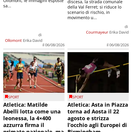
Ollomont; le immagini esposte
discesa, la strada comunale
sa...
della Val Ferret; si riduce lo
scenario di rischio, in
movimento u...
di
Courmayeur
Erika David
di
Ollomont
Erika David
il 06/08/2026
il 06/08/2026
SPORT
SPORT
Atletica: Matilde
Atletica: Asta in Piazza
Abelli lotta come una
torna ad Aosta il 22
leonessa, la 4×400
agosto e strizza
azzurra firma il
l’occhio agli Europei di
primato nazionale, ma
Birmingham