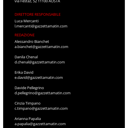
via Festaz, 52 11100 AOSTA
DIRETTORE RESPONSABILE
Luca Mercanti
l.mercanti@gazzettamatin.com
REDAZIONE
Alessandro Bianchet
a.bianchet@gazzettamatin.com
Danila Chenal
d.chenal@gazzettamatin.com
Erika David
e.david@gazzettamatin.com
Davide Pellegrino
d.pellegrino@gazzettamatin.com
Cinzia Timpano
c.timpano@gazzettamatin.com
Arianna Papalia
a.papalia@gazzettamatin.com