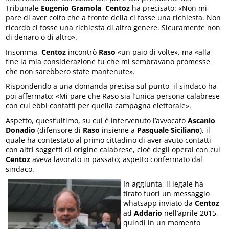
Tribunale
Eugenio Gramola
,
Centoz
ha precisato: «Non mi
pare di aver colto che a fronte della ci fosse una richiesta. Non
ricordo ci fosse una richiesta di altro genere. Sicuramente non
di denaro o di altro».
Insomma,
Centoz
incontrò
Raso
«un paio di volte», ma «alla
fine la mia considerazione fu che mi sembravano promesse
che non sarebbero state mantenute».
Rispondendo a una domanda precisa sul punto, il sindaco ha
poi affermato: «Mi pare che Raso sia l’unica persona calabrese
con cui ebbi contatti per quella campagna elettorale».
Aspetto, quest’ultimo, su cui è intervenuto l’avvocato
Ascanio
Donadio
(difensore di
Raso
insieme a
Pasquale Siciliano
), il
quale ha contestato al primo cittadino di aver avuto contatti
con altri soggetti di origine calabrese, cioè degli operai con cui
Centoz
aveva lavorato in passato; aspetto confermato dal
sindaco.
In aggiunta, il legale ha
tirato fuori un messaggio
whatsapp inviato da
Centoz
ad
Addario
nell’aprile 2015,
quindi in un momento