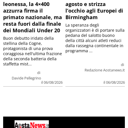
leonessa, la 4×400
agosto e strizza
azzurra firma il
l’occhio agli Europei di
primato nazionale, ma
Birmingham
resta fuori dalla finale
La speranza degli
dei Mondiali Under 20
organizzatori è di portare sulla
pedana del salotto buono
Buon debutto iridato della
della città alcuni atleti reduci
stellina della Cogne,
dalla rassegna continentale in
protagonista di una prova
programma ...
coraggiosa nell'ultima frazione
della seconda batteria della
staffetta mist...
di
Redazione Aostanews.it
di
Davide Pellegrino
il 06/08/2026
il 06/08/2026