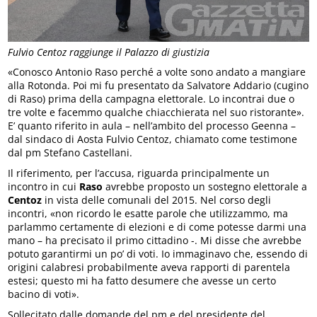
Fulvio Centoz raggiunge il Palazzo di giustizia
«Conosco Antonio Raso perché a volte sono andato a mangiare
alla Rotonda. Poi mi fu presentato da Salvatore Addario (cugino
di Raso) prima della campagna elettorale. Lo incontrai due o
tre volte e facemmo qualche chiacchierata nel suo ristorante».
E’ quanto riferito in aula – nell’ambito del processo Geenna –
dal sindaco di Aosta Fulvio Centoz, chiamato come testimone
dal pm Stefano Castellani.
Il riferimento, per l’accusa, riguarda principalmente un
incontro in cui
Raso
avrebbe proposto un sostegno elettorale a
Centoz
in vista delle comunali del 2015. Nel corso degli
incontri, «non ricordo le esatte parole che utilizzammo, ma
parlammo certamente di elezioni e di come potesse darmi una
mano – ha precisato il primo cittadino -. Mi disse che avrebbe
potuto garantirmi un po’ di voti. Io immaginavo che, essendo di
origini calabresi probabilmente aveva rapporti di parentela
estesi; questo mi ha fatto desumere che avesse un certo
bacino di voti».
Sollecitato dalle domande del pm e del presidente del