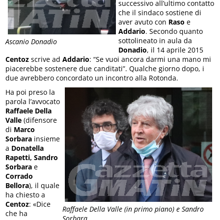
successivo all’ultimo contatto
che il sindaco sostiene di
aver avuto con
Raso
e
Addario
. Secondo quanto
sottolineato in aula da
Ascanio Donadio
Donadio
, il 14 aprile 2015
Centoz
scrive ad
Addario
: “Se vuoi ancora darmi una mano mi
piacerebbe sostenere due canditati”. Qualche giorno dopo, i
due avrebbero concordato un incontro alla Rotonda.
Ha poi preso la
parola l’avvocato
Raffaele Della
Valle
(difensore
di
Marco
Sorbara
insieme
a
Donatella
Rapetti, Sandro
Sorbara
e
Corrado
Bellora
), il quale
ha chiesto a
Centoz
: «Dice
Raffaele Della Valle (in primo piano) e Sandro
che ha
Sorbara