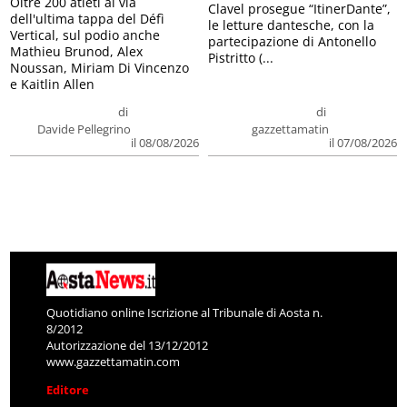
Oltre 200 atleti al via
Clavel prosegue “ItinerDante”,
dell'ultima tappa del Défì
le letture dantesche, con la
Vertical, sul podio anche
partecipazione di Antonello
Mathieu Brunod, Alex
Pistritto (...
Noussan, Miriam Di Vincenzo
e Kaitlin Allen
di
di
Davide Pellegrino
gazzettamatin
il 08/08/2026
il 07/08/2026
Quotidiano online Iscrizione al Tribunale di Aosta n.
8/2012
Autorizzazione del 13/12/2012
www.gazzettamatin.com
Editore