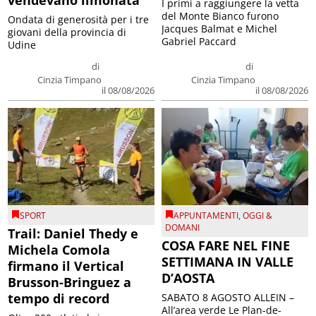
I primi a raggiungere la vetta
del Monte Bianco furono
Ondata di generosità per i tre
Jacques Balmat e Michel
giovani della provincia di
Gabriel Paccard
Udine
di
di
Cinzia Timpano
Cinzia Timpano
il 08/08/2026
il 08/08/2026
SPORT
APPUNTAMENTI
,
OGGI &
DOMANI
Trail: Daniel Thedy e
COSA FARE NEL FINE
Michela Comola
SETTIMANA IN VALLE
firmano il Vertical
D’AOSTA
Brusson-Bringuez a
tempo di record
SABATO 8 AGOSTO ALLEIN –
All’area verde Le Plan-de-