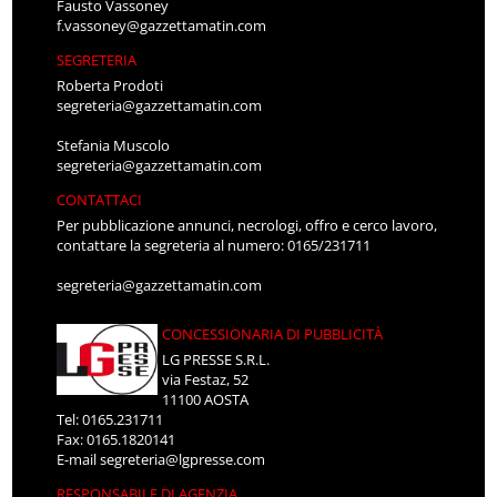
Fausto Vassoney
f.vassoney@gazzettamatin.com
SEGRETERIA
Roberta Prodoti
segreteria@gazzettamatin.com
Stefania Muscolo
segreteria@gazzettamatin.com
CONTATTACI
Per pubblicazione annunci, necrologi, offro e cerco lavoro,
contattare la segreteria al numero: 0165/231711
segreteria@gazzettamatin.com
CONCESSIONARIA DI PUBBLICITÀ
LG PRESSE S.R.L.
via Festaz, 52
11100 AOSTA
Tel: 0165.231711
Fax: 0165.1820141
E-mail
segreteria@lgpresse.com
RESPONSABILE DI AGENZIA