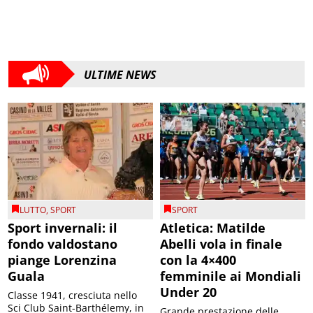
ULTIME NEWS
LUTTO
,
SPORT
SPORT
Sport invernali: il
Atletica: Matilde
fondo valdostano
Abelli vola in finale
piange Lorenzina
con la 4×400
Guala
femminile ai Mondiali
Under 20
Classe 1941, cresciuta nello
Sci Club Saint-Barthélemy, in
Grande prestazione delle