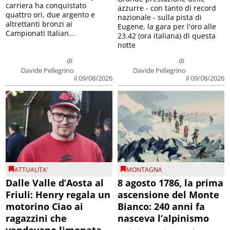
carriera ha conquistato
azzurre - con tanto di record
quattro ori, due argento e
nazionale - sulla pista di
altrettanti bronzi ai
Eugene, la gara per l'oro alle
Campionati Italian...
23.42 (ora italiana) di questa
notte
di
di
Davide Pellegrino
Davide Pellegrino
il 09/08/2026
il 09/08/2026
ATTUALITA'
MONTAGNA
Dalle Valle d’Aosta al
8 agosto 1786, la prima
Friuli: Henry regala un
ascensione del Monte
motorino Ciao ai
Bianco: 240 anni fa
ragazzini che
nasceva l’alpinismo
vendevano limonata