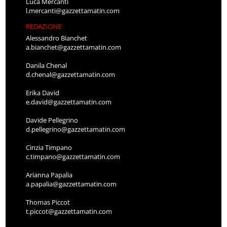
Luca Mercanti
l.mercanti@gazzettamatin.com
REDAZIONE
Alessandro Bianchet
a.bianchet@gazzettamatin.com
Danila Chenal
d.chenal@gazzettamatin.com
Erika David
e.david@gazzettamatin.com
Davide Pellegrino
d.pellegrino@gazzettamatin.com
Cinzia Timpano
c.timpano@gazzettamatin.com
Arianna Papalia
a.papalia@gazzettamatin.com
Thomas Piccot
t.piccot@gazzettamatin.com