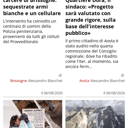
carcere di Brissogne:
Quartiere Dora, il
sequestrate armi
sindaco: «Progetto
bianche e un cellulare
sarà valutato con
grande rigore, sulla
L'intervento ha coinvolto un
base dell’interesse
centinaio di uomini della
Polizia penitenziaria,
pubblico»
provenienti da tutti gli istituti
Il primo cittadino di Aosta è
del Provveditorato
stato audito nella quarta
commissione del Consiglio
regionale, dove ha ribadito
come l'iter, al momento, sia
ancora ferm...
di
di
Brissogne
Alessandro Bianchet
Aosta
Alessandro Bianchet
il 06/08/2026
il 06/08/2026