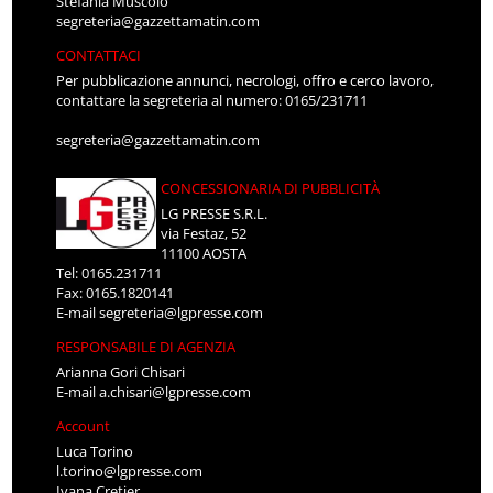
Stefania Muscolo
segreteria@gazzettamatin.com
CONTATTACI
Per pubblicazione annunci, necrologi, offro e cerco lavoro,
contattare la segreteria al numero: 0165/231711
segreteria@gazzettamatin.com
CONCESSIONARIA DI PUBBLICITÀ
LG PRESSE S.R.L.
via Festaz, 52
11100 AOSTA
Tel: 0165.231711
Fax: 0165.1820141
E-mail
segreteria@lgpresse.com
RESPONSABILE DI AGENZIA
Arianna Gori Chisari
E-mail
a.chisari@lgpresse.com
Account
Luca Torino
l.torino@lgpresse.com
Ivana Cretier