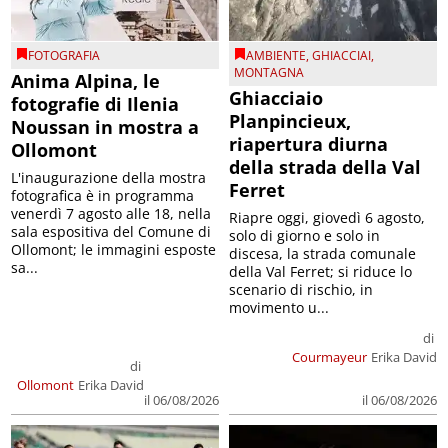
FOTOGRAFIA
AMBIENTE
,
GHIACCIAI
,
MONTAGNA
Anima Alpina, le
Ghiacciaio
fotografie di Ilenia
Planpincieux,
Noussan in mostra a
riapertura diurna
Ollomont
della strada della Val
L'inaugurazione della mostra
Ferret
fotografica è in programma
venerdì 7 agosto alle 18, nella
Riapre oggi, giovedì 6 agosto,
sala espositiva del Comune di
solo di giorno e solo in
Ollomont; le immagini esposte
discesa, la strada comunale
sa...
della Val Ferret; si riduce lo
scenario di rischio, in
movimento u...
di
Courmayeur
Erika David
di
Ollomont
Erika David
il 06/08/2026
il 06/08/2026