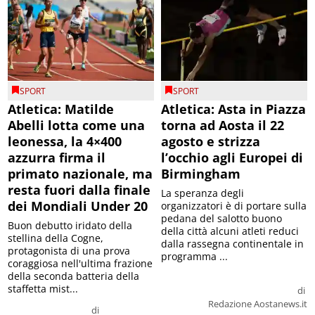
SPORT
SPORT
Atletica: Matilde
Atletica: Asta in Piazza
Abelli lotta come una
torna ad Aosta il 22
leonessa, la 4×400
agosto e strizza
azzurra firma il
l’occhio agli Europei di
primato nazionale, ma
Birmingham
resta fuori dalla finale
La speranza degli
dei Mondiali Under 20
organizzatori è di portare sulla
pedana del salotto buono
Buon debutto iridato della
della città alcuni atleti reduci
stellina della Cogne,
dalla rassegna continentale in
protagonista di una prova
programma ...
coraggiosa nell'ultima frazione
della seconda batteria della
staffetta mist...
di
Redazione Aostanews.it
di