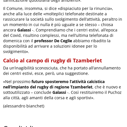
sanificazione quotidiana degli ambienti».
Il Comune, insomma, si dice «dispiaciuto per la rinuncia»,
anche alla luce delle «molteplici telefonate destinate a
rassicurare la società sullo svolgimento dell’attività, peraltro in
un momento in cui nulla è più uguale a se stesso – chiosa
ancora
Galassi
-. Comprendiamo che i centri estivi, all’epoca
del Covid, risultino complessi, ma nell’ultima telefonata di
domenica con il
professor De Ceglie
abbiamo ribadito la
disponibilità ad arrivare a soluzioni idonee per lo
svolgimento».
Calcio al campo di rugby di Tzamberlet
Da un’inagibilità sconosciuta, che ha portato all’annullamento
dei centri estivi, esce, però, una suggestione.
«Nel prossimo
futuro sposteremo l’attività calcistica
nell’impianto del rugby di regione Tzamberlet
, che è nuovo e
sottoutilizzato – conclude
Galassi
-. Così restituiremo il Puchoz
alla città, agli amanti della corsa e agli sportivi».
(alessandro bianchet)