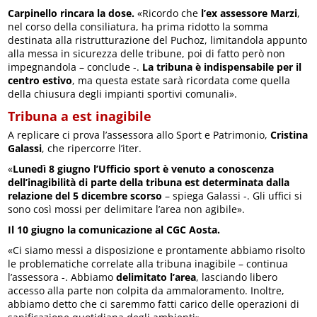
Carpinello rincara la dose.
«Ricordo che
l’ex assessore Marzi
,
nel corso della consiliatura, ha prima ridotto la somma
destinata alla ristrutturazione del Puchoz, limitandola appunto
alla messa in sicurezza delle tribune, poi di fatto però non
impegnandola – conclude -.
La tribuna è indispensabile per il
centro estivo
, ma questa estate sarà ricordata come quella
della chiusura degli impianti sportivi comunali».
Tribuna a est inagibile
A replicare ci prova l’assessora allo Sport e Patrimonio,
Cristina
Galassi
, che ripercorre l’iter.
«
Lunedì 8 giugno l’Ufficio sport è venuto a conoscenza
dell’inagibilità di parte della tribuna est determinata dalla
relazione del 5 dicembre scorso
– spiega Galassi -. Gli uffici si
sono così mossi per delimitare l’area non agibile».
Il 10 giugno la comunicazione al CGC Aosta.
«Ci siamo messi a disposizione e prontamente abbiamo risolto
le problematiche correlate alla tribuna inagibile – continua
l’assessora -. Abbiamo
delimitato l’area
, lasciando libero
accesso alla parte non colpita da ammaloramento. Inoltre,
abbiamo detto che ci saremmo fatti carico delle operazioni di