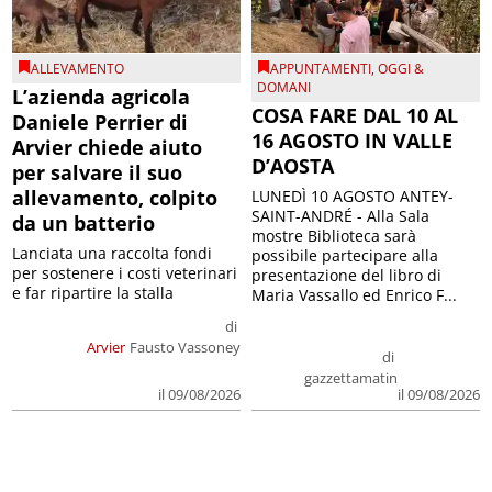
ALLEVAMENTO
APPUNTAMENTI
,
OGGI &
DOMANI
L’azienda agricola
COSA FARE DAL 10 AL
Daniele Perrier di
16 AGOSTO IN VALLE
Arvier chiede aiuto
D’AOSTA
per salvare il suo
allevamento, colpito
LUNEDÌ 10 AGOSTO ANTEY-
SAINT-ANDRÉ - Alla Sala
da un batterio
mostre Biblioteca sarà
Lanciata una raccolta fondi
possibile partecipare alla
per sostenere i costi veterinari
presentazione del libro di
e far ripartire la stalla
Maria Vassallo ed Enrico F...
di
Arvier
Fausto Vassoney
di
gazzettamatin
il 09/08/2026
il 09/08/2026