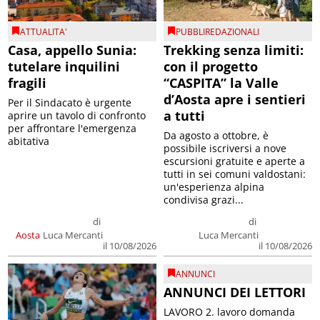
ATTUALITA'
PUBBLIREDAZIONALI
Casa, appello Sunia:
Trekking senza limiti:
tutelare inquilini
con il progetto
fragili
“CASPITA” la Valle
d’Aosta apre i sentieri
Per il Sindacato è urgente
a tutti
aprire un tavolo di confronto
per affrontare l'emergenza
Da agosto a ottobre, è
abitativa
possibile iscriversi a nove
escursioni gratuite e aperte a
tutti in sei comuni valdostani:
un'esperienza alpina
condivisa grazi...
di
di
Aosta
Luca Mercanti
Luca Mercanti
il 10/08/2026
il 10/08/2026
ANNUNCI
ANNUNCI DEI LETTORI
LAVORO 2. lavoro domanda