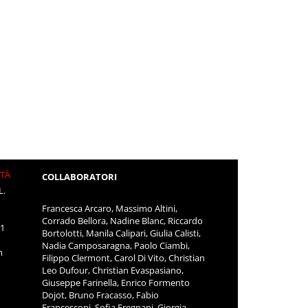
ITÀ
COLLABORATORI
L.
Francesca Arcaro, Massimo Altini,
Corrado Bellora, Nadine Blanc, Riccardo
11
Bortolotti, Manila Calipari, Giulia Calisti,
Nadia Camposaragna, Paolo Ciambi,
m
Filippo Clermont, Carol Di Vito, Christian
Leo Dufour, Christian Evaspasiano,
Giuseppe Farinella, Enrico Formento
Dojot, Bruno Fracasso, Fabio
Francesconi, Sofia Fregnani, Giorgia