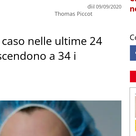
di
il
09/09/2020
n
Thomas Piccot
C
caso nelle ultime 24
 scendono a 34 i