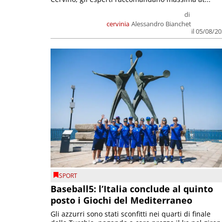
di
cervinia
Alessandro Bianchet
il 05/08/2
SPORT
Baseball5: l’Italia conclude al quinto
posto i Giochi del Mediterraneo
Gli azzurri sono stati sconfitti nei quarti di finale