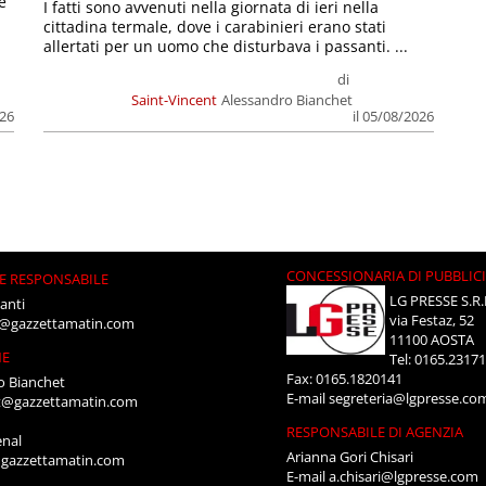
e
I fatti sono avvenuti nella giornata di ieri nella
cittadina termale, dove i carabinieri erano stati
allertati per un uomo che disturbava i passanti. ...
di
Saint-Vincent
Alessandro Bianchet
026
il 05/08/2026
CONCESSIONARIA DI PUBBLIC
E RESPONSABILE
LG PRESSE S.R.
anti
via Festaz, 52
i@gazzettamatin.com
11100 AOSTA
NE
Tel: 0165.2317
Fax: 0165.1820141
o Bianchet
E-mail
segreteria@lgpresse.co
t@gazzettamatin.com
RESPONSABILE DI AGENZIA
enal
Arianna Gori Chisari
gazzettamatin.com
E-mail
a.chisari@lgpresse.com