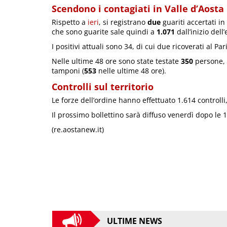
Scendono i contagiati in Valle d’Aosta
Rispetto a
ieri
, si registrano
due
guariti accertati in
che sono guarite sale quindi a
1.071
dall’inizio del
I positivi attuali sono 34, di cui due ricoverati al Par
Nelle ultime 48 ore sono state testate
350
persone, 
tamponi (
553
nelle ultime 48 ore).
Controlli sul territorio
Le forze dell’ordine hanno effettuato 1.614 controlli
Il prossimo bollettino sarà diffuso venerdì dopo le 1
(re.aostanew.it)
ULTIME NEWS