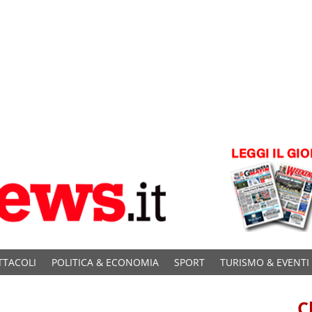
TTACOLI
POLITICA & ECONOMIA
SPORT
TURISMO & EVENTI
C