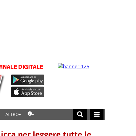
ALTRO
licca per leggere tutte le