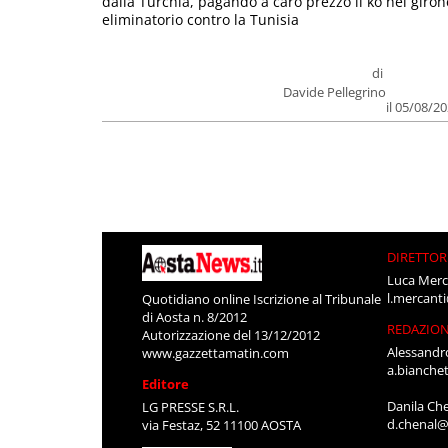
dalla Turchia, pagando a caro prezzo il ko nel giron
eliminatorio contro la Tunisia
di
Davide Pellegrino
il 05/08/2
DIRETTOR
Luca Merc
l.mercant
Quotidiano online Iscrizione al Tribunale
di Aosta n. 8/2012
REDAZIO
Autorizzazione del 13/12/2012
Alessandr
www.gazzettamatin.com
a.bianche
Editore
Danila Ch
LG PRESSE S.R.L.
d.chenal@
via Festaz, 52 11100 AOSTA