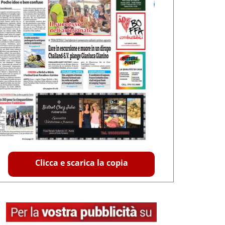
Clicca e scarica la copia