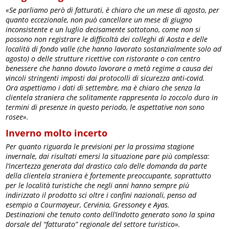
«Se parliamo però di fatturati, è chiaro che un mese di agosto, per
quanto eccezionale, non può cancellare un mese di giugno
inconsistente e un luglio decisamente sottotono, come non si
possono non registrare le difficoltà dei colleghi di Aosta e delle
località di fondo valle (che hanno lavorato sostanzialmente solo ad
agosto) o delle strutture ricettive con ristorante o con centro
benessere che hanno dovuto lavorare a metà regime a causa dei
vincoli stringenti imposti dai protocolli di sicurezza anti-covid.
Ora aspettiamo i dati di settembre, ma è chiaro che senza la
clientela straniera che solitamente rappresenta lo zoccolo duro in
termini di presenze in questo periodo, le aspettative non sono
rosee».
Inverno molto incerto
Per quanto riguarda le previsioni per la prossima stagione
invernale, dai risultati emersi la situazione pare più complessa:
l’incertezza generata dal drastico calo delle domanda da parte
della clientela straniera è fortemente preoccupante, soprattutto
per le località turistiche che negli anni hanno sempre più
indirizzato il prodotto sci oltre i confini nazionali, penso ad
esempio a Courmayeur, Cervinia, Gressoney e Ayas.
Destinazioni che tenuto conto dell’indotto generato sono la spina
dorsale del “fatturato” regionale del settore turistico».