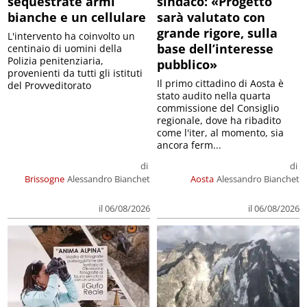
sequestrate armi
sindaco: «Progetto
bianche e un cellulare
sarà valutato con
grande rigore, sulla
L'intervento ha coinvolto un
base dell’interesse
centinaio di uomini della
Polizia penitenziaria,
pubblico»
provenienti da tutti gli istituti
Il primo cittadino di Aosta è
del Provveditorato
stato audito nella quarta
commissione del Consiglio
regionale, dove ha ribadito
come l'iter, al momento, sia
ancora ferm...
di
di
Brissogne
Alessandro Bianchet
Aosta
Alessandro Bianchet
il 06/08/2026
il 06/08/2026