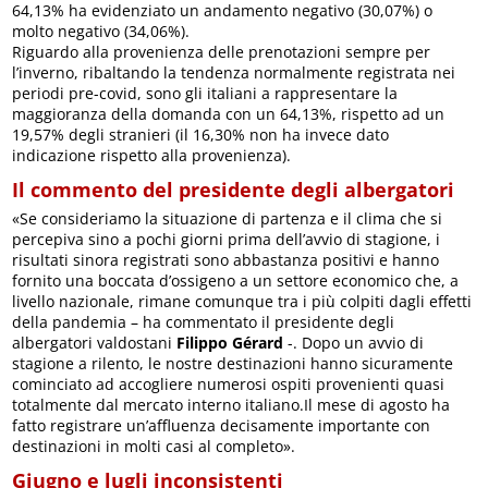
64,13% ha evidenziato un andamento negativo (30,07%) o
molto negativo (34,06%).
Riguardo alla provenienza delle prenotazioni sempre per
l’inverno, ribaltando la tendenza normalmente registrata nei
periodi pre-covid, sono gli italiani a rappresentare la
maggioranza della domanda con un 64,13%, rispetto ad un
19,57% degli stranieri (il 16,30% non ha invece dato
indicazione rispetto alla provenienza).
Il commento del presidente degli albergatori
«Se consideriamo la situazione di partenza e il clima che si
percepiva sino a pochi giorni prima dell’avvio di stagione, i
risultati sinora registrati sono abbastanza positivi e hanno
fornito una boccata d’ossigeno a un settore economico che, a
livello nazionale, rimane comunque tra i più colpiti dagli effetti
della pandemia – ha commentato il presidente degli
albergatori valdostani
Filippo Gérard
-. Dopo un avvio di
stagione a rilento, le nostre destinazioni hanno sicuramente
cominciato ad accogliere numerosi ospiti provenienti quasi
totalmente dal mercato interno italiano.Il mese di agosto ha
fatto registrare un’affluenza decisamente importante con
destinazioni in molti casi al completo».
Giugno e lugli inconsistenti