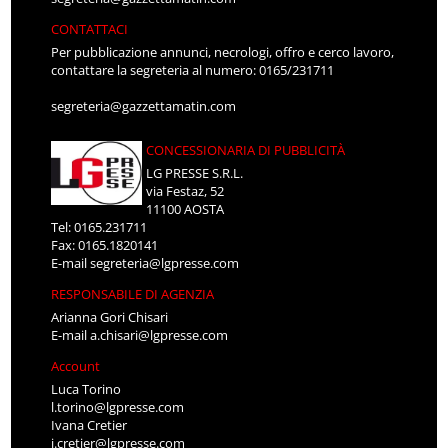
CONTATTACI
Per pubblicazione annunci, necrologi, offro e cerco lavoro,
contattare la segreteria al numero: 0165/231711
segreteria@gazzettamatin.com
CONCESSIONARIA DI PUBBLICITÀ
LG PRESSE S.R.L.
via Festaz, 52
11100 AOSTA
Tel: 0165.231711
Fax: 0165.1820141
E-mail
segreteria@lgpresse.com
RESPONSABILE DI AGENZIA
Arianna Gori Chisari
E-mail
a.chisari@lgpresse.com
Account
Luca Torino
l.torino@lgpresse.com
Ivana Cretier
i.cretier@lgpresse.com