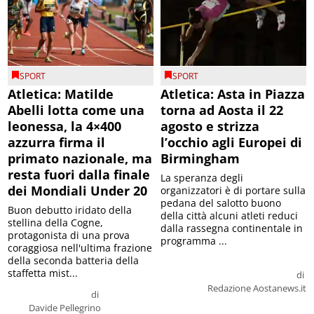
SPORT
SPORT
Atletica: Matilde
Atletica: Asta in Piazza
Abelli lotta come una
torna ad Aosta il 22
leonessa, la 4×400
agosto e strizza
azzurra firma il
l’occhio agli Europei di
primato nazionale, ma
Birmingham
resta fuori dalla finale
La speranza degli
dei Mondiali Under 20
organizzatori è di portare sulla
pedana del salotto buono
Buon debutto iridato della
della città alcuni atleti reduci
stellina della Cogne,
dalla rassegna continentale in
protagonista di una prova
programma ...
coraggiosa nell'ultima frazione
della seconda batteria della
staffetta mist...
di
Redazione Aostanews.it
di
Davide Pellegrino