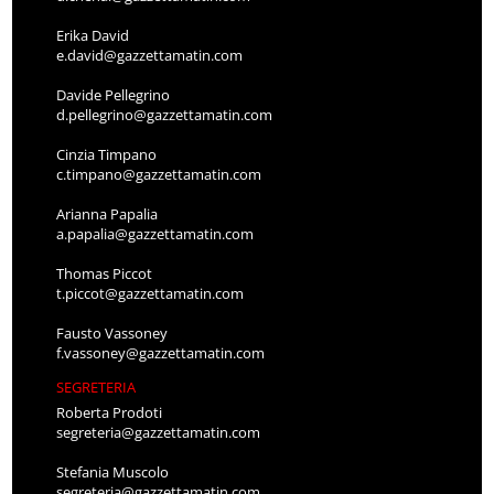
Erika David
e.david@gazzettamatin.com
Davide Pellegrino
d.pellegrino@gazzettamatin.com
Cinzia Timpano
c.timpano@gazzettamatin.com
Arianna Papalia
a.papalia@gazzettamatin.com
Thomas Piccot
t.piccot@gazzettamatin.com
Fausto Vassoney
f.vassoney@gazzettamatin.com
SEGRETERIA
Roberta Prodoti
segreteria@gazzettamatin.com
Stefania Muscolo
segreteria@gazzettamatin.com