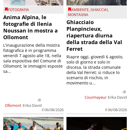
FOTOGRAFIA
AMBIENTE
,
GHIACCIAI
,
MONTAGNA
Anima Alpina, le
Ghiacciaio
fotografie di Ilenia
Planpincieux,
Noussan in mostra a
riapertura diurna
Ollomont
della strada della Val
L'inaugurazione della mostra
Ferret
fotografica è in programma
venerdì 7 agosto alle 18, nella
Riapre oggi, giovedì 6 agosto,
sala espositiva del Comune di
solo di giorno e solo in
Ollomont; le immagini esposte
discesa, la strada comunale
sa...
della Val Ferret; si riduce lo
scenario di rischio, in
movimento u...
di
Courmayeur
Erika David
di
Ollomont
Erika David
il 06/08/2026
il 06/08/2026