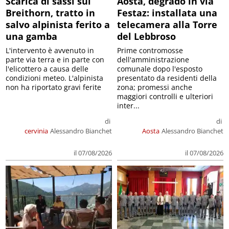
Scarica di sassi sul
Aosta, degrado in via
Breithorn, tratto in
Festaz: installata una
salvo alpinista ferito a
telecamera alla Torre
una gamba
del Lebbroso
L'intervento è avvenuto in
Prime contromosse
parte via terra e in parte con
dell'amministrazione
l'elicottero a causa delle
comunale dopo l'esposto
condizioni meteo. L'alpinista
presentato da residenti della
non ha riportato gravi ferite
zona; promessi anche
maggiori controlli e ulteriori
inter...
di
di
cervinia
Alessandro Bianchet
Aosta
Alessandro Bianchet
il 07/08/2026
il 07/08/2026