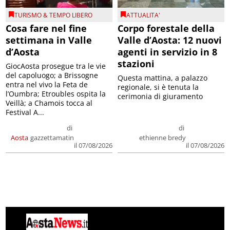
TURISMO & TEMPO LIBERO
ATTUALITA'
Cosa fare nel fine
Corpo forestale della
settimana in Valle
Valle d’Aosta: 12 nuovi
d’Aosta
agenti in servizio in 8
stazioni
GiocAosta prosegue tra le vie
del capoluogo; a Brissogne
Questa mattina, a palazzo
entra nel vivo la Feta de
regionale, si è tenuta la
l’Oumbra; Etroubles ospita la
cerimonia di giuramento
Veillà; a Chamois tocca al
Festival A...
di
di
Aosta
gazzettamatin
ethienne bredy
il 07/08/2026
il 07/08/2026