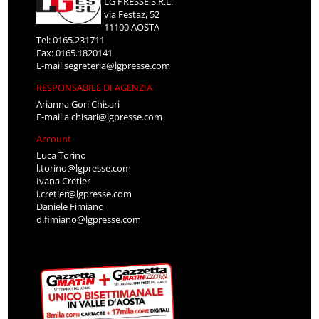
LG PRESSE S.R.L.
via Festaz, 52
11100 AOSTA
Tel: 0165.231711
Fax: 0165.1820141
E-mail
segreteria@lgpresse.com
RESPONSABILE DI AGENZIA
Arianna Gori Chisari
E-mail
a.chisari@lgpresse.com
Account
Luca Torino
l.torino@lgpresse.com
Ivana Cretier
i.cretier@lgpresse.com
Daniele Fimiano
d.fimiano@lgpresse.com