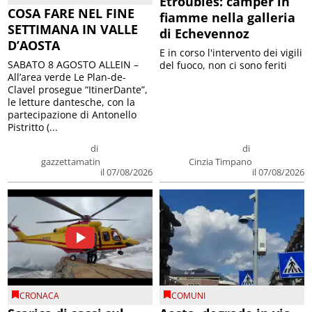
Etroubles: camper in
COSA FARE NEL FINE
fiamme nella galleria
SETTIMANA IN VALLE
di Echevennoz
D’AOSTA
E in corso l'intervento dei vigili
SABATO 8 AGOSTO ALLEIN –
del fuoco, non ci sono feriti
All’area verde Le Plan-de-
Clavel prosegue “ItinerDante”,
le letture dantesche, con la
partecipazione di Antonello
Pistritto (...
di
di
gazzettamatin
Cinzia Timpano
il 07/08/2026
il 07/08/2026
CRONACA
COMUNI