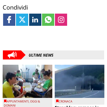
Condividi
ULTIME NEWS
APPUNTAMENTI
,
OGGI &
CRONACA
DOMANI