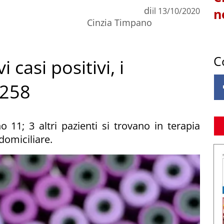
di
il
13/10/2020
n
Cinzia Timpano
C
casi positivi, i
 258
o 11; 3 altri pazienti si trovano in terapia
domiciliare.