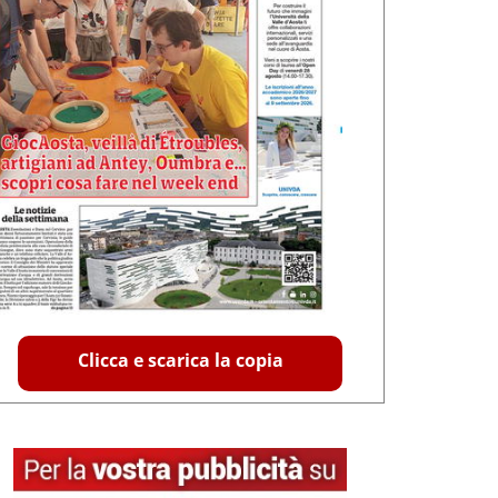
Clicca e scarica la copia