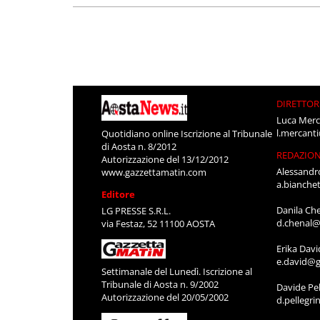
DIRETTOR
Luca Merc
l.mercant
Quotidiano online Iscrizione al Tribunale
di Aosta n. 8/2012
REDAZIO
Autorizzazione del 13/12/2012
Alessandr
www.gazzettamatin.com
a.bianche
Editore
Danila Ch
LG PRESSE S.R.L.
d.chenal@
via Festaz, 52 11100 AOSTA
Erika Davi
e.david@g
Settimanale del Lunedì. Iscrizione al
Tribunale di Aosta n. 9/2002
Davide Pel
Autorizzazione del 20/05/2002
d.pellegr