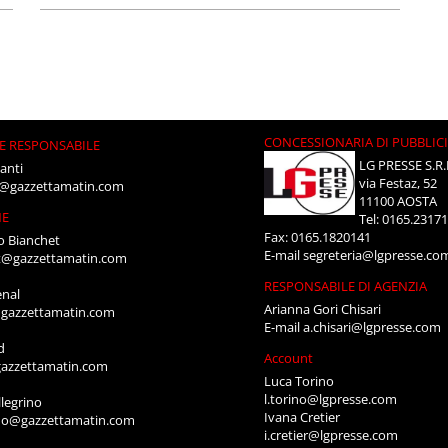
CONCESSIONARIA DI PUBBLIC
E RESPONSABILE
LG PRESSE S.R.
anti
via Festaz, 52
i@gazzettamatin.com
11100 AOSTA
NE
Tel: 0165.2317
Fax: 0165.1820141
o Bianchet
E-mail
segreteria@lgpresse.co
t@gazzettamatin.com
RESPONSABILE DI AGENZIA
enal
Arianna Gori Chisari
gazzettamatin.com
E-mail
a.chisari@lgpresse.com
d
Account
azzettamatin.com
Luca Torino
l.torino@lgpresse.com
legrino
Ivana Cretier
ino@gazzettamatin.com
i.cretier@lgpresse.com