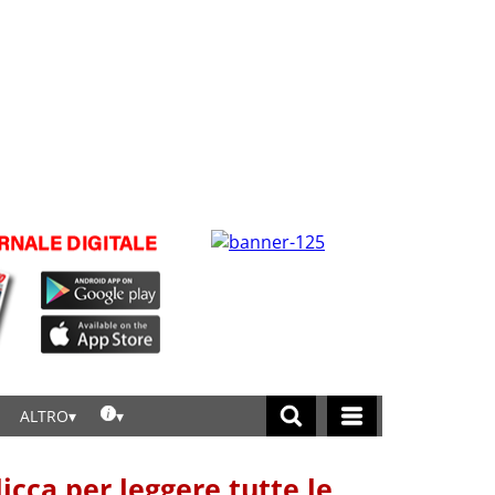
ALTRO
licca per leggere tutte le