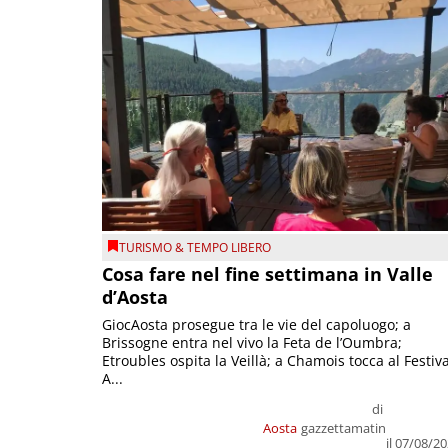
TURISMO & TEMPO LIBERO
Cosa fare nel fine settimana in Valle
d’Aosta
GiocAosta prosegue tra le vie del capoluogo; a
Brissogne entra nel vivo la Feta de l’Oumbra;
Etroubles ospita la Veillà; a Chamois tocca al Festiva
A...
di
Aosta
gazzettamatin
il 07/08/2