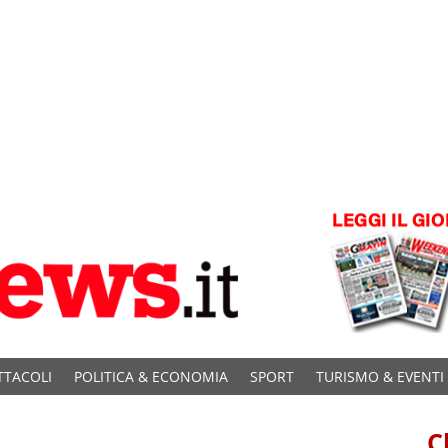
TTACOLI
POLITICA & ECONOMIA
SPORT
TURISMO & EVENTI
C