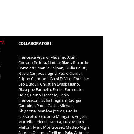
ITÀ
COLLABORATORI
L.
Francesca Arcaro, Massimo Altini,
Corrado Bellora, Nadine Blanc, Riccardo
11
Bortolotti, Manila Calipari, Giulia Calisti,
Nadia Camposaragna, Paolo Ciambi,
m
Filippo Clermont, Carol Di Vito, Christian
Leo Dufour, Christian Evaspasiano,
Giuseppe Farinella, Enrico Formento
Dojot, Bruno Fracasso, Fabio
Francesconi, Sofia Fregnani, Giorgia
Gambino, Paolo Gatto, Michael
Ghignone, Marlène Jorrioz, Cecilia
Lazzarotto, Giacomo Mangano, Angela
Marrelli, Federico Mecca, Luca Mauro
Melloni, Marc Montrosset, Matteo Nigra,
Sabrina Olibano, Emiliano Pala, Gabriele