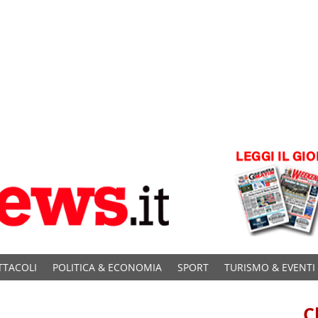
TTACOLI
POLITICA & ECONOMIA
SPORT
TURISMO & EVENTI
C