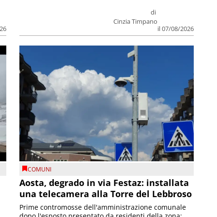
di
Cinzia Timpano
026
il 07/08/2026
COMUNI
n
Aosta, degrado in via Festaz: installata
una telecamera alla Torre del Lebbroso
Prime contromosse dell'amministrazione comunale
dopo l'esposto presentato da residenti della zona;