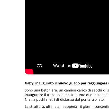
Gaby: inaugurato il nuovo guado per raggiungere
Sono una betoniera, un camion carico di sacchi di 
inaugurare il transito, alle 9 in punto di questa ma
Niel, a pochi metri di distanza dal ponte crollato.
La struttura, ultimata in appena 10 giorni, consentir