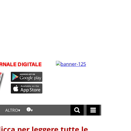
ALTRO
licca per leggere tutte le