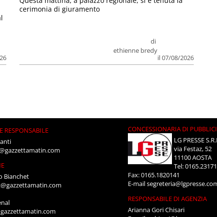
Questa mattina, a palazzo regionale, si è tenuta la
cerimonia di giuramento
l
di
ethienne bredy
026
il 07/08/2026
CONCESSIONARIA DI PUBBLIC
E RESPONSABILE
LG PRESSE S.R.
anti
via Festaz, 52
i@gazzettamatin.com
11100 AOSTA
NE
Tel: 0165.2317
Fax: 0165.1820141
o Bianchet
E-mail
segreteria@lgpresse.co
t@gazzettamatin.com
RESPONSABILE DI AGENZIA
enal
Arianna Gori Chisari
gazzettamatin.com