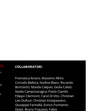
ITÀ
COLLABORATORI
L.
Francesca Arcaro, Massimo Altini,
Corrado Bellora, Nadine Blanc, Riccardo
11
Bortolotti, Manila Calipari, Giulia Calisti,
Nadia Camposaragna, Paolo Ciambi,
m
Filippo Clermont, Carol Di Vito, Christian
Leo Dufour, Christian Evaspasiano,
Giuseppe Farinella, Enrico Formento
Dojot, Bruno Fracasso, Fabio