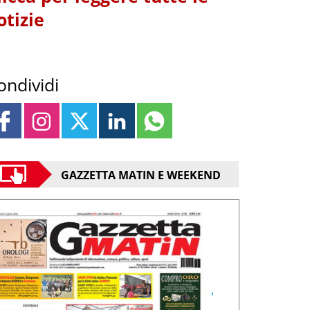
otizie
ondividi
GAZZETTA MATIN E WEEKEND