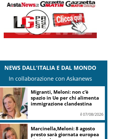
NEWS DALL'ITALIA E DAL MONDO
In collaborazione con Askanews
milia R., carabinieri: fermati 4 presunti
utori omicidio Nicola Musiani
il 07/08/2026
pin time Labs: fondi immobiliari non
ossono vincere su città pubblica