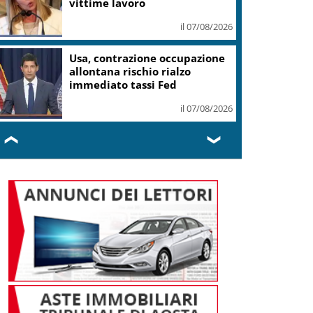
il 07/08/2026
Roggero, Salvini lo visita in
carcere: no pressioni su grazia,
profilo basso
il 07/08/2026
❮
❯