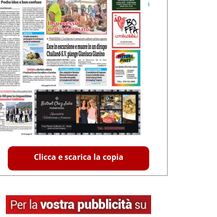
Clicca e scarica la copia