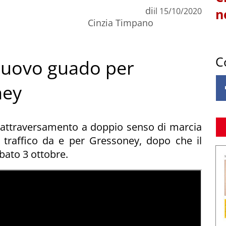
di
il
15/10/2020
n
Cinzia Timpano
C
 nuovo guado per
ney
o l'attraversamento a doppio senso di marcia
 traffico da e per Gressoney, dopo che il
abato 3 ottobre.