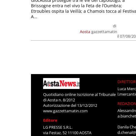
GiocAosta prosegue tra le vie del capoluogo; a
Brissogne entra nel vivo la Feta de l’Oumbra;
Etroubles ospita la Veillà; a Chamois tocca al Festiva
A...
di
Aosta
gazzettamatin
il 07/08/2
DIRETTOR
Luca Merc
l.mercant
Quotidiano online Iscrizione al Tribunale
di Aosta n. 8/2012
REDAZIO
Autorizzazione del 13/12/2012
Alessandr
www.gazzettamatin.com
a.bianche
Editore
Danila Ch
LG PRESSE S.R.L.
d.chenal@
via Festaz, 52 11100 AOSTA