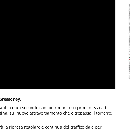
 Gressoney.
sabbia e un secondo camion rimorchio i primi mezzi ad
ttina, sul nuovo attraversamento che oltrepassa il torrente
à la ripresa regolare e continua del traffico da e per