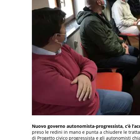
Nuovo governo autonomista-progressista, c’è l’ac
preso le redini in mano e punta a chiudere le tratta
di Progetto civico progressista e gli autonomisti chi