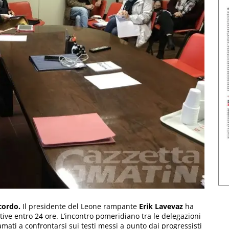
cordo.
Il presidente del Leone rampante
Erik Lavevaz
ha
tive entro 24 ore. L’incontro pomeridiano tra le delegazioni
amati a confrontarsi sui testi messi a punto dai progressisti