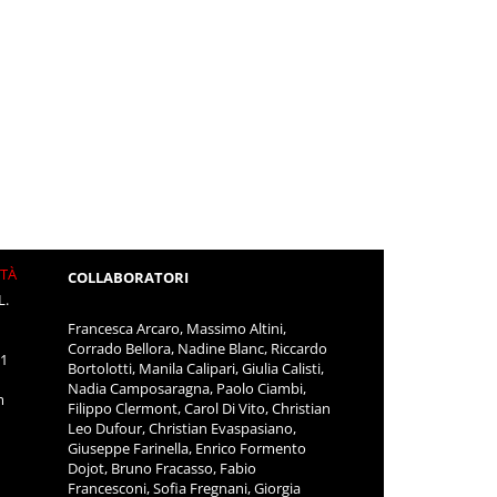
ITÀ
COLLABORATORI
L.
Francesca Arcaro, Massimo Altini,
Corrado Bellora, Nadine Blanc, Riccardo
11
Bortolotti, Manila Calipari, Giulia Calisti,
Nadia Camposaragna, Paolo Ciambi,
m
Filippo Clermont, Carol Di Vito, Christian
Leo Dufour, Christian Evaspasiano,
Giuseppe Farinella, Enrico Formento
Dojot, Bruno Fracasso, Fabio
Francesconi, Sofia Fregnani, Giorgia