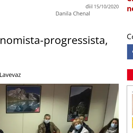
di
il
15/10/2020
n
Danila Chenal
C
omista-progressista,
 Lavevaz