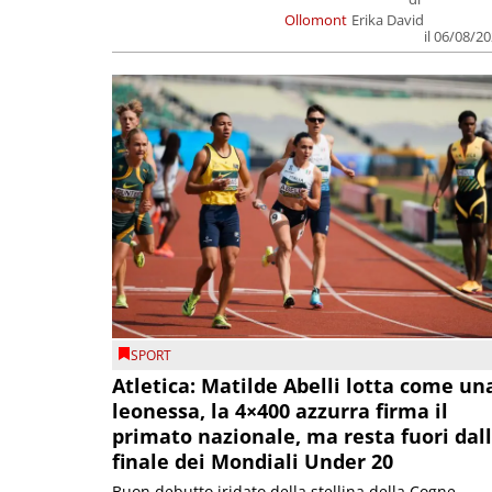
Ollomont
Erika David
il 06/08/2
SPORT
Atletica: Matilde Abelli lotta come un
leonessa, la 4×400 azzurra firma il
primato nazionale, ma resta fuori dal
finale dei Mondiali Under 20
Buon debutto iridato della stellina della Cogne,