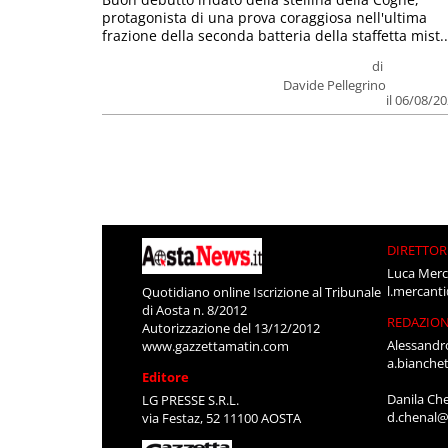
protagonista di una prova coraggiosa nell'ultima
frazione della seconda batteria della staffetta mist..
di
Davide Pellegrino
il 06/08/2
DIRETTOR
Luca Merc
l.mercant
Quotidiano online Iscrizione al Tribunale
di Aosta n. 8/2012
REDAZIO
Autorizzazione del 13/12/2012
Alessandr
www.gazzettamatin.com
a.bianche
Editore
Danila Ch
LG PRESSE S.R.L.
d.chenal@
via Festaz, 52 11100 AOSTA