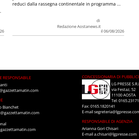
reduci dalla rassegna continentale in programma ...
.
di
Redazione Aostanews.it
026
il 06/08/2026
CONCESSIONARIA DI PUBBLIC
E RESPONSABILE
LG PRESSE S.R.
anti
via Festaz, 52
i@gazzettamatin.com
11100 AOSTA
NE
Tel: 0165.2317
Fax: 0165.1820141
o Bianchet
E-mail
segreteria@lgpresse.co
t@gazzettamatin.com
RESPONSABILE DI AGENZIA
enal
Arianna Gori Chisari
gazzettamatin.com
E-mail
a.chisari@lgpresse.com