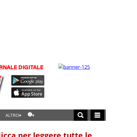
ALTRO
licca per leggere tutte le