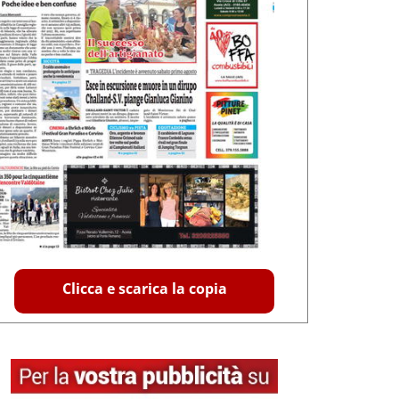
Clicca e scarica la copia