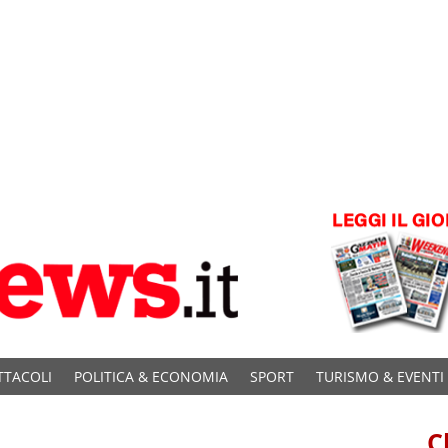
TTACOLI
POLITICA & ECONOMIA
SPORT
TURISMO & EVENTI
C