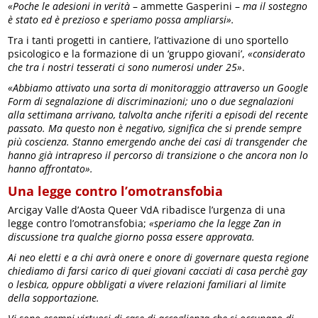
«Poche le adesioni in verità
– ammette Gasperini –
ma il sostegno
è stato ed è prezioso e speriamo possa ampliarsi».
Tra i tanti progetti in cantiere, l’attivazione di uno sportello
psicologico e la formazione di un ‘gruppo giovani’,
«considerato
che tra i nostri tesserati ci sono numerosi under 25»
.
«Abbiamo attivato una sorta di monitoraggio attraverso un Google
Form di segnalazione di discriminazioni; uno o due segnalazioni
alla settimana arrivano, talvolta anche riferiti a episodi del recente
passato. Ma questo non è negativo, significa che si prende sempre
più coscienza. Stanno emergendo anche dei casi di transgender che
hanno già intrapreso il percorso di transizione o che ancora non lo
hanno affrontato».
Una legge contro l’omotransfobia
Arcigay Valle d’Aosta Queer VdA ribadisce l’urgenza di una
legge contro l’omotransfobia;
«speriamo che la legge Zan in
discussione tra qualche giorno possa essere approvata.
Ai neo eletti e a chi avrà onere e onore di governare questa regione
chiediamo di farsi carico di quei giovani cacciati di casa perchè gay
o lesbica, oppure obbligati a vivere relazioni familiari al limite
della sopportazione.