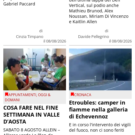
Gabriel Paccard
Vertical, sul podio anche
Mathieu Brunod, Alex
Noussan, Miriam Di Vincenzo
e Kaitlin Allen
di
di
Cinzia Timpano
Davide Pellegrino
il 08/08/2026
il 08/08/2026
APPUNTAMENTI
,
OGGI &
CRONACA
DOMANI
Etroubles: camper in
COSA FARE NEL FINE
fiamme nella galleria
SETTIMANA IN VALLE
di Echevennoz
D’AOSTA
E in corso l'intervento dei vigili
SABATO 8 AGOSTO ALLEIN –
del fuoco, non ci sono feriti