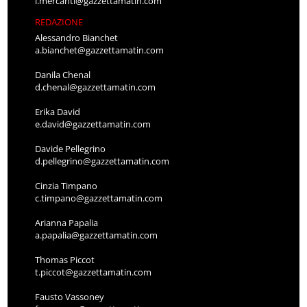
l.mercanti@gazzettamatin.com
REDAZIONE
Alessandro Bianchet
a.bianchet@gazzettamatin.com
Danila Chenal
d.chenal@gazzettamatin.com
Erika David
e.david@gazzettamatin.com
Davide Pellegrino
d.pellegrino@gazzettamatin.com
Cinzia Timpano
c.timpano@gazzettamatin.com
Arianna Papalia
a.papalia@gazzettamatin.com
Thomas Piccot
t.piccot@gazzettamatin.com
Fausto Vassoney