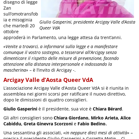
disegno di legge
Zan
sull’omotransfob
ia e misoginia
Giulio Gasperini, presidente Arcigay Valle d’Aosta
che martedì 20
Queer VdA
ottobre
approderà in Parlamento, una legge attesa da trent’anni.
«Venite a trovarci, a informarvi sulla legge e a manifestare
comunque il vostro sostegno, a tesserarvi all’Arcigay senza
dimenticare il rispetto delle misure di prevenzione, facendo
attenzione alla distanza interpersonale e indossando la
mascherina»
– è l’invito di Arcigay -.
Arcigay Valle d’Aosta Queer VdA
L’associazione Arcigay Valle d’Aosta Queer VdA si è riunita in
assemblea nei giorni scorsi per ratificare il nuovo direttivo,
dopo le dimissioni di quattro consiglieri.
Giulio Gasperini
è il presidente, sua vice è
Chiara Bérard
.
Gli altri consiglieri sono
Chiara Giordano, Mirko Arieta, Alice
Cabiddu, Greta Ginevra Scorzoni
e
Fabio Bedino.
Una sessantina gli associati,
«in neppure dieci mesi di attività»
–
precisa il presidente Giulio Gasperini a
Gazzetta Matin
-.
Ci