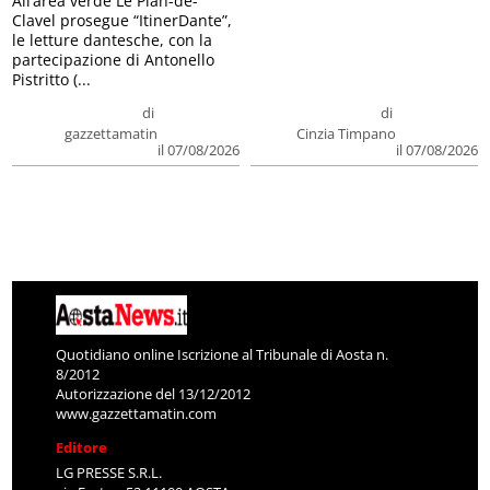
All’area verde Le Plan-de-
Clavel prosegue “ItinerDante”,
le letture dantesche, con la
partecipazione di Antonello
Pistritto (...
di
di
gazzettamatin
Cinzia Timpano
il 07/08/2026
il 07/08/2026
Quotidiano online Iscrizione al Tribunale di Aosta n.
8/2012
Autorizzazione del 13/12/2012
www.gazzettamatin.com
Editore
LG PRESSE S.R.L.