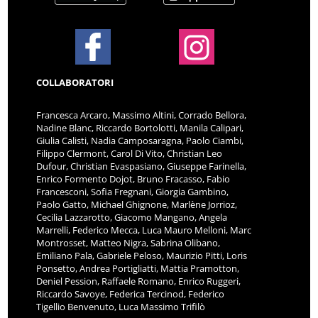
COLLABORATORI
Francesca Arcaro, Massimo Altini, Corrado Bellora,
Nadine Blanc, Riccardo Bortolotti, Manila Calipari,
Giulia Calisti, Nadia Camposaragna, Paolo Ciambi,
Filippo Clermont, Carol Di Vito, Christian Leo
Dufour, Christian Evaspasiano, Giuseppe Farinella,
Enrico Formento Dojot, Bruno Fracasso, Fabio
Francesconi, Sofia Fregnani, Giorgia Gambino,
Paolo Gatto, Michael Ghignone, Marlène Jorrioz,
Cecilia Lazzarotto, Giacomo Mangano, Angela
Marrelli, Federico Mecca, Luca Mauro Melloni, Marc
Montrosset, Matteo Nigra, Sabrina Olibano,
Emiliano Pala, Gabriele Peloso, Maurizio Pitti, Loris
Ponsetto, Andrea Portigliatti, Mattia Pramotton,
Deniel Pession, Raffaele Romano, Enrico Ruggeri,
Riccardo Savoye, Federica Tercinod, Federico
Tigellio Benvenuto, Luca Massimo Trifilò