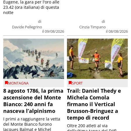
Eugene, la gara per l'oro alle
23.42 (ora italiana) di questa
notte
di
di
Davide Pellegrino
Cinzia Timpano
il 09/08/2026
il 08/08/2026
MONTAGNA
SPORT
8 agosto 1786, la prima
Trail: Daniel Thedy e
ascensione del Monte
Michela Comola
Bianco: 240 anni fa
firmano il Vertical
nasceva l’alpinismo
Brusson-Bringuez a
tempo di record
I primi a raggiungere la vetta
del Monte Bianco furono
Oltre 200 atleti al via
Jacques Balmat e Michel
dell'ultima tappa del Défì