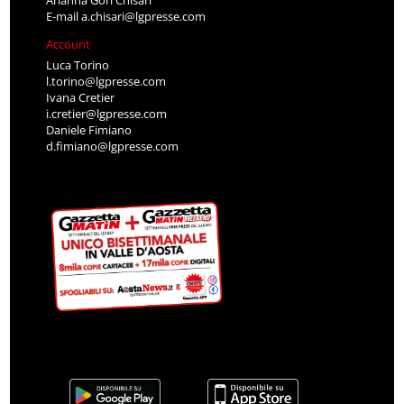
E-mail
a.chisari@lgpresse.com
Account
Luca Torino
l.torino@lgpresse.com
Ivana Cretier
i.cretier@lgpresse.com
Daniele Fimiano
d.fimiano@lgpresse.com