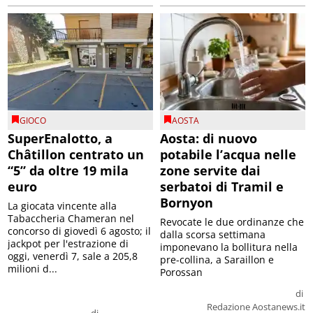
GIOCO
AOSTA
SuperEnalotto, a
Aosta: di nuovo
Châtillon centrato un
potabile l’acqua nelle
“5” da oltre 19 mila
zone servite dai
euro
serbatoi di Tramil e
Bornyon
La giocata vincente alla
Tabaccheria Chameran nel
Revocate le due ordinanze che
concorso di giovedì 6 agosto; il
dalla scorsa settimana
jackpot per l'estrazione di
imponevano la bollitura nella
oggi, venerdì 7, sale a 205,8
pre-collina, a Saraillon e
milioni d...
Porossan
di
Redazione Aostanews.it
di