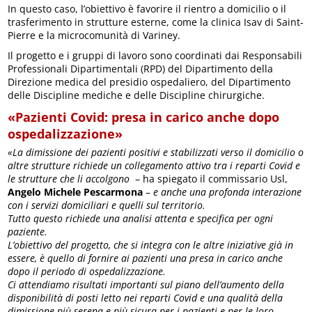
In questo caso, l’obiettivo è favorire il rientro a domicilio o il
trasferimento in strutture esterne, come la clinica Isav di Saint-
Pierre e la microcomunità di Variney.
Il progetto e i gruppi di lavoro sono coordinati dai Responsabili
Professionali Dipartimentali (RPD) del Dipartimento della
Direzione medica del presidio ospedaliero, del Dipartimento
delle Discipline mediche e delle Discipline chirurgiche.
«Pazienti Covid: presa in carico anche dopo
ospedalizzazione»
«La dimissione dei pazienti positivi e stabilizzati verso il domicilio o
altre strutture richiede un collegamento attivo tra i reparti Covid e
le strutture che li accolgono
– ha spiegato il commissario Usl,
Angelo Michele Pescarmona
–
e anche una profonda interazione
con i servizi domiciliari e quelli sul territorio.
Tutto questo richiede una analisi attenta e specifica per ogni
paziente.
L’obiettivo del progetto, che si integra con le altre iniziative già in
essere, è quello di fornire ai pazienti una presa in carico anche
dopo il periodo di ospedalizzazione.
Ci attendiamo risultati importanti sul piano dell’aumento della
disponibilità di posti letto nei reparti Covid e una qualità della
dimissione più serena e più sicura per i pazienti e per le loro