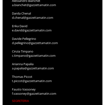
Alessandro Bianchet
a.bianchet@gazzettamatin.com
Danila Chenal
d.chenal@gazzettamatin.com
Erika David
e.david@gazzettamatin.com
Davide Pellegrino
d.pellegrino@gazzettamatin.com
Cinzia Timpano
c.timpano@gazzettamatin.com
Arianna Papalia
a.papalia@gazzettamatin.com
Thomas Piccot
t.piccot@gazzettamatin.com
Fausto Vassoney
f.vassoney@gazzettamatin.com
SEGRETERIA