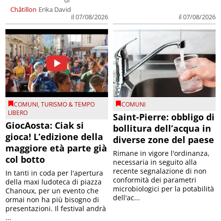
Châtillon
Erika David
il 07/08/2026
il 07/08/2026
COMUNI
,
TURISMO & TEMPO
COMUNI
LIBERO
Saint-Pierre: obbligo di
GiocAosta: Ciak si
bollitura dell’acqua in
gioca! L’edizione della
diverse zone del paese
maggiore età parte già
Rimane in vigore l'ordinanza,
col botto
necessaria in seguito alla
recente segnalazione di non
In tanti in coda per l'apertura
conformità dei parametri
della maxi ludoteca di piazza
microbiologici per la potabilità
Chanoux, per un evento che
dell'ac...
ormai non ha più bisogno di
presentazioni. Il festival andrà
...