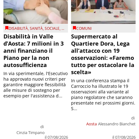
DISABILITÀ
,
SANITÀ
,
SOCIALE
, ...
COMUNI
Disabilità in Valle
Supermercato al
d’Aosta: 7 milioni in 3
Quartiere Dora, Lega
anni finanziano il
all’attacco con 19
Piano per la non
osservazioni: «Faremo
autosufficienza
tutto per ostacolare la
scelta»
In via sperimentale, l'Esecutivo
ha approvato nuovi criteri per
In una conferenza stampa il
garantire maggiore flessibilità
Carroccio ha illustrato le 19
alle misure di sostegno per
osservazioni alla variante al
esempio per l'assistenza d...
piano regolatore che saranno
presentate nei prossimi giorni.
S...
di
Aosta
Alessandro Bianchet
di
Cinzia Timpano
il 07/08/2026
il 07/08/2026