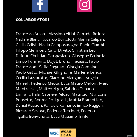
COLLABORATORI
Francesca Arcaro, Massimo Altini, Corrado Bellora,
Nadine Blanc, Riccardo Bortolotti, Manila Calipari,
Giulia Calisti, Nadia Camposaragna, Paolo Ciambi,
Filippo Clermont, Carol Di Vito, Christian Leo
Dufour, Christian Evaspasiano, Giuseppe Farinella,
Enrico Formento Dojot, Bruno Fracasso, Fabio
Francesconi, Sofia Fregnani, Giorgia Gambino,
Paolo Gatto, Michael Ghignone, Marlène Jorrioz,
Cecilia Lazzarotto, Giacomo Mangano, Angela
Marrelli, Federico Mecca, Luca Mauro Melloni, Marc
Montrosset, Matteo Nigra, Sabrina Olibano,
Emiliano Pala, Gabriele Peloso, Maurizio Pitti, Loris
Ponsetto, Andrea Portigliatti, Mattia Pramotton,
Deniel Pession, Raffaele Romano, Enrico Ruggeri,
Riccardo Savoye, Federica Tercinod, Federico
Tigellio Benvenuto, Luca Massimo Trifilò