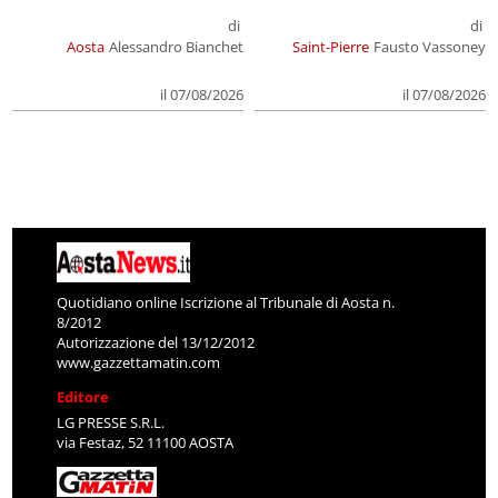
di
di
Aosta
Alessandro Bianchet
Saint-Pierre
Fausto Vassoney
il 07/08/2026
il 07/08/2026
Quotidiano online Iscrizione al Tribunale di Aosta n.
8/2012
Autorizzazione del 13/12/2012
www.gazzettamatin.com
Editore
LG PRESSE S.R.L.
via Festaz, 52 11100 AOSTA