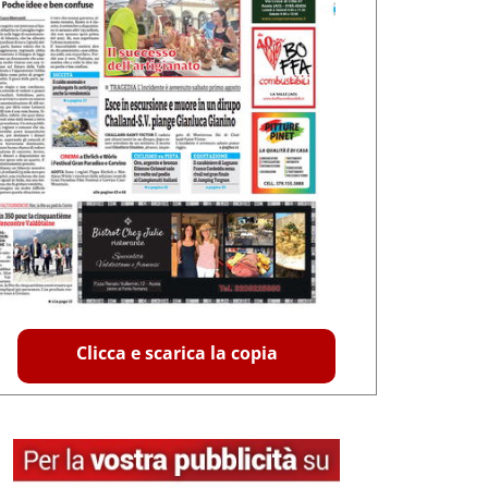
Clicca e scarica la copia