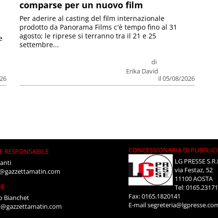
comparse per un nuovo film
Per aderire al casting del film internazionale
prodotto da Panorama Films c'è tempo fino al 31
agosto; le riprese si terranno tra il 21 e 25
e
settembre...
di
Erika David
026
il 05/08/2026
CONCESSIONARIA DI PUBBLIC
E RESPONSABILE
LG PRESSE S.R.
anti
via Festaz, 52
i@gazzettamatin.com
11100 AOSTA
NE
Tel: 0165.2317
Fax: 0165.1820141
o Bianchet
E-mail
segreteria@lgpresse.co
t@gazzettamatin.com