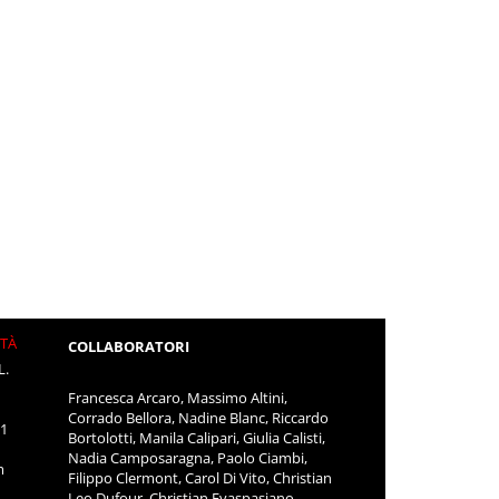
ITÀ
COLLABORATORI
L.
Francesca Arcaro, Massimo Altini,
Corrado Bellora, Nadine Blanc, Riccardo
11
Bortolotti, Manila Calipari, Giulia Calisti,
Nadia Camposaragna, Paolo Ciambi,
m
Filippo Clermont, Carol Di Vito, Christian
Leo Dufour, Christian Evaspasiano,