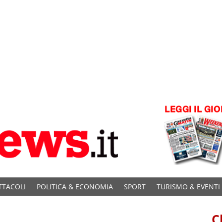
TTACOLI
POLITICA & ECONOMIA
SPORT
TURISMO & EVENTI
C