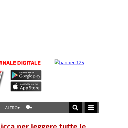
ALTRO
licca per leggere tutte le