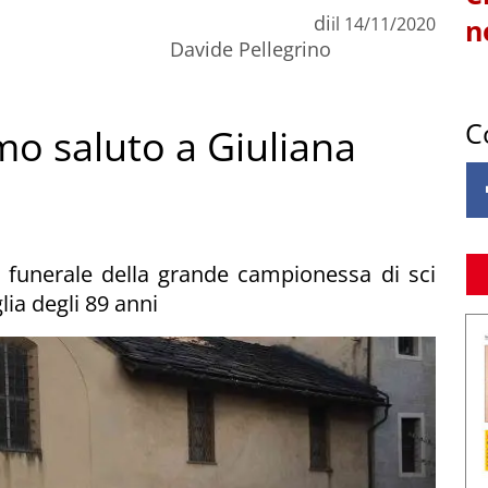
di
il
14/11/2020
n
Davide Pellegrino
C
imo saluto a Giuliana
l funerale della grande campionessa di sci
ia degli 89 anni