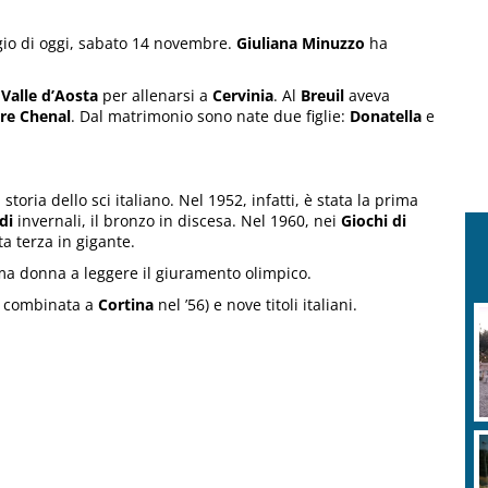
gio di oggi, sabato 14 novembre.
Giuliana Minuzzo
ha
a
Valle d’Aosta
per allenarsi a
Cervinia
. Al
Breuil
aveva
re Chenal
. Dal matrimonio sono nate due figlie:
Donatella
e
toria dello sci italiano. Nel 1952, infatti, è stata la prima
adi
invernali, il bronzo in discesa. Nel 1960, nei
Giochi di
ta terza in gigante.
ima donna a leggere il giuramento olimpico.
n combinata a
Cortina
nel ’56) e nove titoli italiani.