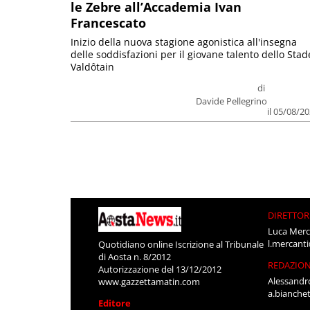
le Zebre all’Accademia Ivan
Francescato
Inizio della nuova stagione agonistica all'insegna
delle soddisfazioni per il giovane talento dello Stad
Valdôtain
di
Davide Pellegrino
il 05/08/2
DIRETTOR
Luca Merc
l.mercant
Quotidiano online Iscrizione al Tribunale
di Aosta n. 8/2012
REDAZIO
Autorizzazione del 13/12/2012
Alessandr
www.gazzettamatin.com
a.bianche
Editore