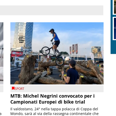
SPORT
MTB: Michel Negrini convocato per i
Campionati Europei di bike trial
Il valdostano, 24° nella tappa polacca di Coppa del
a
Mondo, sarà al via della rassegna continentale che