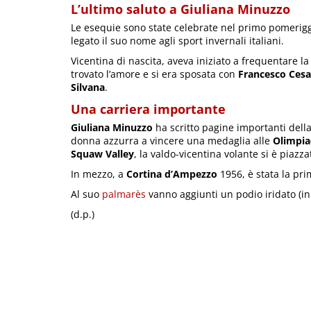
L’ultimo saluto a Giuliana Minuzzo
Le esequie sono state celebrate nel primo pomerig
legato il suo nome agli sport invernali italiani.
Vicentina di nascita, aveva iniziato a frequentare l
trovato l’amore e si era sposata con
Francesco Cesa
Silvana
.
Una carriera importante
Giuliana Minuzzo
ha scritto pagine importanti della s
donna azzurra a vincere una medaglia alle
Olimpi
Squaw Valley
, la valdo-vicentina volante si è piazza
In mezzo, a
Cortina d’Ampezzo
1956, è stata la pr
Al suo
palmarès
vanno aggiunti un podio iridato (i
(d.p.)