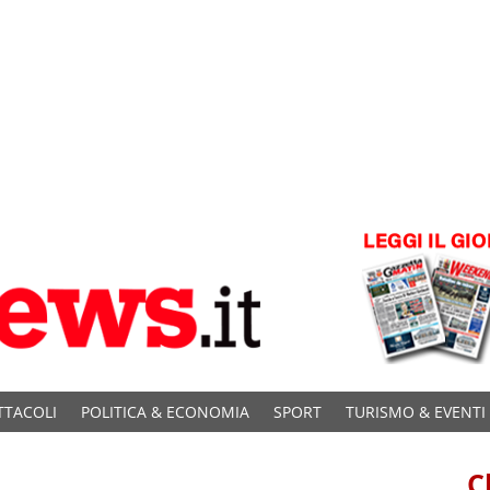
TTACOLI
POLITICA & ECONOMIA
SPORT
TURISMO & EVENTI
C