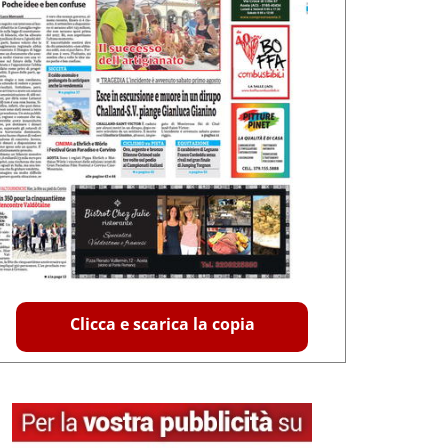
Clicca e scarica la copia