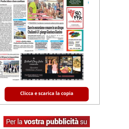
Clicca e scarica la copia