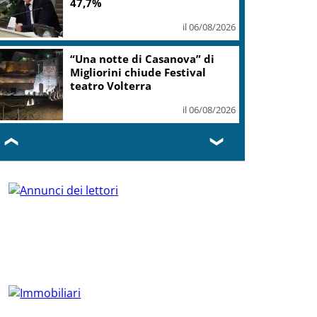
47,7%
il 06/08/2026
“Una notte di Casanova” di
Migliorini chiude Festival
teatro Volterra
il 06/08/2026
❮
❯