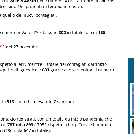
ti in
Valle d’Aosta
nelle ultime 24 ore, a fronte di
396
casi
ntre sono 15 i pazienti in terapia intensiva.
a quello dei nuovi contagiati.
 i morti in Valle d’Aosta sono
302
in totale, di cui
156
195
del 27 novembre.
spetto a ieri), mentre il totale dei contagiati dall’inizio
sospetto diagnostico e
693
grazie allo screening. Il numero
uito
513
controlli, elevando
7
sanzioni.
contagio registrati, con un totale da inizio pandemia che
sono
787 mila 893
(-7952 rispetto a ieri). Cresce il numero
ri (696 mila 647 in totale).