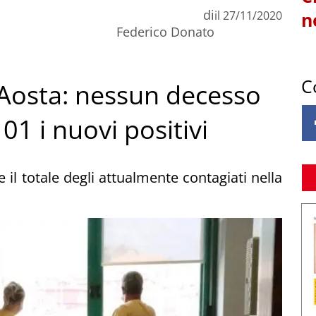
di
il
27/11/2020
n
Federico Donato
C
’Aosta: nessun decesso
01 i nuovi positivi
e il totale degli attualmente contagiati nella