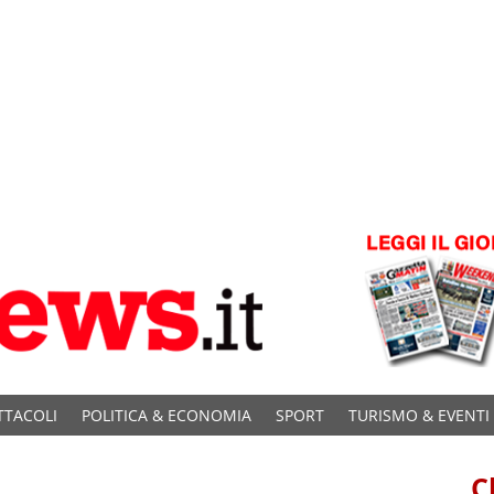
TTACOLI
POLITICA & ECONOMIA
SPORT
TURISMO & EVENTI
C