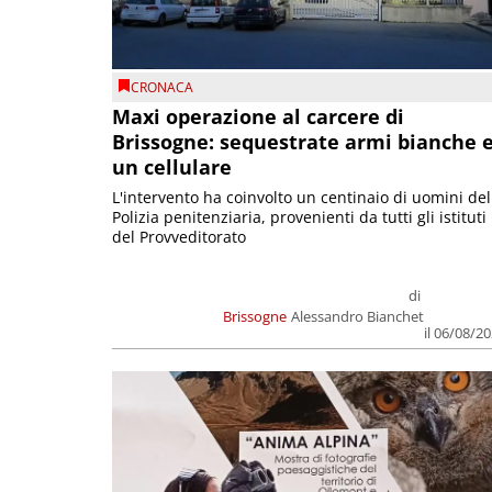
CRONACA
Maxi operazione al carcere di
Brissogne: sequestrate armi bianche 
un cellulare
L'intervento ha coinvolto un centinaio di uomini del
Polizia penitenziaria, provenienti da tutti gli istituti
del Provveditorato
di
Brissogne
Alessandro Bianchet
il 06/08/2