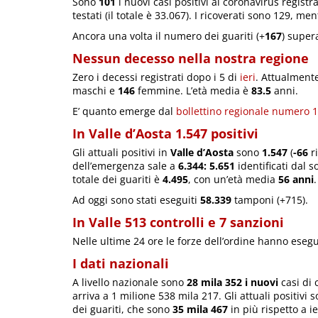
Sono
101
i nuovi casi positivi al coronavirus registra
testati (il totale è 33.067). I ricoverati sono 129, me
Ancora una volta il numero dei guariti (+
167
) super
Nessun decesso nella nostra regione
Zero i decessi registrati dopo i 5 di
ieri
. Attualmente
maschi e
146
femmine. L’età media è
83.5
anni.
E’ quanto emerge dal
bollettino regionale numero 
In Valle d’Aosta 1.547 positivi
Gli attuali positivi in
Valle d’Aosta
sono
1.547
(
-66
ri
dell’emergenza sale a
6.344:
5.651
identificati dal 
totale dei guariti è
4.495
, con un’età media
56 anni
.
Ad oggi sono stati eseguiti
58.339
tamponi (+715).
In Valle 513 controlli e 7 sanzioni
Nelle ultime 24 ore le forze dell’ordine hanno eseg
I dati nazionali
A livello nazionale sono
28 mila 352 i nuovi
casi di 
arriva a 1 milione 538 mila 217. Gli attuali positivi 
dei guariti, che sono
35 mila 467
in più rispetto a ie