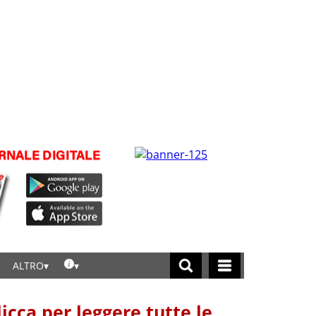
ALTRO
licca per leggere tutte le