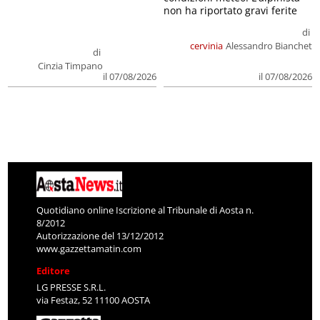
non ha riportato gravi ferite
di
cervinia
Alessandro Bianchet
di
Cinzia Timpano
il 07/08/2026
il 07/08/2026
Quotidiano online Iscrizione al Tribunale di Aosta n.
8/2012
Autorizzazione del 13/12/2012
www.gazzettamatin.com
Editore
LG PRESSE S.R.L.
via Festaz, 52 11100 AOSTA