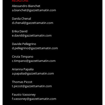
REDAZIONE
Alessandro Bianchet
a.bianchet@gazzettamatin.com
Danila Chenal
d.chenal@gazzettamatin.com
Erika David
e.david@gazzettamatin.com
Davide Pellegrino
d.pellegrino@gazzettamatin.com
Cinzia Timpano
c.timpano@gazzettamatin.com
Arianna Papalia
a.papalia@gazzettamatin.com
Thomas Piccot
t.piccot@gazzettamatin.com
Fausto Vassoney
f.vassoney@gazzettamatin.com