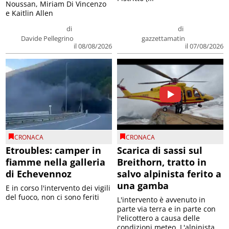
Noussan, Miriam Di Vincenzo
e Kaitlin Allen
di
di
Davide Pellegrino
gazzettamatin
il 08/08/2026
il 07/08/2026
CRONACA
CRONACA
Etroubles: camper in
Scarica di sassi sul
fiamme nella galleria
Breithorn, tratto in
di Echevennoz
salvo alpinista ferito a
una gamba
E in corso l'intervento dei vigili
del fuoco, non ci sono feriti
L'intervento è avvenuto in
parte via terra e in parte con
l'elicottero a causa delle
condizioni meteo. L'alpinista