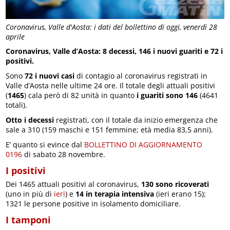
Coronavirus, Valle d'Aosta: i dati del bollettino di oggi, venerdì 28
aprile
Coronavirus, Valle d’Aosta: 8 decessi, 146 i nuovi guariti e 72 i
positivi.
Sono
72 i nuovi casi
di contagio al coronavirus registrati in
Valle d’Aosta nelle ultime 24 ore. Il totale degli attuali positivi
(
1465
) cala però di 82 unità in quanto
i guariti sono 146
(4641
totali).
Otto i decessi
registrati, con il totale da inizio emergenza che
sale a 310 (159 maschi e 151 femmine; età media 83,5 anni).
E’ quanto si evince dal
BOLLETTINO DI AGGIORNAMENTO
0196
di sabato 28 novembre.
I positivi
Dei 1465 attuali positivi al coronavirus,
130 sono ricoverati
(uno in più di
ieri
) e
14 in terapia intensiva
(ieri erano 15);
1321 le persone positive in isolamento domiciliare.
I tamponi