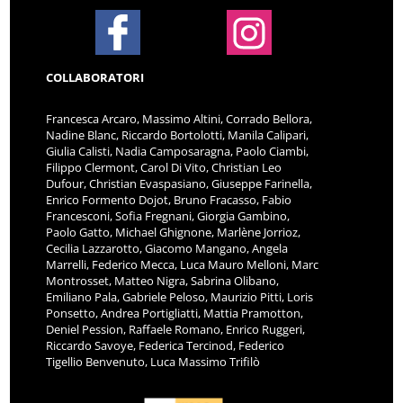
COLLABORATORI
Francesca Arcaro, Massimo Altini, Corrado Bellora,
Nadine Blanc, Riccardo Bortolotti, Manila Calipari,
Giulia Calisti, Nadia Camposaragna, Paolo Ciambi,
Filippo Clermont, Carol Di Vito, Christian Leo
Dufour, Christian Evaspasiano, Giuseppe Farinella,
Enrico Formento Dojot, Bruno Fracasso, Fabio
Francesconi, Sofia Fregnani, Giorgia Gambino,
Paolo Gatto, Michael Ghignone, Marlène Jorrioz,
Cecilia Lazzarotto, Giacomo Mangano, Angela
Marrelli, Federico Mecca, Luca Mauro Melloni, Marc
Montrosset, Matteo Nigra, Sabrina Olibano,
Emiliano Pala, Gabriele Peloso, Maurizio Pitti, Loris
Ponsetto, Andrea Portigliatti, Mattia Pramotton,
Deniel Pession, Raffaele Romano, Enrico Ruggeri,
Riccardo Savoye, Federica Tercinod, Federico
Tigellio Benvenuto, Luca Massimo Trifilò