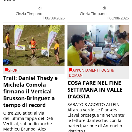
di
di
Cinzia Timpano
Cinzia Timpano
il 08/08/2026
il 08/08/2026
SPORT
APPUNTAMENTI
,
OGGI &
DOMANI
Trail: Daniel Thedy e
COSA FARE NEL FINE
Michela Comola
SETTIMANA IN VALLE
firmano il Vertical
D’AOSTA
Brusson-Bringuez a
tempo di record
SABATO 8 AGOSTO ALLEIN –
All’area verde Le Plan-de-
Oltre 200 atleti al via
Clavel prosegue “ItinerDante”,
dell'ultima tappa del Défì
le letture dantesche, con la
Vertical, sul podio anche
partecipazione di Antonello
Mathieu Brunod, Alex
Pistritto (...