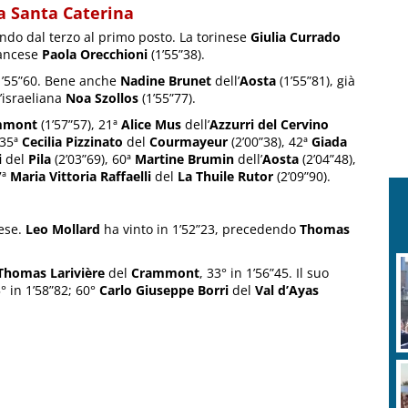
a Santa Caterina
ndo dal terzo al primo posto. La torinese
Giulia Currado
francese
Paola Orecchioni
(1’55”38).
1’55”60. Bene anche
Nadine Brunet
dell’
Aosta
(1’55”81), già
’israeliana
Noa Szollos
(1’55”77).
mmont
(1’57”57), 21ª
Alice Mus
dell’
Azzurri del Cervino
 35ª
Cecilia Pizzinato
del
Courmayeur
(2’00”38), 42ª
Giada
i
del
Pila
(2’03”69), 60ª
Martine Brumin
dell’
Aosta
(2’04”48),
7ª
Maria Vittoria Raffaelli
del
La Thuile Rutor
(2’09”90).
cese.
Leo Mollard
ha vinto in 1’52”23, precedendo
Thomas
Thomas Larivière
del
Crammont
, 33° in 1’56”45. Il suo
° in 1’58”82; 60°
Carlo Giuseppe Borri
del
Val d’Ayas