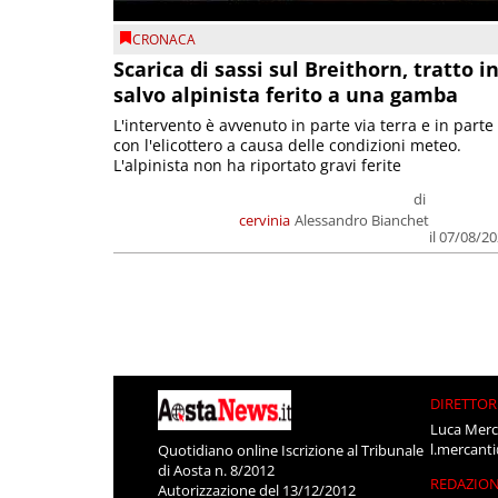
CRONACA
Scarica di sassi sul Breithorn, tratto i
salvo alpinista ferito a una gamba
L'intervento è avvenuto in parte via terra e in parte
con l'elicottero a causa delle condizioni meteo.
L'alpinista non ha riportato gravi ferite
di
cervinia
Alessandro Bianchet
il 07/08/2
DIRETTOR
Luca Merc
l.mercant
Quotidiano online Iscrizione al Tribunale
di Aosta n. 8/2012
REDAZIO
Autorizzazione del 13/12/2012