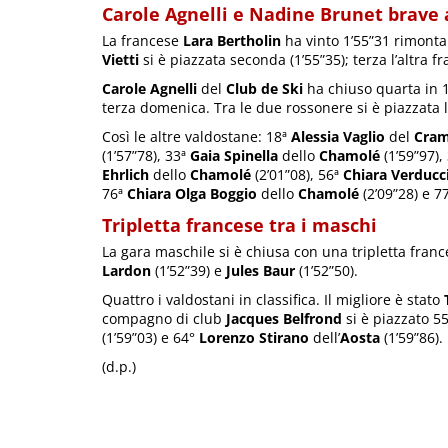
Carole Agnelli e Nadine Brunet brave 
La francese
Lara Bertholin
ha vinto 1’55”31 rimonta
Vietti
si è piazzata seconda (1’55”35); terza l’altra 
Carole Agnelli
del
Club de Ski
ha chiuso quarta in 
terza domenica. Tra le due rossonere si è piazzata l
Così le altre valdostane: 18ª
Alessia Vaglio
del
Cra
(1’57”78), 33ª
Gaia Spinella
dello
Chamolé
(1’59”97),
Ehrlich
dello
Chamolé
(2’01”08), 56ª
Chiara Verducc
76ª
Chiara Olga Boggio
dello
Chamolé
(2’09”28) e 7
Tripletta francese tra i maschi
La gara maschile si è chiusa con una tripletta fran
Lardon
(1’52”39) e
Jules Baur
(1’52”50).
Quattro i valdostani in classifica. Il migliore è stato
compagno di club
Jacques Belfrond
si è piazzato 55
(1’59”03) e 64°
Lorenzo Stirano
dell’
Aosta
(1’59”86).
(d.p.)