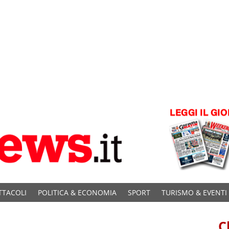
TTACOLI
POLITICA & ECONOMIA
SPORT
TURISMO & EVENTI
C