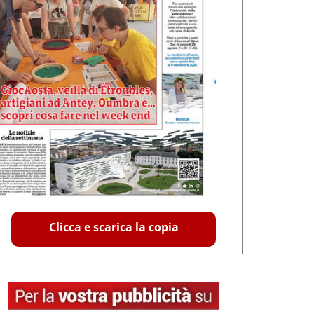
Clicca e scarica la copia