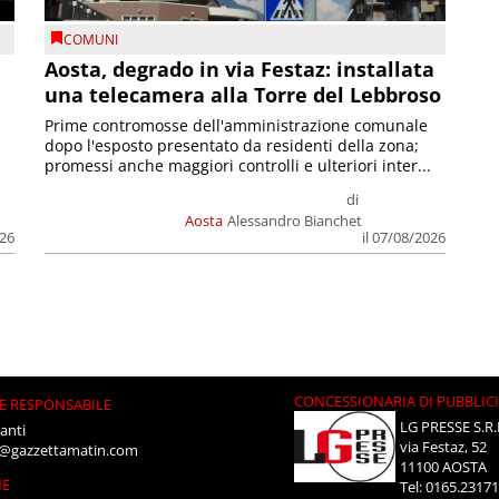
COMUNI
n
Aosta, degrado in via Festaz: installata
una telecamera alla Torre del Lebbroso
Prime contromosse dell'amministrazione comunale
dopo l'esposto presentato da residenti della zona;
promessi anche maggiori controlli e ulteriori inter...
di
Aosta
Alessandro Bianchet
026
il 07/08/2026
CONCESSIONARIA DI PUBBLIC
E RESPONSABILE
LG PRESSE S.R.
anti
via Festaz, 52
i@gazzettamatin.com
11100 AOSTA
NE
Tel: 0165.2317