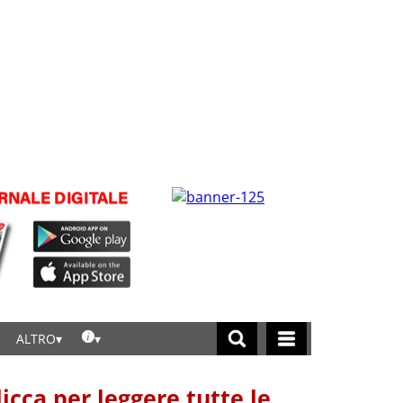
ALTRO
licca per leggere tutte le