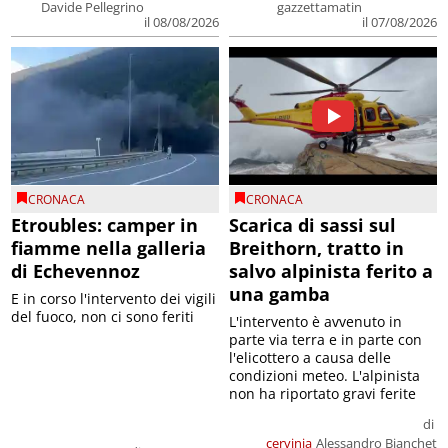
Davide Pellegrino
gazzettamatin
il 08/08/2026
il 07/08/2026
CRONACA
CRONACA
Etroubles: camper in
Scarica di sassi sul
fiamme nella galleria
Breithorn, tratto in
di Echevennoz
salvo alpinista ferito a
una gamba
E in corso l'intervento dei vigili
del fuoco, non ci sono feriti
L'intervento è avvenuto in
parte via terra e in parte con
l'elicottero a causa delle
condizioni meteo. L'alpinista
non ha riportato gravi ferite
di
cervinia
Alessandro Bianchet