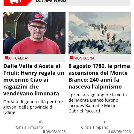
ULTIME NEWS
ATTUALITA'
MONTAGNA
Dalle Valle d’Aosta al
8 agosto 1786, la prima
Friuli: Henry regala un
ascensione del Monte
motorino Ciao ai
Bianco: 240 anni fa
ragazzini che
nasceva l’alpinismo
vendevano limonata
I primi a raggiungere la vetta
del Monte Bianco furono
Ondata di generosità per i tre
Jacques Balmat e Michel
giovani della provincia di
Gabriel Paccard
Udine
di
di
Cinzia Timpano
Cinzia Timpano
il 08/08/2026
il 08/08/2026