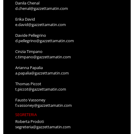
Danila Chenal
d.chenal@gazzettamatin.com
Erika David
e.david@gazzettamatin.com
Davide Pellegrino
d.pellegrino@gazzettamatin.com
Cinzia Timpano
c.timpano@gazzettamatin.com
Arianna Papalia
a.papalia@gazzettamatin.com
Thomas Piccot
t.piccot@gazzettamatin.com
Fausto Vassoney
f.vassoney@gazzettamatin.com
SEGRETERIA
Roberta Prodoti
segreteria@gazzettamatin.com