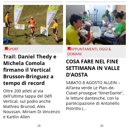
SPORT
APPUNTAMENTI
,
OGGI &
DOMANI
Trail: Daniel Thedy e
COSA FARE NEL FINE
Michela Comola
SETTIMANA IN VALLE
firmano il Vertical
D’AOSTA
Brusson-Bringuez a
tempo di record
SABATO 8 AGOSTO ALLEIN –
All’area verde Le Plan-de-
Oltre 200 atleti al via
Clavel prosegue “ItinerDante”,
dell'ultima tappa del Défì
le letture dantesche, con la
Vertical, sul podio anche
partecipazione di Antonello
Mathieu Brunod, Alex
Pistritto (...
Noussan, Miriam Di Vincenzo
e Kaitlin Allen
di
di