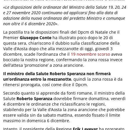
«Le disposizioni delle ordinanze del Ministro della Salute 19, 20, 24
e 27 novembre 2020 continuano ad applicarsi fino alla data di
adozione della nuova ordinanza del predetto Ministro e comunque
non oltre il 6 dicembre 2020»
.
La postilla tra le disposizioni finali del Dpcm di Natale che il
Premier
Giuseppe Conte
ha illustrato poco dopo le 20 di
questa sera, chiariscono il dubbio sulla classificazione della
Valle d’Aosta dopo che alla mezzanotte di oggi, giovedì 3
dicembre, scade l’ordinanza che il
19 novembre scorso
aveva
bocciato la nostra regione, confermando la zona rossa invece
dell’attesa ‘promozione’ a zona arancione.
Il ministro della Salute Roberto Speranza non firmerà
un’ordinanza entro la mezzanotte
, quindi la zona rossa è da
ritenersi prorogata, così come dice il Dpcm.
Secondo quanto si apprende da fonti romane, il ministro della
Salute
Roberto Speranza
dovrebbe firmare domattina, venerdì
4 dicembre le ordinanze che riclassificano le regioni,
stabilendo per la Valle d’Aosta la zona arancione che potrebbe
essere valida sin da sabato mattina, essendo fissato il limite
massimo in domenica 6 dicembre.
Intanto, il presidente della Regione
Erik Lavevaz
ha prorogato