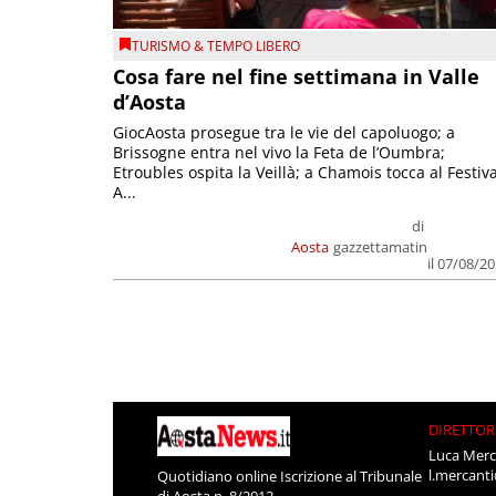
TURISMO & TEMPO LIBERO
Cosa fare nel fine settimana in Valle
d’Aosta
GiocAosta prosegue tra le vie del capoluogo; a
Brissogne entra nel vivo la Feta de l’Oumbra;
Etroubles ospita la Veillà; a Chamois tocca al Festiva
A...
di
Aosta
gazzettamatin
il 07/08/2
DIRETTOR
Luca Merc
l.mercant
Quotidiano online Iscrizione al Tribunale
di Aosta n. 8/2012