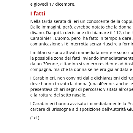
e giovedì 17 dicembre.
I fatti
Nella tarda serata di ieri un conoscente della coppi
Dalle immagini, però, avrebbe notato che la donna 
divano. Da qui la decisione di chiamare il 112, che
Carabinieri. L’uomo, però, ha fatto in tempo a dare
comunicazione si è interrotta senza riuscire a fornir
I militari si sono attivati immediatamente e sono riu
la possibile zona dei fatti inviando immediatamente u
da un 30enne, cittadino straniero residente ad Aosta
compagna, ma che la donna se ne era già andata e 
I Carabinieri, non convinti dalle dichiarazioni del
dove hanno trovato la donna (una 40enne, anche lei
presentava chiari segni di percosse; visitata all’ospe
e la rottura del setto nasale.
I Carabinieri hanno avvisato immediatamente la Proc
carcere di Brissogne a disposizione dell’Autorità Giu
(f.d.)