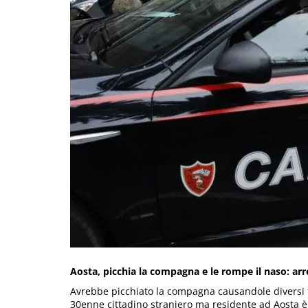
Aosta, picchia la compagna e le rompe il naso: ar
Avrebbe picchiato la compagna causandole diversi t
30enne cittadino straniero ma residente ad Aosta è 