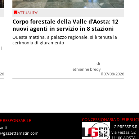
ATTUALITA'
Corpo forestale della Valle d’Aosta: 12
nuovi agenti in servizio in 8 stazioni
Questa mattina, a palazzo regionale, si è tenuta la
cerimonia di giuramento
l
di
ethienne bredy
026
il 07/08/2026
CONCESSIONARIA DI PUBBLIC
E RESPONSABILE
LG PRESSE S.R.
anti
via Festaz, 52
i@gazzettamatin.com
11100 AOSTA