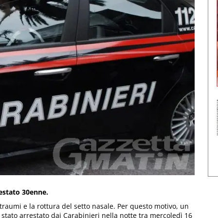
restato 30enne.
raumi e la rottura del setto nasale. Per questo motivo, un
stato arrestato dai Carabinieri nella notte tra mercoledì 16