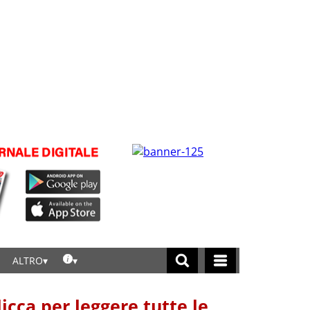
ALTRO
licca per leggere tutte le