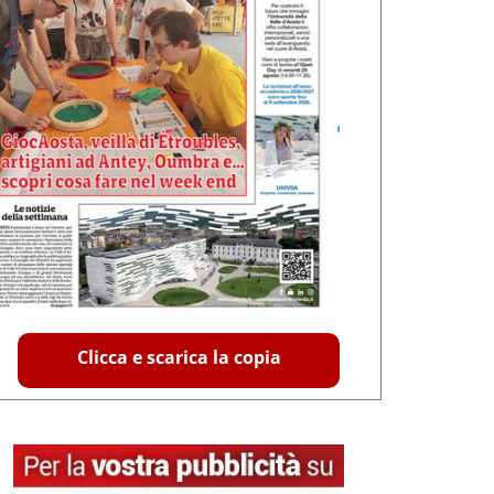
Clicca e scarica la copia