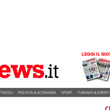
TTACOLI
POLITICA & ECONOMIA
SPORT
TURISMO & EVENTI
C