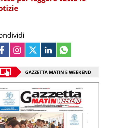
otizie
ondividi
GAZZETTA MATIN E WEEKEND