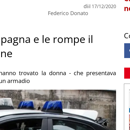
di
il
17/12/2020
n
Federico Donato
C
mpagna e le rompe il
nne
i hanno trovato la donna - che presentava
n un armadio