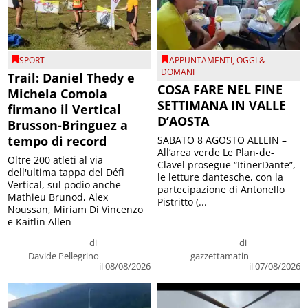
SPORT
APPUNTAMENTI
,
OGGI &
DOMANI
Trail: Daniel Thedy e
COSA FARE NEL FINE
Michela Comola
SETTIMANA IN VALLE
firmano il Vertical
D’AOSTA
Brusson-Bringuez a
tempo di record
SABATO 8 AGOSTO ALLEIN –
All’area verde Le Plan-de-
Oltre 200 atleti al via
Clavel prosegue “ItinerDante”,
dell'ultima tappa del Défì
le letture dantesche, con la
Vertical, sul podio anche
partecipazione di Antonello
Mathieu Brunod, Alex
Pistritto (...
Noussan, Miriam Di Vincenzo
e Kaitlin Allen
di
di
Davide Pellegrino
gazzettamatin
il 08/08/2026
il 07/08/2026