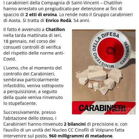
I carabinieri della Compagnia di Saint-Vincent – Chatillon
hanno arrestato un pregiudicato per detenzione ai fini di
spaccio di
2 etti di eroina
. Lo rende noto il Gruppo carabinieri
di Aosta. Si tratta di
Enrico Rodà
, 54 anni.
Il fatto è avvenuto a
Chatillon
nella tarda mattinata di ieri,
18 gennaio, nel corso dei
consueti controlli di verifica
del rispetto delle norme anti-
Covid.
L’uomo, che al momento del
controllo dei Carabinieri,
sembrava particolarmente
infastidito, veniva sottoposto
a perquisizione, a seguito
della quale veniva rinvenuto
lo stupefacente.
Successivamente, presso
l’abitazione dello stesso, i
Carabinieri hanno rinvenuto
2 bilancini
di precisione e, con
l’ausilio di un unità del Nucleo CC Cinofili di Volpiano fatta
intervenire sul posto,
960 milligrammi di metadone
.