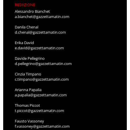
REDAZIONE
Alessandro Bianchet
a.bianchet@gazzettamatin.com
Danila Chenal
d.chenal@gazzettamatin.com
Erika David
e.david@gazzettamatin.com
Davide Pellegrino
d.pellegrino@gazzettamatin.com
Cinzia Timpano
c.timpano@gazzettamatin.com
Arianna Papalia
a.papalia@gazzettamatin.com
Thomas Piccot
t.piccot@gazzettamatin.com
Fausto Vassoney
f.vassoney@gazzettamatin.com