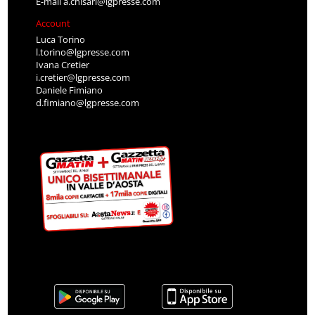
E-mail
a.chisari@lgpresse.com
Account
Luca Torino
l.torino@lgpresse.com
Ivana Cretier
i.cretier@lgpresse.com
Daniele Fimiano
d.fimiano@lgpresse.com