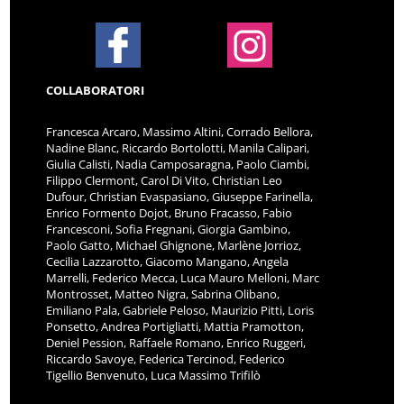
COLLABORATORI
Francesca Arcaro, Massimo Altini, Corrado Bellora,
Nadine Blanc, Riccardo Bortolotti, Manila Calipari,
Giulia Calisti, Nadia Camposaragna, Paolo Ciambi,
Filippo Clermont, Carol Di Vito, Christian Leo
Dufour, Christian Evaspasiano, Giuseppe Farinella,
Enrico Formento Dojot, Bruno Fracasso, Fabio
Francesconi, Sofia Fregnani, Giorgia Gambino,
Paolo Gatto, Michael Ghignone, Marlène Jorrioz,
Cecilia Lazzarotto, Giacomo Mangano, Angela
Marrelli, Federico Mecca, Luca Mauro Melloni, Marc
Montrosset, Matteo Nigra, Sabrina Olibano,
Emiliano Pala, Gabriele Peloso, Maurizio Pitti, Loris
Ponsetto, Andrea Portigliatti, Mattia Pramotton,
Deniel Pession, Raffaele Romano, Enrico Ruggeri,
Riccardo Savoye, Federica Tercinod, Federico
Tigellio Benvenuto, Luca Massimo Trifilò