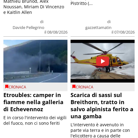
Mathieu Brunod, Alex
Pistritto (...
Noussan, Miriam Di Vincenzo
e Kaitlin Allen
di
di
Davide Pellegrino
gazzettamatin
il 08/08/2026
il 07/08/2026
CRONACA
CRONACA
Etroubles: camper in
Scarica di sassi sul
fiamme nella galleria
Breithorn, tratto in
di Echevennoz
salvo alpinista ferito a
una gamba
E in corso l'intervento dei vigili
del fuoco, non ci sono feriti
L'intervento è avvenuto in
parte via terra e in parte con
l'elicottero a causa delle