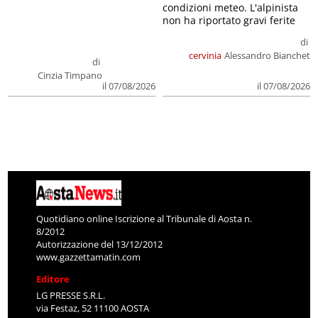
condizioni meteo. L'alpinista
non ha riportato gravi ferite
di
cervinia
Alessandro Bianchet
di
Cinzia Timpano
il 07/08/2026
il 07/08/2026
Quotidiano online Iscrizione al Tribunale di Aosta n.
8/2012
Autorizzazione del 13/12/2012
www.gazzettamatin.com
Editore
LG PRESSE S.R.L.
via Festaz, 52 11100 AOSTA