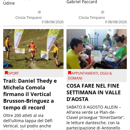
Gabriel Paccard
Udine
di
di
Cinzia Timpano
Cinzia Timpano
il 08/08/2026
il 08/08/2026
SPORT
APPUNTAMENTI
,
OGGI &
DOMANI
Trail: Daniel Thedy e
COSA FARE NEL FINE
Michela Comola
SETTIMANA IN VALLE
firmano il Vertical
D’AOSTA
Brusson-Bringuez a
tempo di record
SABATO 8 AGOSTO ALLEIN –
All’area verde Le Plan-de-
Oltre 200 atleti al via
Clavel prosegue “ItinerDante”,
dell'ultima tappa del Défì
le letture dantesche, con la
Vertical, sul podio anche
partecipazione di Antonello