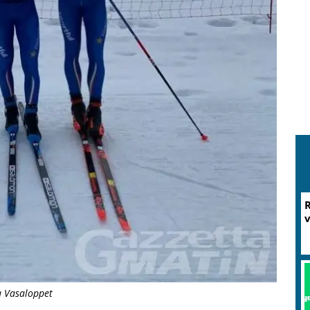
M
la Vasaloppet
P