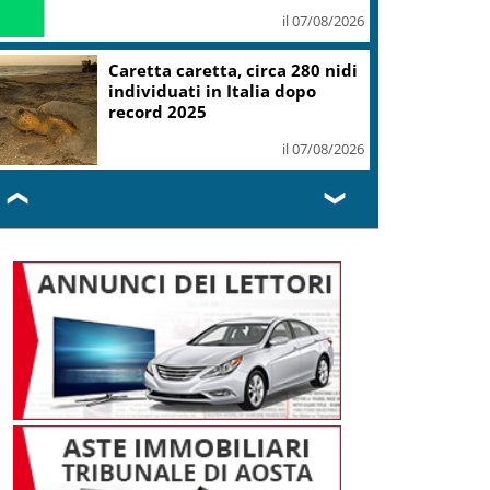
il 07/08/2026
Mondiali Wakeboard: primo
oro è azzurro, Noa Gualtieri
campione Under 14
il 07/08/2026
❮
❯