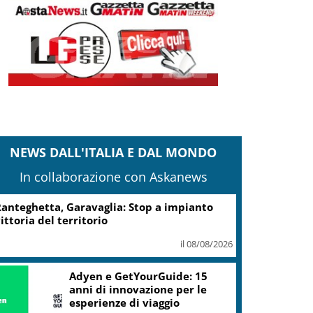
NEWS DALL'ITALIA E DAL MONDO
In collaborazione con Askanews
Turismo, Osservatorio
Telepass: +20% di interesse
per i viaggi in auto
il 07/08/2026
ic, Liguria: 5,8 mln da piano Grandi
rogetti Beni Culturali