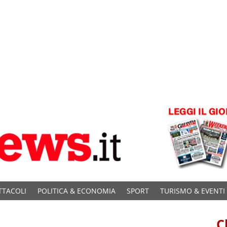
TTACOLI
POLITICA & ECONOMIA
SPORT
TURISMO & EVENTI
C