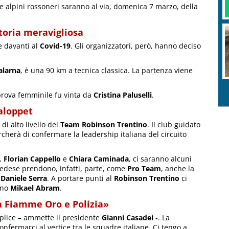
ue alpini rossoneri saranno al via, domenica 7 marzo, della
toria meravigliosa
e davanti al
Covid-19
. Gli organizzatori, però, hanno deciso
alarna
, è una 90 km a tecnica classica. La partenza viene
prova femminile fu vinta da
Cristina Paluselli
.
aloppet
di alto livello del
Team Robinson Trentino
. Il club guidato
ercherà di confermare la leadership italiana del circuito
,
Florian Cappello
e
Chiara Caminada
, ci saranno alcuni
vedese prendono, infatti, parte, come
Pro Team
, anche la
e
Daniele Serra
. A portare punti al
Robinson Trentino
ci
ino
Mikael Abram
.
 a Fiamme Oro e Polizia»
plice – ammette il presidente
Gianni Casadei
-. La
fermarci al vertice tra le squadre italiane. Ci tengo a