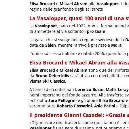
Elisa Brocard
e
Mikael Abram
alla
Vasaloppet
. I d
regina delle granfondo degli sci stretti.
La Vasaloppet, quasi 100 anni di una s
La
Vasaloppet
, nata nel 1922, non si ferma neanch
di ammettere al via soltanto i
pro team
.
La gara, che si svolge nella regione svedese della
D
data da
Sälen
, mentre l’arrivo è previsto a
Mora
.
L’unico successo italiano è datato 2006, quando la 
Elisa Brocard e Mikael Abram alla Vas
Elisa Brocard
e
Mikael Abram
sono due dei rinforzi 
da
Bruno Debertolis
sarà al via con dieci atleti e c
Visma Ski Classics
.
A fianco dei confermati
Lorenzo Busin
,
Matis Leray
nomi importanti del fondo azzurro. Alla trasferta s
poliziotta
Sara Pellegrini
e gli alpini
Elisa Brocard
saranno pure
Roberto Passerini
,
Asia Patini
e l’alp
Il presidente Gianni Casadei: «Grazie
«Organizzare una trasferta come questa non è sem
Vasaloppet
è una gara durissima, noi puntiamo a con