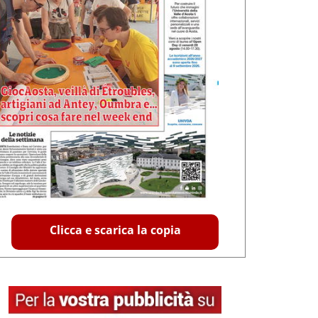
Clicca e scarica la copia