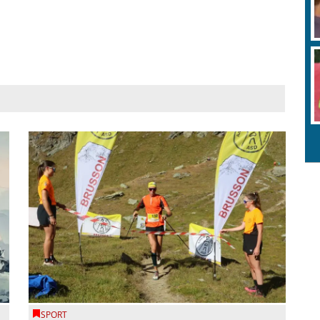
A
r
SPORT