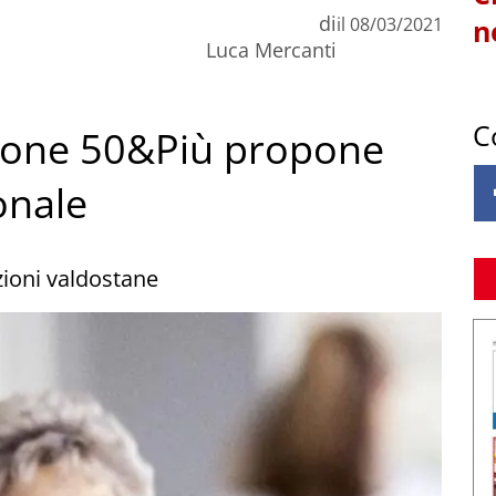
di
il
08/03/2021
n
Luca Mercanti
C
zione 50&Più propone
onale
azioni valdostane