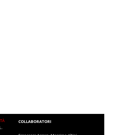
ITÀ
COLLABORATORI
L.