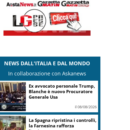
NEWS DALL'ITALIA E DAL MONDO
In collaborazione con Askanews
A Gaza si cerca di sfuggire dal
caldo delle tendopoli andando
al mare
il 08/08/2026
Il vino rosso cambia stagione,
Grassini: d’estate servitelo