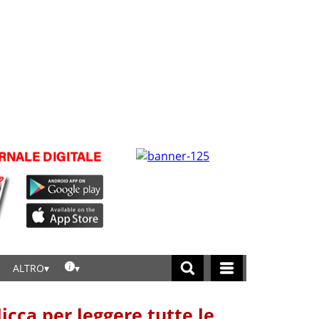
ALTRO
licca per leggere tutte le