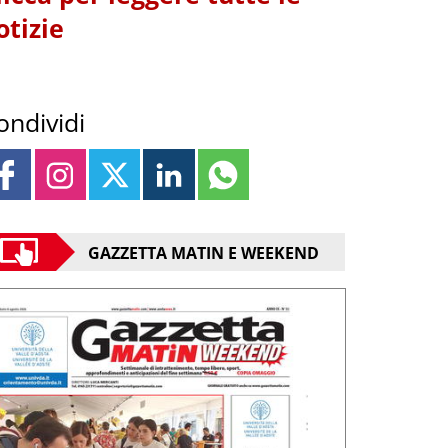
otizie
ondividi
GAZZETTA MATIN E WEEKEND