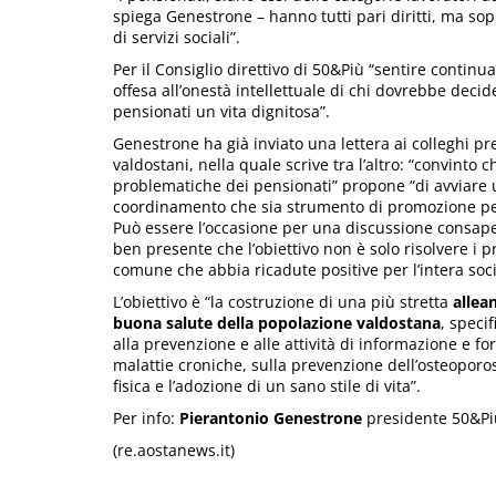
spiega Genestrone – hanno tutti pari diritti, ma so
di servizi sociali”.
Per il Consiglio direttivo di 50&Più “sentire conti
offesa all’onestà intellettuale di chi dovrebbe decid
pensionati un vita dignitosa”.
Genestrone ha già inviato una lettera ai colleghi pr
valdostani, nella quale scrive tra l’altro: “convinto
problematiche dei pensionati” propone “di avviare
coordinamento che sia strumento di promozione per p
Può essere l’occasione per una discussione consap
ben presente che l’obiettivo non è solo risolvere i
comune che abbia ricadute positive per l’intera soci
L’obiettivo è “la costruzione di una più stretta
allea
buona salute della popolazione valdostana
, speci
alla prevenzione e alle attività di informazione e for
malattie croniche, sulla prevenzione dell’osteoporosi
fisica e l’adozione di un sano stile di vita”.
Per info:
Pierantonio Genestrone
presidente 50&Più
(re.aostanews.it)