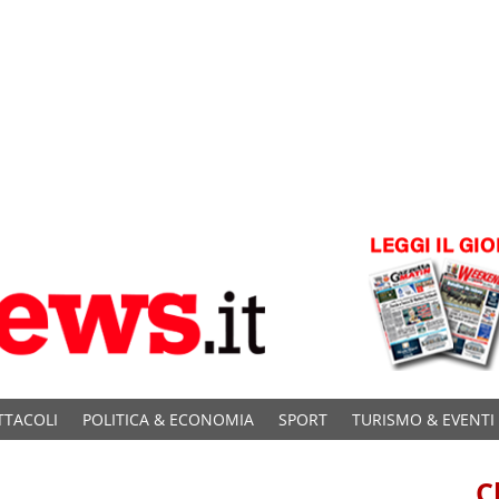
TTACOLI
POLITICA & ECONOMIA
SPORT
TURISMO & EVENTI
C