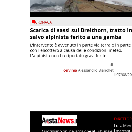
CRONACA
Scarica di sassi sul Breithorn, tratto i
salvo alpinista ferito a una gamba
L'intervento è avvenuto in parte via terra e in parte
con l'elicottero a causa delle condizioni meteo.
L'alpinista non ha riportato gravi ferite
di
cervinia
Alessandro Bianchet
il 07/08/2
DIRETTOR
Luca Merc
l.mercant
Quotidiano online Iscrizione al Tribunale