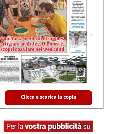
Clicca e scarica la copia