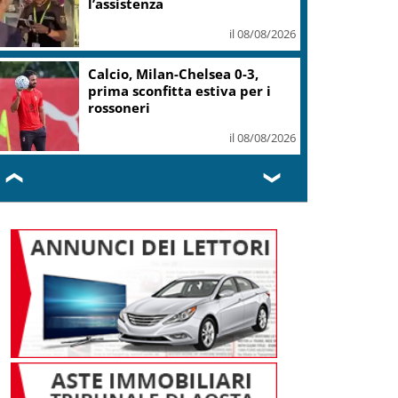
fresco
il 08/08/2026
gricoltura, Zannier: 12 mln sostegno
icambio generazionale
il 08/08/2026
❮
❯