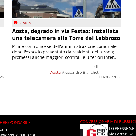
COMUNI
n
Aosta, degrado in via Festaz: installata
una telecamera alla Torre del Lebbroso
Prime contromosse dell'amministrazione comunale
dopo l'esposto presentato da residenti della zona;
promessi anche maggiori controlli e ulteriori inter...
di
Aosta
Alessandro Bianchet
026
il 07/08/2026
CONCESSIONARIA DI PUBBLIC
E RESPONSABILE
LG PRESSE S.R.
anti
via Festaz, 52
i@gazzettamatin.com