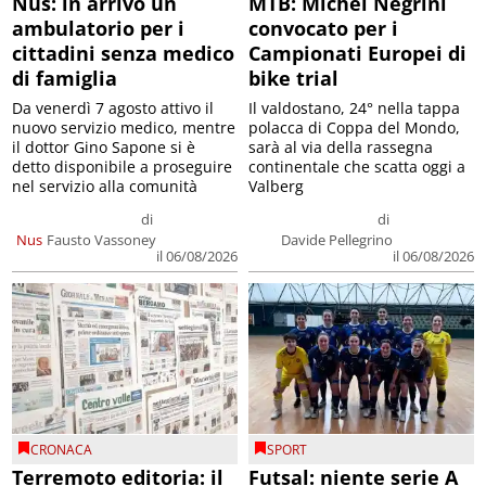
Nus: in arrivo un
MTB: Michel Negrini
ambulatorio per i
convocato per i
cittadini senza medico
Campionati Europei di
di famiglia
bike trial
Da venerdì 7 agosto attivo il
Il valdostano, 24° nella tappa
nuovo servizio medico, mentre
polacca di Coppa del Mondo,
il dottor Gino Sapone si è
sarà al via della rassegna
detto disponibile a proseguire
continentale che scatta oggi a
nel servizio alla comunità
Valberg
di
di
Nus
Fausto Vassoney
Davide Pellegrino
il 06/08/2026
il 06/08/2026
CRONACA
SPORT
Terremoto editoria: il
Futsal: niente serie A