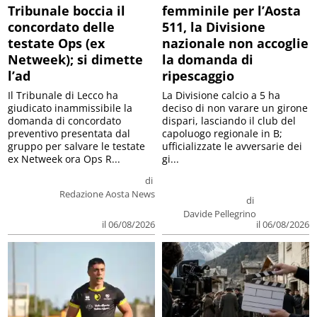
Tribunale boccia il
femminile per l’Aosta
concordato delle
511, la Divisione
testate Ops (ex
nazionale non accoglie
Netweek); si dimette
la domanda di
l’ad
ripescaggio
Il Tribunale di Lecco ha
La Divisione calcio a 5 ha
giudicato inammissibile la
deciso di non varare un girone
domanda di concordato
dispari, lasciando il club del
preventivo presentata dal
capoluogo regionale in B;
gruppo per salvare le testate
ufficializzate le avversarie dei
ex Netweek ora Ops R...
gi...
di
Redazione Aosta News
di
Davide Pellegrino
il 06/08/2026
il 06/08/2026