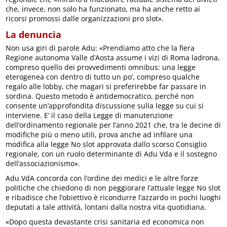
che, invece, non solo ha funzionato, ma ha anche retto ai
ricorsi promossi dalle organizzazioni pro slot».
La denuncia
Non usa giri di parole Adu: «Prendiamo atto che la fiera
Regione autonoma Valle d’Aosta assume i vizi di Roma ladrona,
compreso quello dei provvedimenti omnibus: una legge
eterogenea con dentro di tutto un po’, compreso qualche
regalo alle lobby, che magari si preferirebbe far passare in
sordina. Questo metodo è antidemocratico, perché non
consente un’approfondita discussione sulla legge su cui si
interviene. E’ il caso della Legge di manutenzione
dell’ordinamento regionale per l’anno 2021 che, tra le decine di
modifiche più o meno utili, prova anche ad infilare una
modifica alla legge No slot approvata dallo scorso Consiglio
regionale, con un ruolo determinante di Adu Vda e il sostegno
dell’associazionismo».
Adu VdA concorda con l’ordine dei medici e le altre forze
politiche che chiedono di non peggiorare l’attuale legge No slot
e ribadisce che l’obiettivo è ricondurre l’azzardo in pochi luoghi
deputati a tale attività, lontani dalla nostra vita quotidiana.
«Dopo questa devastante crisi sanitaria ed economica non