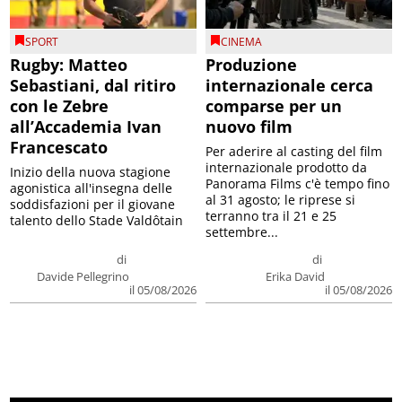
SPORT
CINEMA
Rugby: Matteo
Produzione
Sebastiani, dal ritiro
internazionale cerca
con le Zebre
comparse per un
all’Accademia Ivan
nuovo film
Francescato
Per aderire al casting del film
internazionale prodotto da
Inizio della nuova stagione
Panorama Films c'è tempo fino
agonistica all'insegna delle
al 31 agosto; le riprese si
soddisfazioni per il giovane
terranno tra il 21 e 25
talento dello Stade Valdôtain
settembre...
di
di
Davide Pellegrino
Erika David
il 05/08/2026
il 05/08/2026