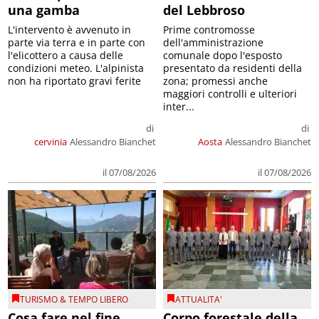
una gamba
del Lebbroso
L'intervento è avvenuto in
Prime contromosse
parte via terra e in parte con
dell'amministrazione
l'elicottero a causa delle
comunale dopo l'esposto
condizioni meteo. L'alpinista
presentato da residenti della
non ha riportato gravi ferite
zona; promessi anche
maggiori controlli e ulteriori
inter...
di
di
cervinia
Alessandro Bianchet
Aosta
Alessandro Bianchet
il 07/08/2026
il 07/08/2026
TURISMO & TEMPO LIBERO
ATTUALITA'
Cosa fare nel fine
Corpo forestale della