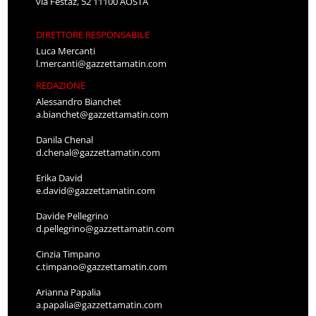
via Festaz, 52 11100 AOSTA
DIRETTORE RESPONSABILE
Luca Mercanti
l.mercanti@gazzettamatin.com
REDAZIONE
Alessandro Bianchet
a.bianchet@gazzettamatin.com
Danila Chenal
d.chenal@gazzettamatin.com
Erika David
e.david@gazzettamatin.com
Davide Pellegrino
d.pellegrino@gazzettamatin.com
Cinzia Timpano
c.timpano@gazzettamatin.com
Arianna Papalia
a.papalia@gazzettamatin.com