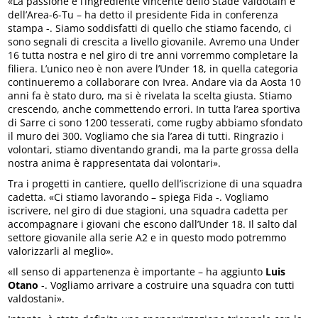
«La passione è l’ingrediente vincente dello Stade Valdôtain e
dell’Area-6-Tu – ha detto il presidente Fida in conferenza
stampa -. Siamo soddisfatti di quello che stiamo facendo, ci
sono segnali di crescita a livello giovanile. Avremo una Under
16 tutta nostra e nel giro di tre anni vorremmo completare la
filiera. L’unico neo è non avere l’Under 18, in quella categoria
continueremo a collaborare con Ivrea. Andare via da Aosta 10
anni fa è stato duro, ma si è rivelata la scelta giusta. Stiamo
crescendo, anche commettendo errori. In tutta l’area sportiva
di Sarre ci sono 1200 tesserati, come rugby abbiamo sfondato
il muro dei 300. Vogliamo che sia l’area di tutti. Ringrazio i
volontari, stiamo diventando grandi, ma la parte grossa della
nostra anima è rappresentata dai volontari».
Tra i progetti in cantiere, quello dell’iscrizione di una squadra
cadetta. «Ci stiamo lavorando – spiega Fida -. Vogliamo
iscrivere, nel giro di due stagioni, una squadra cadetta per
accompagnare i giovani che escono dall’Under 18. Il salto dal
settore giovanile alla serie A2 e in questo modo potremmo
valorizzarli al meglio».
«Il senso di appartenenza è importante – ha aggiunto
Luis
Otano
-. Vogliamo arrivare a costruire una squadra con tutti
valdostani».