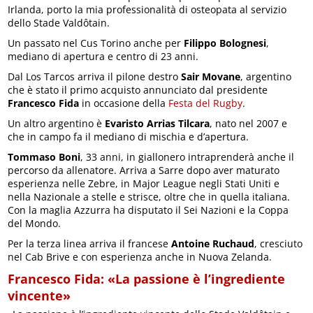
Irlanda, porto la mia professionalità di osteopata al servizio
dello Stade Valdôtain.
Un passato nel Cus Torino anche per
Filippo Bolognesi
,
mediano di apertura e centro di 23 anni.
Dal Los Tarcos arriva il pilone destro
Sair Movane
, argentino
che è stato il primo acquisto annunciato dal presidente
Francesco Fida
in occasione della
Festa del Rugby
.
Un altro argentino è
Evaristo Arrias Tilcara
, nato nel 2007 e
che in campo fa il mediano di mischia e d’apertura.
Tommaso Boni
, 33 anni, in giallonero intraprenderà anche il
percorso da allenatore. Arriva a Sarre dopo aver maturato
esperienza nelle Zebre, in Major League negli Stati Uniti e
nella Nazionale a stelle e strisce, oltre che in quella italiana.
Con la maglia Azzurra ha disputato il Sei Nazioni e la Coppa
del Mondo.
Per la terza linea arriva il francese
Antoine Ruchaud
, cresciuto
nel Cab Brive e con esperienza anche in Nuova Zelanda.
Francesco Fida: «La passione è l’ingrediente
vincente»