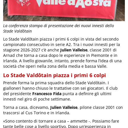
La conferenza stampa di presentazione dei nuovi innesti dello
Stade Valdôtain
Lo Stade Valdôtain piazza i primi 6 colpi in vista del secondo
campionato consecutivo in serie A2. Tra i nuovi innesti per la
stagione 2026-2027 c’è anche
Julien Valleise
, classe 2001 di
Arnad che torna a casa dopo le esperienze in Piemonte e in
Irlanda. A livello giovanile, intanto, prende forma l’idea di una
società che operi nella zona della media e bassa Valle.
Lo Stade Valdôtain piazza i primi 6 colpi
Prende forma la prima squadra dello Stade Valdôtain. I
gialloneri hanno chiuso le trattative con sei giocatori. Il club
del presidente
Francesco Fida
punta a definire gli ultimi
innesti nel giro di poche settimane.
Torna a casa, dicevamo,
Julien Valleise
, pilone classe 2001 con
trascorsi al Cus Torino e in Irlanda.
«Sono contento di tornare a casa – ammette -. Possiamo fare
tante belle cose a livello sportivo. Dopo un’esperienza in