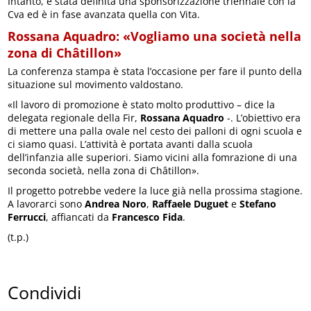
Intanto, è stata definita una sponsorizzazione triennale con la
Cva ed è in fase avanzata quella con Vita.
Rossana Aquadro: «Vogliamo una società nella
zona di Châtillon»
La conferenza stampa è stata l’occasione per fare il punto della
situazione sul movimento valdostano.
«Il lavoro di promozione è stato molto produttivo – dice la
delegata regionale della Fir,
Rossana Aquadro
-. L’obiettivo era
di mettere una palla ovale nel cesto dei palloni di ogni scuola e
ci siamo quasi. L’attività è portata avanti dalla scuola
dell’infanzia alle superiori. Siamo vicini alla fomrazione di una
seconda società, nella zona di Châtillon».
Il progetto potrebbe vedere la luce già nella prossima stagione.
A lavorarci sono
Andrea Noro
,
Raffaele Duguet
e
Stefano
Ferrucci
, affiancati da
Francesco Fida
.
(t.p.)
Condividi