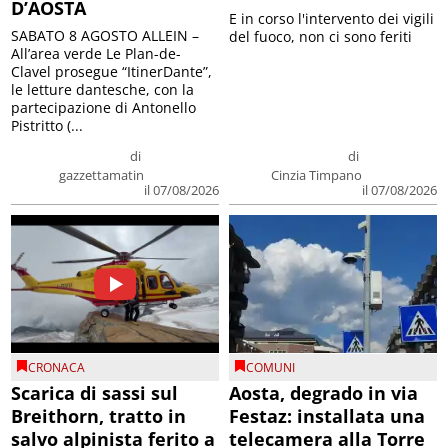
D’AOSTA
E in corso l'intervento dei vigili
SABATO 8 AGOSTO ALLEIN –
del fuoco, non ci sono feriti
All’area verde Le Plan-de-
Clavel prosegue “ItinerDante”,
le letture dantesche, con la
partecipazione di Antonello
Pistritto (...
di
di
gazzettamatin
Cinzia Timpano
il 07/08/2026
il 07/08/2026
CRONACA
COMUNI
Scarica di sassi sul
Aosta, degrado in via
Breithorn, tratto in
Festaz: installata una
salvo alpinista ferito a
telecamera alla Torre