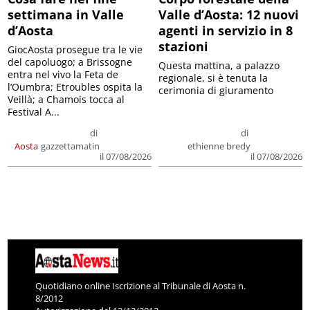
settimana in Valle
Valle d’Aosta: 12 nuovi
d’Aosta
agenti in servizio in 8
stazioni
GiocAosta prosegue tra le vie
del capoluogo; a Brissogne
Questa mattina, a palazzo
entra nel vivo la Feta de
regionale, si è tenuta la
l’Oumbra; Etroubles ospita la
cerimonia di giuramento
Veillà; a Chamois tocca al
Festival A...
di
di
Aosta
gazzettamatin
ethienne bredy
il 07/08/2026
il 07/08/2026
Quotidiano online Iscrizione al Tribunale di Aosta n.
8/2012