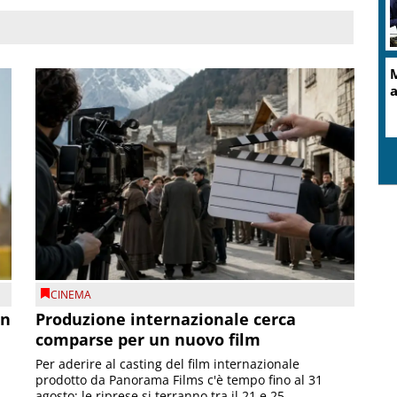
M
a
CINEMA
on
Produzione internazionale cerca
comparse per un nuovo film
Per aderire al casting del film internazionale
prodotto da Panorama Films c'è tempo fino al 31
agosto; le riprese si terranno tra il 21 e 25