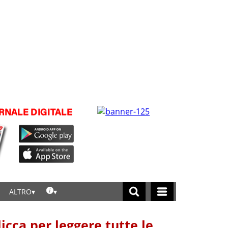
ALTRO
licca per leggere tutte le