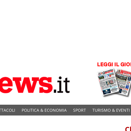
TTACOLI
POLITICA & ECONOMIA
SPORT
TURISMO & EVENTI
C