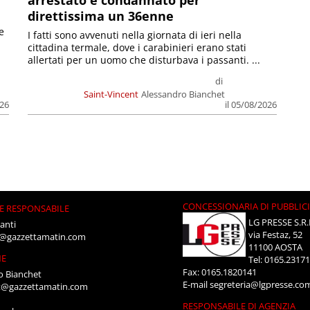
direttissima un 36enne
e
I fatti sono avvenuti nella giornata di ieri nella
cittadina termale, dove i carabinieri erano stati
allertati per un uomo che disturbava i passanti. ...
di
Saint-Vincent
Alessandro Bianchet
026
il 05/08/2026
CONCESSIONARIA DI PUBBLIC
E RESPONSABILE
LG PRESSE S.R.
anti
via Festaz, 52
i@gazzettamatin.com
11100 AOSTA
NE
Tel: 0165.2317
Fax: 0165.1820141
o Bianchet
E-mail
segreteria@lgpresse.co
t@gazzettamatin.com
RESPONSABILE DI AGENZIA