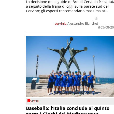
La decisione delle guide di Breuil Cervinia è scattat
a seguito della frana di oggi sulla parete sud del
Cervino; gli esperti raccomandano massima at...
di
cervinia
Alessandro Bianchet
il 05/08/2
SPORT
Baseball5: l’Italia conclude al quinto
posto i Giochi del Mediterraneo