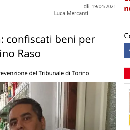
di
il
19/04/2021
n
Luca Mercanti
C
 confiscati beni per
nino Raso
revenzione del Tribunale di Torino