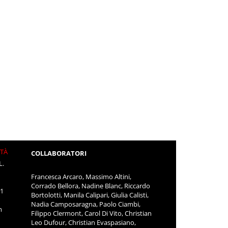
ITÀ
COLLABORATORI
L.
Francesca Arcaro, Massimo Altini,
Corrado Bellora, Nadine Blanc, Riccardo
11
Bortolotti, Manila Calipari, Giulia Calisti,
Nadia Camposaragna, Paolo Ciambi,
m
Filippo Clermont, Carol Di Vito, Christian
Leo Dufour, Christian Evaspasiano,