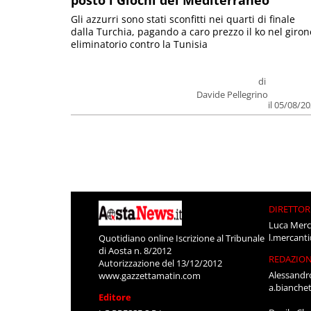
Gli azzurri sono stati sconfitti nei quarti di finale
dalla Turchia, pagando a caro prezzo il ko nel giron
eliminatorio contro la Tunisia
di
Davide Pellegrino
il 05/08/2
DIRETTOR
Luca Merc
l.mercant
Quotidiano online Iscrizione al Tribunale
di Aosta n. 8/2012
REDAZIO
Autorizzazione del 13/12/2012
Alessandr
www.gazzettamatin.com
a.bianche
Editore