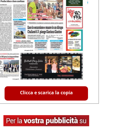
Clicca e scarica la copia