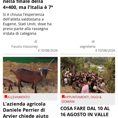
nella finale della
4×400, ma l’Italia è 7ª
Si è chiusa l'esperienza
dell'atleta valdostana a
Eugene, Stati Uniti, dove ha
preso parte alla rassegna
iridata di categoria
di
di
Fausto Vassoney
segreteria
il 10/08/2026
il 10/08/2026
ALLEVAMENTO
APPUNTAMENTI
,
OGGI &
DOMANI
L’azienda agricola
COSA FARE DAL 10 AL
Daniele Perrier di
16 AGOSTO IN VALLE
Arvier chiede aiuto