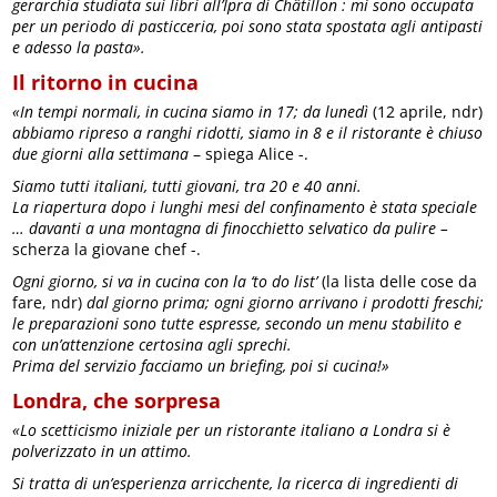
gerarchia studiata sui libri all’Ipra di Châtillon : mi sono occupata
per un periodo di pasticceria, poi sono stata spostata agli antipasti
e adesso la pasta».
Il ritorno in cucina
«In tempi normali, in cucina siamo in 17; da lunedì
(12 aprile, ndr)
abbiamo ripreso a ranghi ridotti, siamo in 8 e il ristorante è chiuso
due giorni alla settimana
– spiega Alice -.
Siamo tutti italiani, tutti giovani, tra 20 e 40 anni.
La riapertura dopo i lunghi mesi del confinamento è stata speciale
… davanti a una montagna di finocchietto selvatico da pulire –
scherza la giovane chef -.
Ogni giorno, si va in cucina con la ‘to do list’
(la lista delle cose da
fare, ndr)
dal giorno prima; ogni giorno arrivano i prodotti freschi;
le preparazioni sono tutte espresse, secondo un menu stabilito e
con un’attenzione certosina agli sprechi.
Prima del servizio facciamo un briefing, poi si cucina!»
Londra, che sorpresa
«Lo scetticismo iniziale per un ristorante italiano a Londra si è
polverizzato in un attimo.
Si tratta di un’esperienza arricchente, la ricerca di ingredienti di