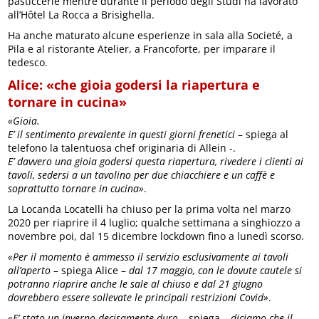
pasticcerie mentre durante il periodo degli Studi ha lavorato
all’Hôtel La Rocca a Brisighella.
Ha anche maturato alcune esperienze in sala alla Societé, a
Pila e al ristorante Atelier, a Francoforte, per imparare il
tedesco.
Alice: «che gioia godersi la riapertura e
tornare in cucina»
«Gioia.
E’ il sentimento prevalente in questi giorni frenetici
– spiega al
telefono la talentuosa chef originaria di Allein -.
E’ davvero una gioia godersi questa riapertura, rivedere i clienti ai
tavoli, sedersi a un tavolino per due chiacchiere e un caffè e
soprattutto tornare in cucina»
.
La Locanda Locatelli ha chiuso per la prima volta nel marzo
2020 per riaprire il 4 luglio; qualche settimana a singhiozzo a
novembre poi, dal 15 dicembre lockdown fino a lunedì scorso.
«Per il momento è ammesso il servizio esclusivamente ai tavoli
all’aperto
– spiega Alice –
dal 17 maggio, con le dovute cautele si
potranno riaprire anche le sale al chiuso e dal 21 giugno
dovrebbero essere sollevate le principali restrizioni Covid»
.
«E’ stato un inverno decisamente duro
– spiega –
diciamo che il