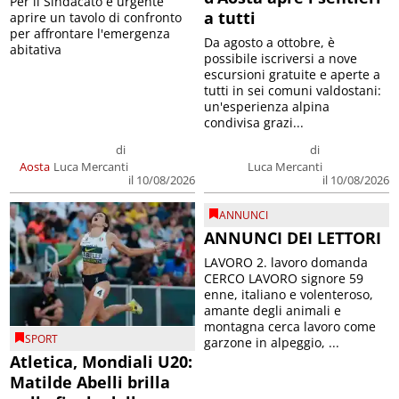
Per il Sindacato è urgente
a tutti
aprire un tavolo di confronto
per affrontare l'emergenza
Da agosto a ottobre, è
abitativa
possibile iscriversi a nove
escursioni gratuite e aperte a
tutti in sei comuni valdostani:
un'esperienza alpina
condivisa grazi...
di
di
Aosta
Luca Mercanti
Luca Mercanti
il 10/08/2026
il 10/08/2026
ANNUNCI
ANNUNCI DEI LETTORI
LAVORO 2. lavoro domanda
CERCO LAVORO signore 59
enne, italiano e volenteroso,
amante degli animali e
montagna cerca lavoro come
SPORT
garzone in alpeggio, ...
Atletica, Mondiali U20:
Matilde Abelli brilla