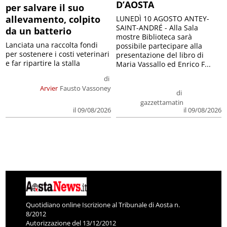
D’AOSTA
per salvare il suo
allevamento, colpito
LUNEDÌ 10 AGOSTO ANTEY-
SAINT-ANDRÉ - Alla Sala
da un batterio
mostre Biblioteca sarà
Lanciata una raccolta fondi
possibile partecipare alla
per sostenere i costi veterinari
presentazione del libro di
e far ripartire la stalla
Maria Vassallo ed Enrico F...
di
Arvier
Fausto Vassoney
di
gazzettamatin
il 09/08/2026
il 09/08/2026
Quotidiano online Iscrizione al Tribunale di Aosta n.
8/2012
Autorizzazione del 13/12/2012