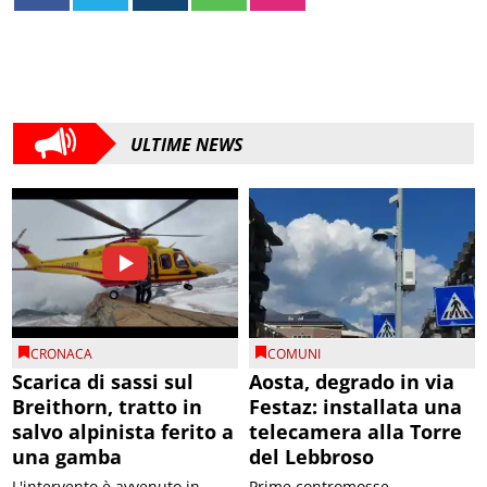
ULTIME NEWS
CRONACA
COMUNI
Scarica di sassi sul
Aosta, degrado in via
Breithorn, tratto in
Festaz: installata una
salvo alpinista ferito a
telecamera alla Torre
una gamba
del Lebbroso
L'intervento è avvenuto in
Prime contromosse