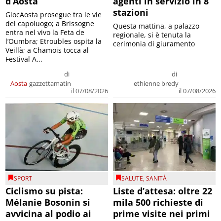
d’Aosta
agenti in servizio in 8
stazioni
GiocAosta prosegue tra le vie
del capoluogo; a Brissogne
Questa mattina, a palazzo
entra nel vivo la Feta de
regionale, si è tenuta la
l’Oumbra; Etroubles ospita la
cerimonia di giuramento
Veillà; a Chamois tocca al
Festival A...
di
di
Aosta
gazzettamatin
ethienne bredy
il 07/08/2026
il 07/08/2026
SPORT
SALUTE
,
SANITÀ
Ciclismo su pista:
Liste d’attesa: oltre 22
Mélanie Bosonin si
mila 500 richieste di
avvicina al podio ai
prime visite nei primi