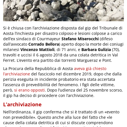
Si è chiusa con l’archiviazione disposta dal gip del Tribunale di
Aosta l’inchiesta per disastro colposo e lesioni colpose a carico
dell’ex sindaco di Courmayeur
Stefano Miserocchi
(difeso
dall’avvocato
Corrado Bellora
) aperto dopo la morte dei coniugi
milanesi
Vincenzo Mattioli
, di 71 anni, e
Barbara Gulizia
(70),
travolti e uccisi il 6 agosto 2018 da una colata detritica in Val
Ferret. L’evento era partito dai torrenti Margueraz e Pont.
La Procura della Repubblica di Aosta
aveva già chiesto
l’archiviazione
del fascicolo nel dicembre 2019, dopo che dalla
perizia eseguita in incidente probatorio era stata accertata
l’assenza di prevedibilità del fenomeno. I figli delle vittime,
però,
si erano opposti
. Dopo l’udienza del 25 novembre scorso,
il gip ha deciso di procedere con l’archiviazione.
L’archiviazione
Nell’ordinanza, il gip conferma che si è trattato di un «evento
non prevedibile». Questo anche alla luce del fatto che «le
cause della colata detritica di cui si discute comprendono