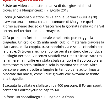
Esiste un video e la testimonianza di due giovani che si
trovavano a Planpincieux il 7 agosto 2018.
I coniugi Vincenzo Mattioli di 71 anni e Barbara Gulizia (70)
avevano una seconda casa nel comune di Morgex e quel
giorno avevano deciso di trascorrere la giornata nella vicina Val
Ferret, nel territorio di Courmayeur.
Ci fu prima un forte temporale e nel tardo pomeriggio la
tragedia. Un crollo di 25 mila metri cubi di materiale travolse la
Fiat Panda della coppia, trascinandola via e schiacciandola con
le pietre. Si trovava vicino al ponte per il sentiero che conduce
al rifugio Bertone. Vincenzo Mattioli era rimasto incastrato tra
le lamiere; la moglie era stata sbalzata fuori e il suo corpo era
stato trovato sotto l’utilitaria solo la mattina seguente. Altre
persone erano riuscite a fuggire in tempo dalle auto rimaste
bloccate dai massi, come i due giovani che avevano assistito
alla tragedia.
Evacuata la vallata e sfollate circa 400 persone: il Forum sport
center di Courmayeur ne ospitò 140.
In foto: un sopralluogo sul luogo della frana