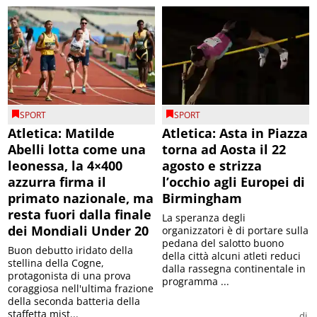
SPORT
SPORT
Atletica: Matilde
Atletica: Asta in Piazza
Abelli lotta come una
torna ad Aosta il 22
leonessa, la 4×400
agosto e strizza
azzurra firma il
l’occhio agli Europei di
primato nazionale, ma
Birmingham
resta fuori dalla finale
La speranza degli
dei Mondiali Under 20
organizzatori è di portare sulla
pedana del salotto buono
Buon debutto iridato della
della città alcuni atleti reduci
stellina della Cogne,
dalla rassegna continentale in
protagonista di una prova
programma ...
coraggiosa nell'ultima frazione
della seconda batteria della
staffetta mist...
di