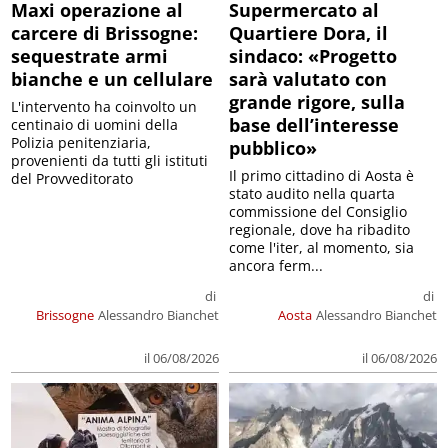
Maxi operazione al
Supermercato al
carcere di Brissogne:
Quartiere Dora, il
sequestrate armi
sindaco: «Progetto
bianche e un cellulare
sarà valutato con
grande rigore, sulla
L'intervento ha coinvolto un
base dell’interesse
centinaio di uomini della
Polizia penitenziaria,
pubblico»
provenienti da tutti gli istituti
Il primo cittadino di Aosta è
del Provveditorato
stato audito nella quarta
commissione del Consiglio
regionale, dove ha ribadito
come l'iter, al momento, sia
ancora ferm...
di
di
Brissogne
Alessandro Bianchet
Aosta
Alessandro Bianchet
il 06/08/2026
il 06/08/2026