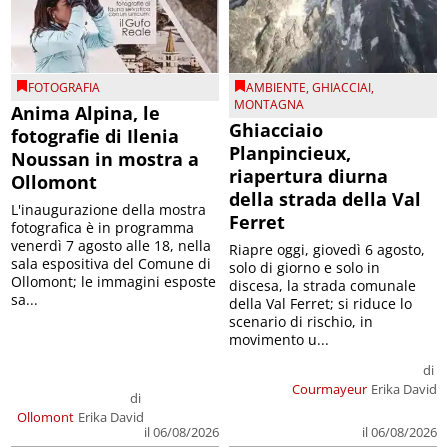
FOTOGRAFIA
AMBIENTE
,
GHIACCIAI
,
MONTAGNA
Anima Alpina, le
Ghiacciaio
fotografie di Ilenia
Planpincieux,
Noussan in mostra a
riapertura diurna
Ollomont
della strada della Val
L'inaugurazione della mostra
Ferret
fotografica è in programma
venerdì 7 agosto alle 18, nella
Riapre oggi, giovedì 6 agosto,
sala espositiva del Comune di
solo di giorno e solo in
Ollomont; le immagini esposte
discesa, la strada comunale
sa...
della Val Ferret; si riduce lo
scenario di rischio, in
movimento u...
di
Courmayeur
Erika David
di
Ollomont
Erika David
il 06/08/2026
il 06/08/2026