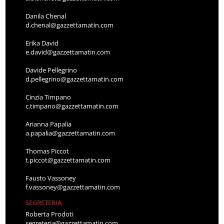
Danila Chenal
d.chenal@gazzettamatin.com
Erika David
e.david@gazzettamatin.com
Davide Pellegrino
d.pellegrino@gazzettamatin.com
Cinzia Timpano
c.timpano@gazzettamatin.com
Arianna Papalia
a.papalia@gazzettamatin.com
Thomas Piccot
t.piccot@gazzettamatin.com
Fausto Vassoney
f.vassoney@gazzettamatin.com
SEGRETERIA
Roberta Prodoti
segreteria@gazzettamatin.com