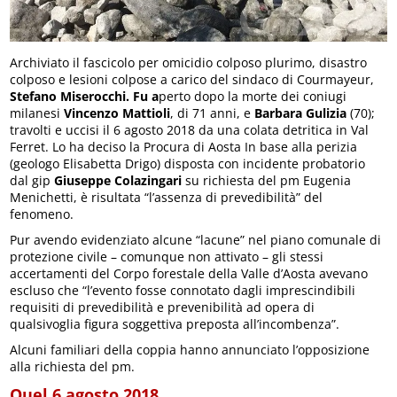
Archiviato il fascicolo per omicidio colposo plurimo, disastro
colposo e lesioni colpose a carico del sindaco di Courmayeur,
Stefano Miserocchi. Fu a
perto dopo la morte dei coniugi
milanesi
Vincenzo Mattioli
, di 71 anni, e
Barbara Gulizia
(70);
travolti e uccisi il 6 agosto 2018 da una colata detritica in Val
Ferret. Lo ha deciso la Procura di Aosta In base alla perizia
(geologo Elisabetta Drigo) disposta con incidente probatorio
dal gip
Giuseppe Colazingari
su richiesta del pm Eugenia
Menichetti, è risultata “l’assenza di prevedibilità” del
fenomeno.
Pur avendo evidenziato alcune “lacune” nel piano comunale di
protezione civile – comunque non attivato – gli stessi
accertamenti del Corpo forestale della Valle d’Aosta avevano
escluso che “l’evento fosse connotato dagli imprescindibili
requisiti di prevedibilità e prevenibilità ad opera di
qualsivoglia figura soggettiva preposta all’incombenza”.
Alcuni familiari della coppia hanno annunciato l’opposizione
alla richiesta del pm.
Quel 6 agosto 2018